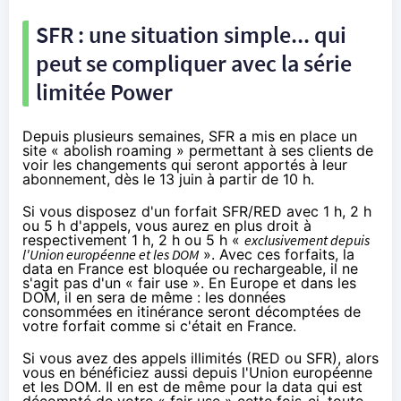
SFR
: une situation simple... qui
peut se compliquer avec la série
limitée Power
Depuis plusieurs semaines,
SFR
a mis en place
un
site
« abolish roaming » permettant à ses clients de
voir les changements qui seront apportés à leur
abonnement, dès le 13 juin à partir de 10 h.
Si vous disposez d'un forfait
SFR
/
RED
avec 1 h, 2 h
ou 5 h d'appels, vous aurez en plus droit à
respectivement 1 h, 2 h ou 5 h «
exclusivement depuis
l'Union européenne et les DOM
». Avec ces forfaits, la
data en France est bloquée ou rechargeable, il ne
s'agit pas d'un « fair use ». En Europe et dans les
DOM, il en sera de même : les données
consommées en itinérance seront décomptées de
votre forfait comme si c'était en France.
Si vous avez des appels illimités (
RED
ou
SFR
), alors
vous en bénéficiez aussi depuis l'Union européenne
et les DOM. Il en est de même pour la data qui est