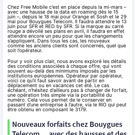
Chez
Free Mobile
c’est en place
depuis la mi-mars
–
avec une hausse de la data en roaming
dès le 15
juin
–, depuis le 18 mai
pour Orange et Sosh
et le 29
mai
pour Bouygues Telecom
. Il faudra attendre le 13
juin pour
SFR
et
RED
by
SFR
. Si la marque au carré
rouge a
dévoilé ses plans en avril
, il faudra en effet
attendre encore un peu pour que les changements
s’appliquent. Dans tous les cas, les nouveaux
comme les anciens clients sont concernés, quel que
soit l’opérateur.
Pour y voir plus clair, nous avons exploré les détails
des conditions associées à chaque offre, qui vont
souvent au-delà des
minimums imposés par les
institutions européennes
. Opérateur par opérateur,
voici ce qu’il faut savoir avant de partir en
déplacement ou en vacances cet été. Le cas
échéant, n’hésitez d’ailleurs pas à changer de forfait,
une opération très simple via la portabilité du
numéro. Cela vous permet de le conserver en
passant d’une entreprise à l’autre, via le RIO qui peut
être obtenu en composant le 3179.
Nouveaux forfaits chez
Bouygues
Telecom
… avec des hausses et des