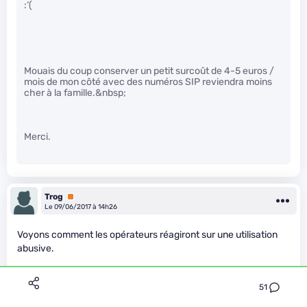
:‘(
Mouais du coup conserver un petit surcoût de 4-5 euros /
mois de mon côté avec des numéros SIP reviendra moins
cher à la famille.&nbsp;
Merci.
Trog
Premium
Le 09/06/2017 à 14h26
Voyons comment les opérateurs réagiront sur une utilisation
abusive.
51
En Europe, hors France, ca n’a pas vraiment de sens sur la data