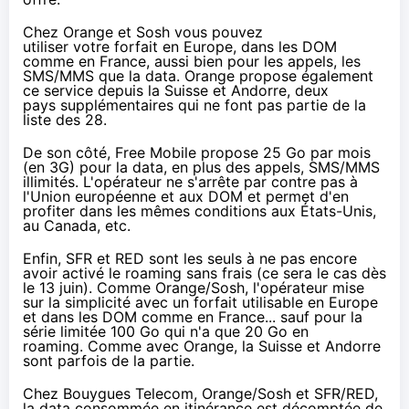
Chez
Orange
et
Sosh
vous pouvez
utiliser votre forfait en Europe, dans les DOM
comme en France, aussi bien pour les appels, les
SMS/MMS que la data.
Orange
propose également
ce service depuis la Suisse et Andorre, deux
pays supplémentaires qui ne font pas partie de
la
liste des 28
.
De son côté,
Free Mobile
propose 25 Go par mois
(en 3G) pour la data, en plus des appels, SMS/MMS
illimités. L'opérateur ne s'arrête par contre pas à
l'Union européenne et aux DOM et permet d'en
profiter dans les mêmes conditions aux États-Unis,
au Canada, etc.
Enfin,
SFR
et
RED
sont les seuls à ne pas encore
avoir activé le roaming sans frais (ce sera le cas dès
le 13 juin). Comme
Orange
/
Sosh
, l'opérateur mise
sur la simplicité avec un forfait utilisable en Europe
et dans les DOM comme en France... sauf pour la
série limitée 100 Go qui n'a que 20 Go en
roaming. Comme avec
Orange
, la Suisse et Andorre
sont parfois de la partie.
Chez
Bouygues Telecom
,
Orange
/
Sosh
et
SFR
/
RED
,
la data consommée en itinérance est décomptée de