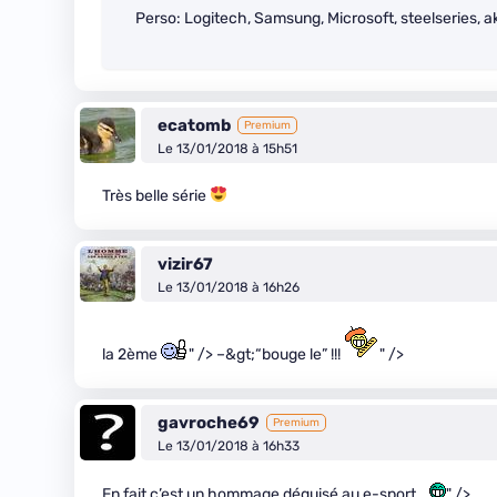
Perso: Logitech, Samsung, Microsoft, steelseries, ak
ecatomb
Premium
Le 13/01/2018 à 15h51
Très belle série
vizir67
Le 13/01/2018 à 16h26
la 2ème
" /> –&gt;“bouge le” !!!
" />
gavroche69
Premium
Le 13/01/2018 à 16h33
En fait c’est un hommage déguisé au e-sport…
" />