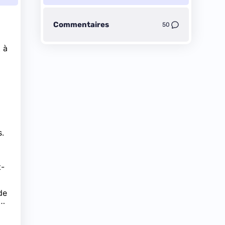
Commentaires
50
 à
s.
t-
de
t…