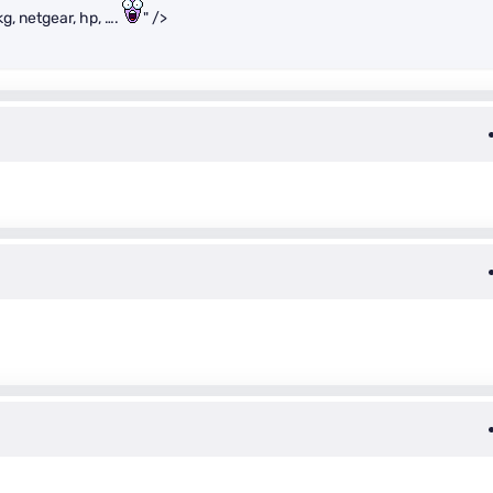
g, netgear, hp, ….
" />