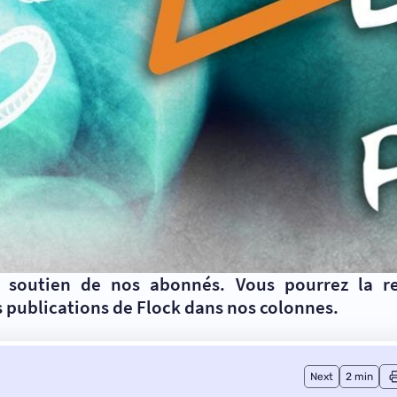
u soutien
de nos abonnés
. Vous pourrez la r
 publications de Flock
dans nos colonnes.
Next
2 min