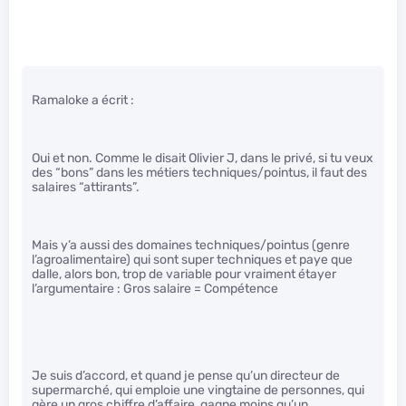
Ramaloke a écrit :
Oui et non. Comme le disait Olivier J, dans le privé, si tu veux
des “bons” dans les métiers techniques/pointus, il faut des
salaires “attirants”.
Mais y’a aussi des domaines techniques/pointus (genre
l’agroalimentaire) qui sont super techniques et paye que
dalle, alors bon, trop de variable pour vraiment étayer
l’argumentaire : Gros salaire = Compétence
Je suis d’accord, et quand je pense qu’un directeur de
supermarché, qui emploie une vingtaine de personnes, qui
gère un gros chiffre d’affaire, gagne moins qu’un