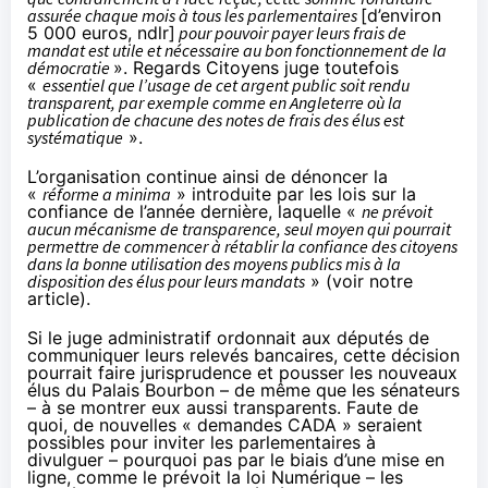
assurée chaque mois à tous les parlementaires
[d’environ
5 000 euros, ndlr]
pour pouvoir payer leurs frais de
mandat est utile et nécessaire au bon fonctionnement de la
démocratie
». Regards Citoyens juge toutefois
«
essentiel que l’usage de cet argent public soit rendu
transparent, par exemple comme en Angleterre où la
publication de chacune des notes de frais des élus est
systématique
».
L’organisation continue ainsi de dénoncer la
«
réforme a minima
» introduite par les lois sur la
confiance de l’année dernière, laquelle «
ne prévoit
aucun mécanisme de transparence, seul moyen qui pourrait
permettre de commencer à rétablir la confiance des citoyens
dans la bonne utilisation des moyens publics mis à la
disposition des élus pour leurs mandats
» (
voir notre
article
).
Si le juge administratif ordonnait aux députés de
communiquer leurs relevés bancaires, cette décision
pourrait faire jurisprudence et pousser les nouveaux
élus du Palais Bourbon – de même que les sénateurs
– à se montrer eux aussi transparents. Faute de
quoi, de nouvelles
« demandes CADA »
seraient
possibles pour inviter les parlementaires à
divulguer – pourquoi pas par le biais d’une mise en
ligne, comme le prévoit la loi Numérique – les