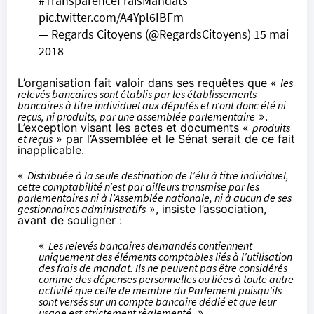
#TransparenceFraisMandats
pic.twitter.com/A4Ypl6IBFm
— Regards Citoyens (@RegardsCitoyens)
15 mai
2018
L’organisation fait valoir dans ses requêtes que «
les
relevés bancaires sont établis par les établissements
bancaires à titre individuel aux députés et n’ont donc été ni
reçus, ni produits, par une assemblée parlementaire
».
L’exception visant les actes et documents «
produits
et reçus
» par l’Assemblée et le Sénat serait de ce fait
inapplicable.
«
Distribuée à la seule destination de l’élu à titre individuel,
cette comptabilité n’est par ailleurs transmise par les
parlementaires ni à l’Assemblée nationale, ni à aucun de ses
gestionnaires administratifs
», insiste l’association,
avant de souligner :
«
Les relevés bancaires demandés contiennent
uniquement des éléments comptables liés à l’utilisation
des frais de mandat. Ils ne peuvent pas être considérés
comme des dépenses personnelles ou liées à toute autre
activité que celle de membre du Parlement puisqu’ils
sont versés sur un compte bancaire dédié et que leur
usage est strictement règlementé.
»