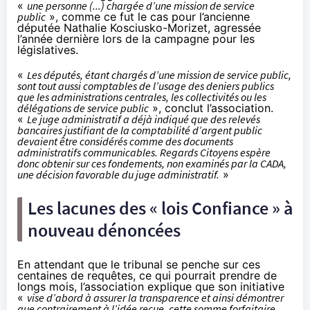
«
une personne (...) chargée d’une mission de service
public
», comme ce fut le cas pour l’ancienne
députée Nathalie Kosciusko-Morizet, agressée
l’année dernière lors de la campagne pour les
législatives.
«
Les députés, étant chargés d’une mission de service public,
sont tout aussi comptables de l’usage des deniers publics
que les administrations centrales, les collectivités ou les
délégations de service public
»,
conclut l’association
.
«
Le juge administratif a déjà indiqué que des relevés
bancaires justifiant de la comptabilité d’argent public
devaient être considérés comme des documents
administratifs communicables. Regards Citoyens espère
donc obtenir sur ces fondements, non examinés par la CADA,
une décision favorable du juge administratif.
»
Les lacunes des « lois Confiance » à
nouveau dénoncées
En attendant que le tribunal se penche sur ces
centaines de requêtes, ce qui pourrait prendre de
longs mois, l’association explique que son initiative
«
vise d’abord à assurer la transparence et ainsi démontrer
que contrairement à l’idée reçue, cette somme forfaitaire