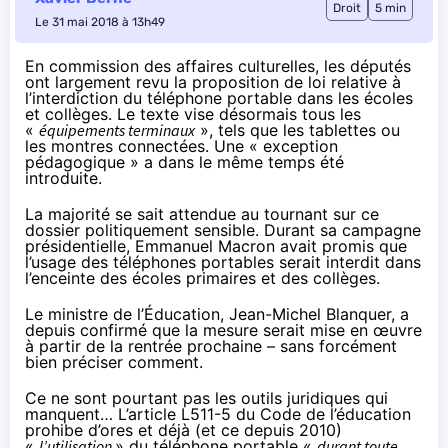
Droit
5 min
Le 31 mai 2018 à 13h49
En commission des affaires culturelles, les députés
ont largement revu la proposition de loi relative à
l’interdiction du téléphone portable dans les écoles
et collèges. Le texte vise désormais tous les
«
équipements terminaux
», tels que les tablettes ou
les montres connectées. Une « exception
pédagogique » a dans le même temps été
introduite.
La majorité se sait attendue au tournant sur ce
dossier politiquement sensible. Durant sa campagne
présidentielle, Emmanuel Macron avait promis que
l’usage des téléphones portables serait interdit dans
l’enceinte des écoles primaires et des collèges.
Le ministre de l’Éducation, Jean-Michel Blanquer, a
depuis confirmé que la mesure serait mise en œuvre
à partir de la rentrée prochaine – sans forcément
bien préciser comment.
Ce ne sont pourtant pas les outils juridiques qui
manquent… L’article
L511-5
du Code de l’éducation
prohibe d’ores et déjà (et ce depuis 2010)
«
l’utilisation
» du téléphone portable «
durant toute