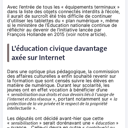
Avec l’entrée de tous les « équipements terminaux »
dans la liste des
objets connectés
interdits à l’école,
il aurait de surcroît été très difficile de continuer
d'utiliser les tablettes du « plan numérique », même
si le ministère de l’Éducation nationale continue de
réfléchir au devenir de l’initiative lancée par
François Hollande en 2015 (
voir notre article
).
L'éducation civique davantage
axée sur Internet
Dans une optique plus pédagogique, la commission
des affaires culturelles a enfin souhaité revenir sur
la formation que
sont censés
suivre les élèves en
matière de numérique. Durant leur scolarité, les
jeunes ont en effet vocation à bénéficier d’une
«
sensibilisation aux droits et aux devoirs liés à l'usage de
l'internet et des réseaux
», portant notamment sur «
la
protection de la vie privée et le respect de la propriété
intellectuelle
».
Les députés ont
décidé
avant-hier que cette
«
sensibilisation
» serait dorénavant une «
éducation
»
– nuance... Celle-ci devra en outre « c
ontribue[r] au