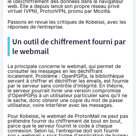
le (dé)
chiffrement
des données dans le navigateur
web. Elle a depuis lancé son propre réseau privé
virtuel (
VPN
), Proton
VPN
,
promu par Mozilla
.
Passons en revue les critiques de Kobeissi, avec les
réponses de l’entreprise.
Un outil de
chiffrement
fourni par
le webmail
La principale concerne le webmail, qui permet de
consulter les messages en les déchiffrant
localement. Problème :
OpenPGP
js, la bibliothèque
servant à chiffrer et déchiffrer les emails, est fournie
par le serveur sans contrôle d'intégrité. En théorie,
le serveur pourrait livrer une version compromise
d'
OpenPGP
js à un utilisateur particulier sans qu'il ne
le sache, donc obtenir une copie du mot de passe
utilisateur, voire interférer avec les messages.
Pour Kobeissi, le webmail de ProtonMail ne peut pas
prétendre fournir du
chiffrement
de bout en bout,
parce que le serveur fournit le code à chaque
connexion. Selon lui, l'entreprise doit soit fournir
son « webmail » sous forme d'application de bureau