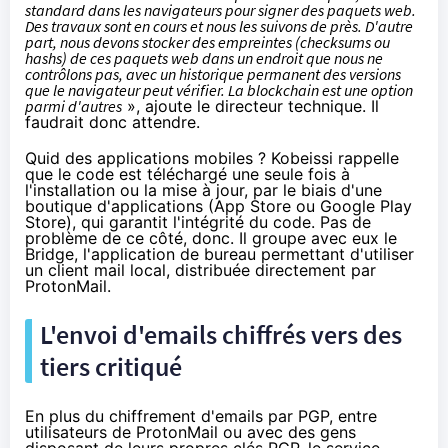
standard dans les navigateurs pour signer des paquets web.
Des travaux sont en cours et nous les suivons de près. D'autre
part, nous devons stocker des empreintes (checksums ou
hashs) de ces paquets web dans un endroit que nous ne
contrôlons pas, avec un historique permanent des versions
que le navigateur peut vérifier. La blockchain est une option
parmi d'autres
», ajoute le directeur technique. Il
faudrait donc attendre.
Quid des applications mobiles ? Kobeissi rappelle
que le code est téléchargé une seule fois à
l'installation ou la mise à jour, par le biais d'une
boutique d'applications (App Store ou Google Play
Store), qui garantit l'intégrité du code. Pas de
problème de ce côté, donc. Il groupe avec eux le
Bridge, l'application de bureau permettant d'utiliser
un client mail local, distribuée directement par
ProtonMail.
L'envoi d'emails chiffrés vers des
tiers critiqué
En plus du
chiffrement
d'emails par PGP, entre
utilisateurs de ProtonMail ou avec des gens
disposant de leurs propres clés PGP, le service