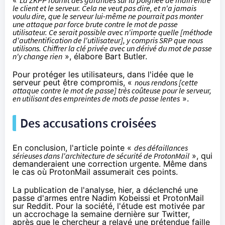
le client et le serveur. Cela ne veut pas dire, et n'a jamais
voulu dire, que le serveur lui-même ne pourrait pas monter
une attaque par force brute contre le mot de passe
utilisateur. Ce serait possible avec n'importe quelle [méthode
d'authentification de l'utilisateur], y compris SRP que nous
utilisons. Chiffrer la clé privée avec un dérivé du mot de passe
n'y change rien
», élabore Bart Butler.
Pour protéger les utilisateurs, dans l'idée que le
serveur peut être compromis, «
nous rendons [cette
attaque contre le mot de passe] très coûteuse pour le serveur,
en utilisant des empreintes de mots de passe lentes
».
Des accusations croisées
En conclusion, l'article pointe «
des défaillances
sérieuses dans l'architecture de sécurité de ProtonMail
», qui
demanderaient une correction urgente. Même dans
le cas où ProtonMail assumerait ces points.
La publication de l'analyse, hier, a déclenché
une
passe d'armes
entre Nadim Kobeissi et ProtonMail
sur Reddit. Pour la société, l'étude est motivée par
un accrochage la semaine dernière sur Twitter,
après que le chercheur
a relayé
une prétendue faille