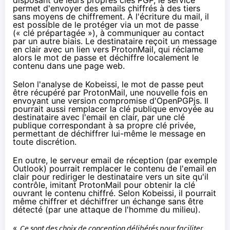
permet d'envoyer des emails chiffrés à des tiers
sans moyens de
chiffrement
. À l'écriture du mail, il
est possible de le protéger via un mot de passe
(« clé prépartagée »), à communiquer au contact
par un autre biais. Le destinataire reçoit un message
en clair avec un lien vers ProtonMail, qui réclame
alors le mot de passe et déchiffre localement le
contenu dans une page web.
Selon l'analyse de Kobeissi, le mot de passe peut
être récupéré par ProtonMail, une nouvelle fois en
envoyant une version compromise d'
OpenPGP
js. Il
pourrait aussi remplacer la clé publique envoyée au
destinataire avec l'email en clair, par une clé
publique correspondant à sa propre clé privée,
permettant de déchiffrer lui-même le message en
toute discrétion.
En outre, le serveur email de réception (par exemple
Outlook) pourrait remplacer le contenu de l'email en
clair pour rediriger le destinataire vers un site qu'il
contrôle, imitant ProtonMail pour obtenir la clé
ouvrant le contenu chiffré. Selon Kobeissi, il pourrait
même chiffrer et déchiffrer un échange sans être
détecté (par une attaque de l'homme du milieu).
«
Ce sont des choix de conception délibérés pour faciliter