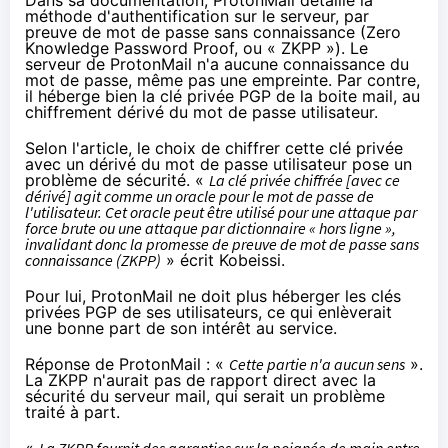
méthode d'authentification sur le serveur, par
preuve de mot de passe sans connaissance (Zero
Knowledge Password Proof, ou « ZKPP »). Le
serveur de ProtonMail n'a aucune connaissance du
mot de passe, même pas une empreinte. Par contre,
il héberge bien la clé privée PGP de la boite mail, au
chiffrement
dérivé du mot de passe utilisateur.
Selon l'article, le choix de chiffrer cette clé privée
avec un dérivé du mot de passe utilisateur pose un
problème de sécurité. «
La clé privée chiffrée [avec ce
dérivé] agit comme un oracle pour le mot de passe de
l'utilisateur. Cet oracle peut être utilisé pour une attaque par
force brute ou une attaque par dictionnaire « hors ligne »,
invalidant donc la promesse de preuve de mot de passe sans
connaissance (ZKPP)
» écrit Kobeissi.
Pour lui, ProtonMail ne doit plus héberger les clés
privées PGP de ses utilisateurs, ce qui enlèverait
une bonne part de son intérêt au service.
Réponse de ProtonMail : «
Cette partie n'a aucun sens
».
La ZKPP n'aurait pas de rapport direct avec la
sécurité du serveur mail, qui serait un problème
traité à part.
«
La ZKPP fournit des garanties sur la poignée de main entre