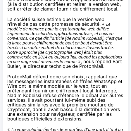
(à la distribution certifiée) et retirer la version web,
soit arrêter de clamer fournir du
chiffrement
local.
La société suisse estime que la version web
n'invalide pas cette promesse de sécurité. «
Le
modèle de menace pour la cryptographie web diffère
légèrement de celui des applications natives, et nous en
convenons. Ce que dit l'article [de Nadim Kobeissi], c'est que
la ligne pour le
chiffrement
de bout en bout devrait être
tracée à un autre endroit de celui où nous l'avons tracée.
Notre approche [de cryptographie web] était plus
controversée en 2014 qu'aujourd'hui, quand les applications
en une page sont devenues la norme
», nous répond Bart
Butler, le directeur technique de ProtonMail.
ProtonMail défend donc son choix, rappelant que
les messageries instantanées chiffrées WhatsApp et
Wire ont le même modèle sur le web, tout en
prétendant fournir un
chiffrement
local. Interrogé,
Nadim Kobeissi refuse d'étendre le débat aux autres
services. Il avait pourtant lui-même subi des
critiques similaires avec la première mouture de
Cryptocat
, dont il avait basculé la distribution vers
une extension pour navigateur, certifiée par les
boutiques officielles d'extensions.
«
La vraie solution tient en deux parties. D'une part, il faut un