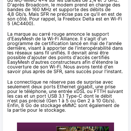
D'après Broadcom, le modem prend en charge des
bandes de 160 MHz et supporte des débits de
4,8 Gb/s. Mais
SFR
ne précise pas ce qu'il en est de
son côté. Pour rappel, la
Free
box Delta est en Wi-Fi
5 (AC4400).
La marque au carré rouge annonce le support
d'EasyMesh de la Wi-Fi Alliance. Il s'agit d'un
programme de certification lancé en
mai de l'année
dernière
, visant à apporter de l'interopérabilité dans
les réseaux sans fil unifiés. Il devrait ainsi être
possible d'ajouter des points d'accès certifiés
EasyMesh d'autres constructeurs afin d'étendre la
couverture de son Wi-Fi. Nous avons tenté d'en
savoir plus après de
SFR
, sans succès pour l'instant.
La connectique ne réserve pas de surprise avec
seulement deux ports Ethernet gigabit, une prise
pour le téléphone, une entrée xDSL ou FTTH suivant
les cas et un port USB 3.1 Type-C dont le débit
n'est pas précisé (Gen 1 à 5 ou Gen 2 à 10 Gb/s).
Enfin, 8 Go de stockage eMMC sont également de
la partie pour le stockage.