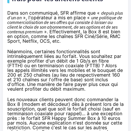
Dans son communiqué,
SFR
affirme que «
depuis plus
d’un an
», l'opérateur a mis en place «
une politique de
commercialisation de ses offres qui consiste à laisser au
client le choix de son abonnement, de ses options et de ses
contenus premium
». Effectivement, la Box 8 est bien
en option, comme les chaînes
SFR
Ciné/Série, RMC
Sport,
Netflix
, OCS, etc.
Néanmoins, certaines fonctionnalités sont
intrinsèquement liées au forfait. Vous souhaitez par
exemple profiter d'un débit de 1 Gb/s en fibre
(FTTH) ou en terminaison coaxiale (FTTB) ? Alors
les appels illimités vers les mobiles et le bouquet de
200 et 250 chaînes (au lieu de respectivement 160
et 210 chaînes sur l'offre de base) sont inclus
d'office. Une manière de faire payer plus ceux qui
veulent profiter du débit maximum.
Les nouveaux clients peuvent donc commander la
Box 8 (modem et décodeur)
dès à présent lors de la
souscription
, quel que soit le forfait choisi (sauf en
terminaison coaxiale pour rappel)... à une exception
près : le forfait SFR Happy Summer Box à 10 euros
par mois. Aucune explication n'est donnée sur cette
restriction. Comme c'est le cas sur les autres