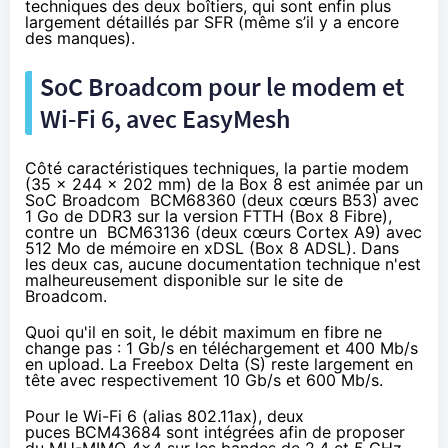
techniques des deux boîtiers, qui sont enfin plus
largement détaillés par
SFR
(même s’il y a encore
des manques).
SoC Broadcom pour le modem et
Wi-Fi 6, avec EasyMesh
Côté caractéristiques techniques, la partie modem
(35 x 244 x 202 mm) de la Box 8 est animée par un
SoC Broadcom BCM68360 (deux cœurs B53) avec
1 Go de DDR3 sur la version FTTH (Box 8 Fibre),
contre un BCM63136 (deux cœurs Cortex A9) avec
512 Mo de mémoire en xDSL (Box 8 ADSL). Dans
les deux cas, aucune documentation technique n'est
malheureusement disponible sur le site de
Broadcom.
Quoi qu'il en soit, le débit maximum en fibre ne
change pas : 1 Gb/s en téléchargement et 400 Mb/s
en upload. La
Free
box Delta (S) reste largement en
tête avec respectivement 10 Gb/s et 600 Mb/s.
Pour le Wi-Fi 6 (alias 802.11ax), deux
puces
BCM43684
sont intégrées afin de proposer
du MU-MIMO 4x4 sur les bandes de 2,4 et 5 GHz.