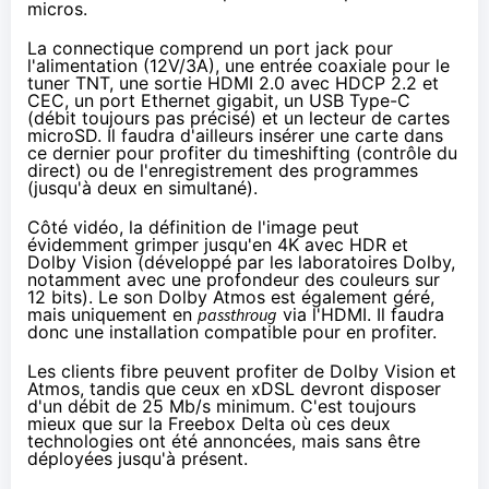
micros.
La connectique comprend un port jack pour
l'alimentation (12V/3A), une entrée coaxiale pour le
tuner TNT, une sortie HDMI 2.0 avec HDCP 2.2 et
CEC, un port Ethernet gigabit, un USB Type-C
(débit toujours pas précisé) et un lecteur de cartes
microSD. Il faudra d'ailleurs insérer une carte dans
ce dernier pour profiter du timeshifting (contrôle du
direct) ou de l'enregistrement des programmes
(jusqu'à deux en simultané).
Côté vidéo, la définition de l'image peut
évidemment grimper jusqu'en 4K avec HDR et
Dolby Vision (développé par les laboratoires Dolby,
notamment avec une profondeur des couleurs sur
12 bits). Le son Dolby Atmos est également géré,
mais uniquement en
passthroug
via l'HDMI. Il faudra
donc une installation compatible pour en profiter.
Les clients fibre peuvent profiter de Dolby Vision et
Atmos, tandis que ceux en xDSL devront disposer
d'un débit de 25 Mb/s minimum. C'est toujours
mieux que sur la
Free
box Delta où ces deux
technologies ont été annoncées, mais sans être
déployées jusqu'à présent.