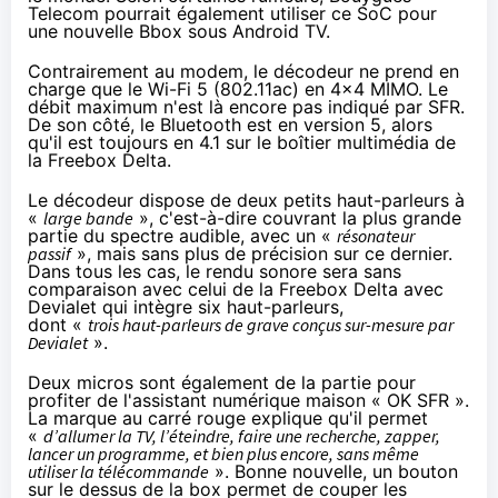
Telecom
pourrait également utiliser ce SoC pour
une nouvelle
Bbox
sous Android TV.
Contrairement au modem, le décodeur ne prend en
charge que le Wi-Fi 5 (802.11ac) en 4x4 MIMO. Le
débit maximum n'est là encore pas indiqué par
SFR
.
De son côté, le
Bluetooth est en version 5
, alors
qu'il est toujours en 4.1 sur le boîtier multimédia de
la
Free
box Delta.
Le décodeur dispose de deux petits haut-parleurs à
«
large bande
», c'est-à-dire couvrant la plus grande
partie du spectre audible, avec un «
résonateur
passif
», mais sans plus de précision sur ce dernier.
Dans tous les cas, le rendu sonore sera sans
comparaison avec celui de la
Free
box Delta avec
Devialet qui intègre six haut-parleurs,
dont «
trois haut-parleurs de grave conçus sur-mesure par
Devialet
».
Deux micros sont également de la partie pour
profiter de l'assistant numérique maison « OK
SFR
».
La marque au carré rouge explique qu'il permet
«
d’allumer la TV, l’éteindre, faire une recherche, zapper,
lancer un programme, et bien plus encore, sans même
utiliser la télécommande
». Bonne nouvelle, un bouton
sur le dessus de la box permet de couper les