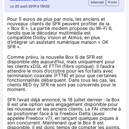
Internet
9 min
Le 20 août 2019 à 13h32
Pour 5 euros de plus par mois, les anciens et
nouveaux clients de SFR peuvent profiter de la
« Box 8 ». La partie modem propose du Wi-Fi 6,
tandis que le décodeur multimédia est
compatible Dolby Vision et Atmos, en plus
d’intégrer un assistant numérique maison « OK
SFR ».
Comme prévu, la nouvelle Box 8 de
SFR
est
disponible dès aujourd’hui
, mais uniquement pour
les clients xDSL et FTTH (fibre optique). Il faudra
attendre le mois d’octobre pour les forfaits avec
terminaison coaxiale (FTTB) et pour que certaines
fonctionnalités débarquent. Dans tous les cas, les
clients
RED
by
SFR
ne sont pas concernés pour le
moment.
SFR l’avait déjà annoncé, le 18 juillet dernier
: la Box
8 est une option sans engagement disponible pour
les nouveaux et les anciens clients. Le
FAI
cherche à
se positionner face à la
Free
box Delta (aussi
appelée
Free
box v7), en lançant quelques piques à
son concurrent. Maintenant que le Box 8 est
disponible, il est donc temps de compter les points.