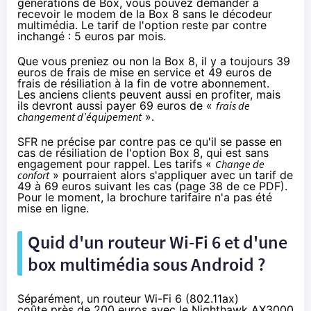
générations de Box, vous pouvez demander à
recevoir le modem de la Box 8 sans le décodeur
multimédia. Le tarif de l'option reste par contre
inchangé : 5 euros par mois.
Que vous preniez ou non la Box 8, il y a toujours 39
euros de frais de mise en service et 49 euros de
frais de résiliation à la fin de votre abonnement.
Les anciens clients peuvent aussi en profiter, mais
ils devront aussi payer 69 euros de «
frais de
changement d’équipement
».
SFR
ne précise par contre pas ce qu'il se passe en
cas de résiliation de l'option Box 8, qui est sans
engagement pour rappel. Les tarifs «
Change de
confort
» pourraient alors s'appliquer avec un tarif de
49 à 69 euros suivant les cas (page 38 de
ce PDF
).
Pour le moment, la brochure tarifaire n'a pas été
mise en ligne.
Quid d'un routeur Wi-Fi 6 et d'une
box multimédia sous Android ?
Séparément, un routeur Wi-Fi 6 (802.11ax)
coûte
près de 200 euros
avec le Nighthawk AX3000