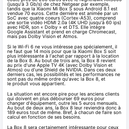
(jusqu'à 3 Gb/s) de chez Netgear par exemple,
tandis que la
Xiaomi Mi Box S
sous Android 8.1 est
vendue 70 euros. Cette dernière est animée par un
SoC avec quatre coeurs (Cortex-A53), comprend
une sortie vidéo HDMI 2.0a (4K UHD jusqu'à 60 ips)
avec HDR, son « Dolby » et DTS. Elle intègre
Google Assistant et prend en charge
Chromecast
,
mais pas Dolby Vision et Atmos.
Si le Wi-Fi 6 ne vous intéresse pas spécialement, il
ne faut que 14 mois pour que la Xiaomi Box S soit
plus intéressante à l'achat par rapport à la location
de la Box 8. Au bout de trois ans, la Box 8 revient
au prix d'une
Apple TV 4K
(avec Dolby Vision et
Atmos) ou d'une
Shield de NVIDIA
. Dans ces deux
derniers cas, les possibilités et les performances ne
sont pas du même ordre qu'avec la Box 8, et
le produit vous appartient.
La situation est encore pire pour les anciens clients
qui doivent en plus débourser 69 euros pour
changer d'équipement, outre les 5 euros mensuels.
Au bout de deux ans, la Box 8 leur reviendra donc à
189 euros tout de même. Bref, à chacun de faire son
calcul en fonction de ses besoins.
La Box 8 sera certainement intéressante pour ceux