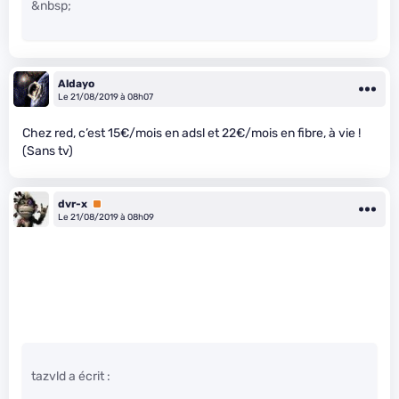
&nbsp;
Aldayo
Le 21/08/2019 à 08h07
Chez red, c’est 15€/mois en adsl et 22€/mois en fibre, à vie !
(Sans tv)
dvr-x
Premium
Le 21/08/2019 à 08h09
tazvld a écrit :