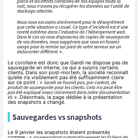
place et les efforts combinés de nos équipes toute la
nuit, nous n’avons pu récupérer les données sur l’unité de
stockage atteinte.
Nous nous excusons sincèrement pour le désagrément
que cette situation a causé. Ce type d’incident est d’une
rareté extrême dans l’industrie de l’hébergement web.
Dans le cas où vous disposeriez de copies de sauvegarde
de vos données, nous suggérons que vous en fassiez
usage pour la remise sur pied de votre serveur sur un
datacenter différent
».
Le corollaire est donc que Gandi ne dispose pas de
sauvegarde en interne, ce qui a
surpris certains
clients
. Dans son post-mortem, la société reconnaît
qu’elle n’a visiblement pas été suffisamment claire
sur ce point : «
Gandi ne fournit pas, par contrat, de
produit de sauvegarde pour les clients. Cela n’a peut-être
pas été expliqué assez clairement dans notre documentation
V5
». Désormais,
la page dédiée à la présentation
des snapshots
a changé.
Sauvegardes vs snapshots
Le
9 janvier
les snapshots étaient présentés
comme : «
sauvegardant automatiquement les fichiers de