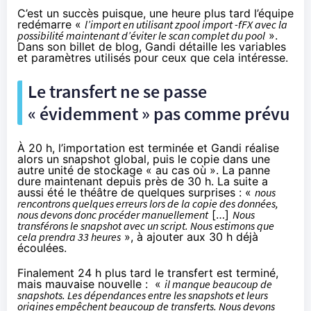
C’est un succès puisque, une heure plus tard l’équipe
redémarre «
l’import en utilisant zpool import -fFX
avec la
possibilité maintenant d’éviter le scan complet du pool
».
Dans son billet de blog
, Gandi détaille les variables
et paramètres utilisés pour ceux que cela intéresse.
Le transfert ne se passe
« évidemment » pas comme prévu
À 20 h, l’importation est terminée et Gandi réalise
alors un snapshot global, puis le copie dans une
autre unité de stockage « au cas où ». La panne
dure maintenant depuis près de 30 h. La suite a
aussi été le théâtre de quelques surprises : «
nous
rencontrons quelques erreurs lors de la copie des données,
nous devons donc procéder manuellement
[…]
Nous
transférons le snapshot avec un script. Nous estimons que
cela prendra 33 heures
», à ajouter aux 30 h déjà
écoulées.
Finalement 24 h plus tard le transfert est terminé,
mais mauvaise nouvelle : «
il manque beaucoup de
snapshots. Les dépendances entre les snapshots et leurs
origines empêchent beaucoup de transferts. Nous devons