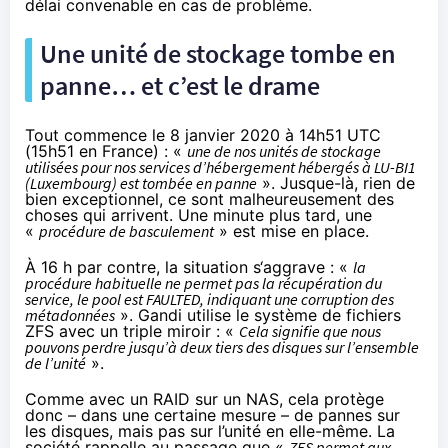
délai convenable en cas de problème.
Une unité de stockage tombe en
panne… et c’est le drame
Tout commence le 8 janvier 2020 à 14h51 UTC
(15h51 en France) : «
une de nos unités de stockage
utilisées pour nos services d’hébergement hébergés à LU-BI1
(Luxembourg) est tombée en panne
». Jusque-là, rien de
bien exceptionnel, ce sont malheureusement des
choses qui arrivent. Une minute plus tard, une
«
procédure de basculement
» est mise en place.
À 16 h par contre, la situation s‘aggrave : «
la
procédure habituelle ne permet pas la récupération du
service, le pool est FAULTED, indiquant une corruption des
métadonnées
». Gandi utilise le
système de fichiers
ZFS
avec un triple miroir : «
Cela signifie que nous
pouvons perdre jusqu’à deux tiers des disques sur l’ensemble
de l’unité
».
Comme avec un RAID sur un NAS, cela protège
donc – dans une certaine mesure – de pannes sur
les disques, mais pas sur l’unité en elle-même. La
société rappelle au passage que «
ZFS permet aux