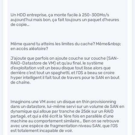
Un HDD entreprise, ça monte facile à 250-300Mo/s
aujourd’hui mais bon, ça fait toujours un paquet d’heures
de copie…
Même quand tu atteins les limites du cache? Même&nbsp;
en accès aléatoire?
J’ajoute que parfois on ajoute couche sur couche (SAN-
RAID-Datastore de VM) et qu’au final, le système
d’exploitation voit un beau disque tout lisse alors que
derrière c’est tout un spaghetti, et l’OS a beau se croire
hyper intelligent il fait tout de travers pour le SAN en bout
de chaîne.
Imaginons une VM avec un disque en thin provisionning
dans un datastore, lui-même servi sur un volume de SAN en
dynamique qui alloue par tranche de 256k sur un RAID
partagé, et qui a été écrit la 1ère fois en parallèle d’une
machine au comportement similaire… Ben on se retrouve
avec une espèce de fragmentation niveau SAN, que l’OS
est totalement incapable de voir.