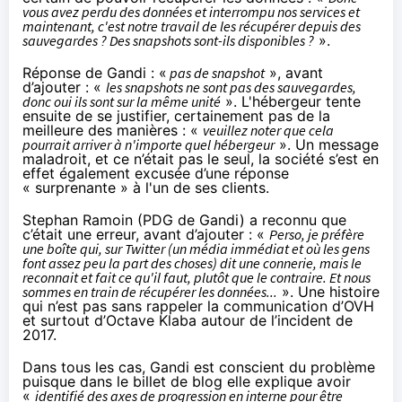
vous avez perdu des données et interrompu nos services et
maintenant, c'est notre travail de les récupérer depuis des
sauvegardes ? Des snapshots sont-ils disponibles ?
».
Réponse de Gandi : «
pas de snapshot
», avant
d’ajouter : «
les snapshots ne sont pas des sauvegardes,
donc oui ils sont sur la même unité
». L'hébergeur tente
ensuite de se justifier, certainement pas de la
meilleure des manières : «
veuillez noter que cela
pourrait arriver à n'importe quel hébergeur
». Un message
maladroit, et ce n’était pas le seul, la société s’est en
effet également excusée d’une
réponse
« surprenante »
à l'un de ses clients.
Stephan Ramoin (PDG de Gandi) a reconnu que
c’était une erreur, avant d’ajouter : «
Perso, je préfère
une boîte qui, sur Twitter (un média immédiat et où les gens
font assez peu la part des choses) dit une connerie, mais le
reconnait et fait ce qu'il faut, plutôt que le contraire. Et nous
sommes en train de récupérer les données...
». Une histoire
qui n’est pas sans rappeler la communication d’OVH
et surtout d’Octave Klaba autour de l’incident de
2017.
Dans tous les cas, Gandi est conscient du problème
puisque dans le billet de blog elle explique avoir
«
identifié des axes de progression en interne pour être