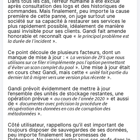
Dans tous les cas, l’erreur humaine a été exclue
après consultation des logs et des historiques de
commandes. Mais finalement, peu importe la cause
première de cette panne, on juge surtout une
société sur sa capacité à restaurer ses services le
plus rapidement possible, idéalement de manière
quasi invisible pour ses clients. Gandi fait amende
honorable et reconnaît que «
le principal problème est
la durée de l’incident
».
Ce point découle de plusieurs facteurs, dont un
manque de mise à jour : «
La version de ZFS que nous
utilisons sur ce filer n’implémente pas l’option permettant
d’éviter un scan complet du pool
». Une mise à jour était
en cours chez Gandi, mais cette «
unité fait partie du
dernier lot à migrer vers une version plus récente
».
Gandi prévoit évidemment de mettre à jour
l’ensemble des unités de stockage restantes, une
opération prévue «
au cours de l’année 2020
» et aussi
de «
documenter avec précision la procédure de
récupération des données en cas de corruption des
métadonnées
».
Côté utilisateur, rappellons qu'il est important de
toujours disposer de sauvegardes de ses données,
peu importe finalement les promesses de
l’hébergeur. Ne jamais mettre tous ses œufs dans le