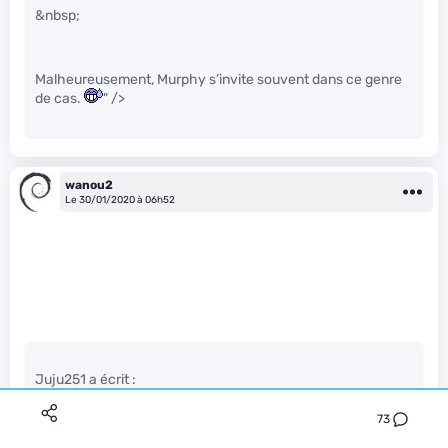
&nbsp;
Malheureusement, Murphy s’invite souvent dans ce genre
de cas.
" />
wanou2
Le 30/01/2020 à 06h52
Juju251 a écrit :
73
Et je ne parle même pas du fait que si une seconde unité