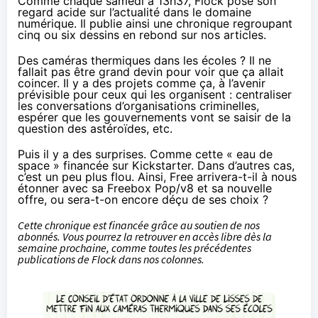
Comme chaque samedi à 13h37,
Flock pose son
regard acide sur l’actualité dans le domaine
numérique. Il publie ainsi une chronique regroupant
cinq ou six dessins en rebond sur nos articles.
Des
caméras thermiques dans les écoles
? Il ne
fallait pas être grand devin pour voir que ça allait
coincer. Il y a des projets comme ça, à l’avenir
prévisible pour ceux qui les organisent :
centraliser
les conversations
d’organisations criminelles
,
espérer que les gouvernements vont se saisir de
la
question des astéroïdes
, etc.
Puis il y a des surprises. Comme cette «
eau de
space
» financée sur Kickstarter. Dans d’autres cas,
c’est un peu plus flou. Ainsi,
Free
arrivera-t-il
à nous
étonner
avec sa
Freebox Pop/v8
et sa nouvelle
offre, ou sera-t-on encore déçu de ses choix ?
Cette chronique est financée grâce au soutien
de nos
abonnés
. Vous pourrez la retrouver en accès libre dès la
semaine prochaine, comme
toutes les précédentes
publications de Flock
dans nos colonnes.