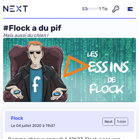
S3
1 Tio
#Flock a du pif
Mais aussi du chien !
Flock
Next
1 min
Le 04 juillet 2020 à 11h37