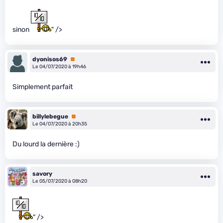
sinon
" />
dyonisos69
Premium
Le 04/07/2020 à 19h46
Simplement parfait
billylebegue
Premium
Le 04/07/2020 à 20h35
Du lourd la dernière :)
savory
Le 05/07/2020 à 08h20
" />