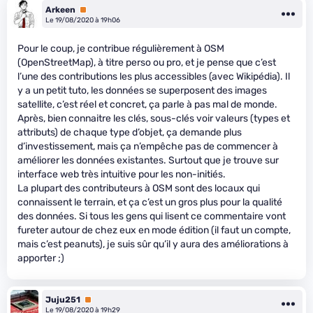
Arkeen
Premium
Le 19/08/2020 à 19h06
Pour le coup, je contribue régulièrement à OSM
(OpenStreetMap), à titre perso ou pro, et je pense que c’est
l’une des contributions les plus accessibles (avec Wikipédia). Il
y a un petit tuto, les données se superposent des images
satellite, c’est réel et concret, ça parle à pas mal de monde.
Après, bien connaitre les clés, sous-clés voir valeurs (types et
attributs) de chaque type d’objet, ça demande plus
d’investissement, mais ça n’empêche pas de commencer à
améliorer les données existantes. Surtout que je trouve sur
interface web très intuitive pour les non-initiés.
La plupart des contributeurs à OSM sont des locaux qui
connaissent le terrain, et ça c’est un gros plus pour la qualité
des données. Si tous les gens qui lisent ce commentaire vont
fureter autour de chez eux en mode édition (il faut un compte,
mais c’est peanuts), je suis sûr qu’il y aura des améliorations à
apporter ;)
Juju251
Premium
Le 19/08/2020 à 19h29