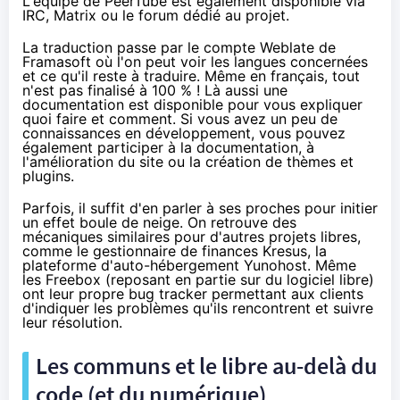
L'équipe de PeerTube est également disponible via
IRC
,
Matrix
ou
le forum
dédié au projet.
La traduction passe par
le compte Weblate de
Framasoft
où l'on peut voir les langues concernées
et ce qu'il reste à traduire. Même en français,
tout
n'est pas finalisé à 100 %
! Là aussi
une
documentation
est disponible pour vous expliquer
quoi faire et comment. Si vous avez un peu de
connaissances en développement, vous pouvez
également participer
à la documentation
, à
l'amélioration du site
ou la création de
thèmes et
plugins
.
Parfois, il suffit d'en parler à ses proches pour initier
un effet boule de neige. On retrouve des
mécaniques similaires pour d'autres projets libres,
comme le gestionnaire de finances
Kresus
, la
plateforme d'auto-hébergement
Yunohost
. Même
les Freebox (reposant en partie sur du logiciel libre)
ont
leur propre bug tracker
permettant aux clients
d'indiquer les problèmes qu'ils rencontrent et suivre
leur résolution.
Les communs et le libre au-delà du
code (et du numérique)