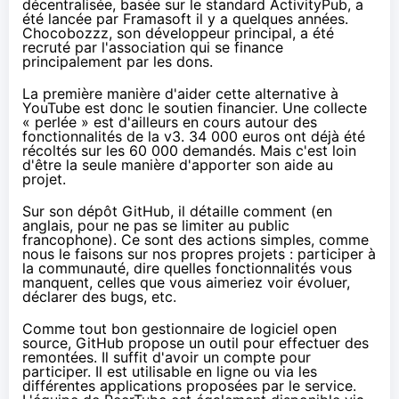
décentralisée, basée sur le standard
ActivityPub
, a
été lancée par Framasoft
il y a quelques années
.
Chocobozzz, son développeur principal, a été
recruté par l'association qui se finance
principalement par les dons.
La première manière d'aider cette alternative à
YouTube est donc le soutien financier.
Une collecte
« perlée »
est d'ailleurs en cours autour des
fonctionnalités de la v3. 34 000 euros ont déjà été
récoltés sur les 60 000 demandés. Mais c'est loin
d'être la seule manière d'apporter son aide au
projet.
Sur son dépôt GitHub,
il détaille
comment (en
anglais, pour ne pas se limiter au public
francophone). Ce sont des actions simples, comme
nous le faisons sur
nos propres projets
: participer à
la communauté, dire quelles fonctionnalités vous
manquent, celles que vous aimeriez voir évoluer,
déclarer des bugs, etc.
Comme tout bon gestionnaire de logiciel open
source, GitHub propose
un outil
pour effectuer des
remontées. Il suffit d'avoir un compte pour
participer. Il est utilisable en ligne ou via les
différentes applications proposées par le service.