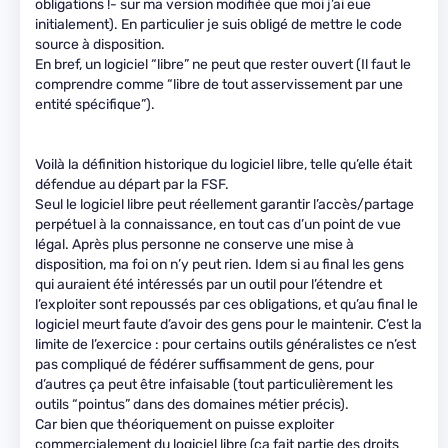
obligations !- sur ma version modifiée que moi j’ai eue
initialement). En particulier je suis obligé de mettre le code
source à disposition.
En bref, un logiciel “libre” ne peut que rester ouvert (Il faut le
comprendre comme “libre de tout asservissement par une
entité spécifique”).
Voilà la définition historique du logiciel libre, telle qu’elle était
défendue au départ par la FSF.
Seul le logiciel libre peut réellement garantir l’accès/partage
perpétuel à la connaissance, en tout cas d’un point de vue
légal. Après plus personne ne conserve une mise à
disposition, ma foi on n’y peut rien. Idem si au final les gens
qui auraient été intéressés par un outil pour l’étendre et
l’exploiter sont repoussés par ces obligations, et qu’au final le
logiciel meurt faute d’avoir des gens pour le maintenir. C’est la
limite de l’exercice : pour certains outils généralistes ce n’est
pas compliqué de fédérer suffisamment de gens, pour
d’autres ça peut être infaisable (tout particulièrement les
outils “pointus” dans des domaines métier précis).
Car bien que théoriquement on puisse exploiter
commercialement du logiciel libre (ça fait partie des droits