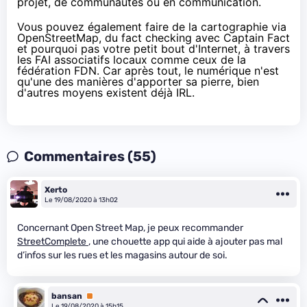
projet, de communautés ou en communication.
Vous pouvez également faire de la cartographie via
OpenStreetMap
, du fact checking avec
Captain Fact
et pourquoi pas votre petit bout d'Internet, à travers
les FAI associatifs locaux comme ceux de
la
fédération FDN
. Car après tout, le numérique n'est
qu'une des manières
d'apporter sa pierre, bien
d'autres moyens existent déjà
IRL
.
Commentaires (55)
Xerto
Le 19/08/2020 à 13h02
Concernant Open Street Map, je peux recommander
StreetComplete
, une chouette app qui aide à ajouter pas mal
d’infos sur les rues et les magasins autour de soi.
bansan
Premium
Le 19/08/2020 à 15h15