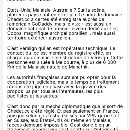
États-Unis, Malaisie, Australie ? Sur la scène,
plusieurs pays sont en effet jeu. Le nom de domaine
Chedet.cc a certes été enregistré auprès de
l’américain GoDaddy, mais le «
.cc
» est aussi un
domaine national de premier niveau dédié
aux îles
Cocos
, magnifique archipel corallien... mais aussi
territoire extérieur australien.
C’est Verisign qui en est l’opérateur technique.
Le
contact du .cc
est membre du registre eNic, en
charge du domaine. Une structure de Vérisign. Cette
personne est située à Melbourne, à plus de 6 000
Km de la Malaisie natale de Mahathir.
Les autorités françaises auraient pu opter pour la
coopération judiciaire, mais le temps de traitement
n’a pas été jugé en phase avec la gravité des
propos lus par tous les internautes, les plus
pacifistes et les autres.
C’est donc par la mèche diplomatique que le sort de
Chedet.cc a été réglé. Et pas seulement en France,
puisque selon nos tests réalisés par VPN qu’on soit
en Suisse, aux États-Unis ou même en Malaisie,
l’accès demeure impossible. C’est donc bien un
traitement mondial qui s'est abattu sur l'intégralité