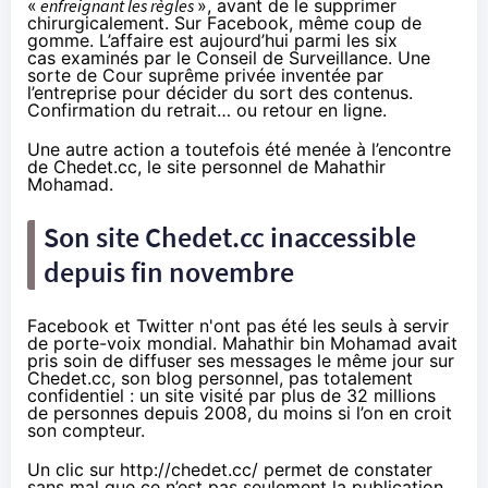
«
enfreignant les règles
», avant de le supprimer
chirurgicalement. Sur Facebook, même coup de
gomme. L’affaire est aujourd’hui parmi
les six
cas
examinés par le Conseil de Surveillance. Une
sorte de Cour suprême privée inventée par
l’entreprise pour décider du sort des contenus.
Confirmation du retrait… ou retour en ligne.
Une autre action a toutefois été menée à l’encontre
de Chedet.cc, le site personnel de Mahathir
Mohamad.
Son site Chedet.cc inaccessible
depuis fin novembre
Facebook et Twitter n'ont pas été les seuls à servir
de porte-voix mondial. Mahathir bin Mohamad avait
pris soin de diffuser ses messages le même jour sur
Chedet.cc, son blog personnel, pas totalement
confidentiel : un site visité par plus de 32 millions
de personnes depuis 2008, du moins si l’on en croit
son compteur.
Un clic sur
http://chedet.cc/
permet de constater
sans mal que ce n’est pas seulement la publication