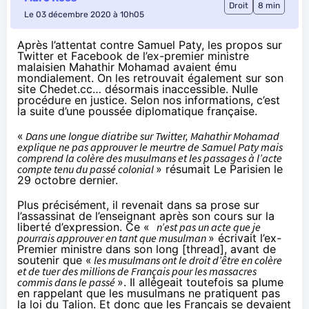
Droit
8 min
Le 03 décembre 2020 à 10h05
Après l’attentat contre Samuel Paty, les propos sur
Twitter et Facebook de l’ex-premier ministre
malaisien Mahathir Mohamad avaient ému
mondialement. On les retrouvait également sur son
site
Chedet.cc
… désormais inaccessible. Nulle
procédure en justice. Selon nos informations, c’est
la suite d’une poussée diplomatique française.
«
Dans une longue diatribe sur Twitter, Mahathir Mohamad
explique ne pas approuver le meurtre de Samuel Paty mais
comprend la colère des musulmans et les passages à l’acte
compte tenu du passé colonial
» résumait
Le Parisien
le
29 octobre dernier.
Plus précisément, il revenait dans sa prose sur
l’assassinat de l’enseignant après son cours sur la
liberté d’expression. Ce «
n’est pas un acte que je
pourrais approuver en tant que musulman
» écrivait l’ex-
Premier ministre dans son long
[thread]
, avant de
soutenir que «
les musulmans ont le droit d’être en colère
et de tuer des millions de Français pour les massacres
commis dans le passé
». Il allégeait toutefois sa plume
en rappelant que les musulmans ne pratiquent pas
la loi du Talion. Et donc que les Français se devaient