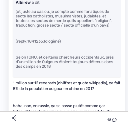
Albirew
a dit:
(et juste au cas ou, je compte comme fanatiques de
secte les catholistes, musulmanistes, judaistes, et
toutes ces sectes de merde qu’ils appellent “religion”,
traduction: grosse secte / secte officielle d’un pays)
(reply:1841235:Idiogène)
Selon l’ONU, et certains chercheurs occidentaux, près
d’un million de Ouïgours étaient toujours détenus dans
des camps en 2018
1 million sur 12 recensés (chiffres et quote wikipedia), ça fait
8% de la population ouigour en chine en 2017
haha, non, en russie, ça se passe plutôt comme ça:
https://blogbaladi.com/how-russia-responded-to-the-
kidnapping-of-four-soviet-diplomats-in-beirut-in-1985/
48