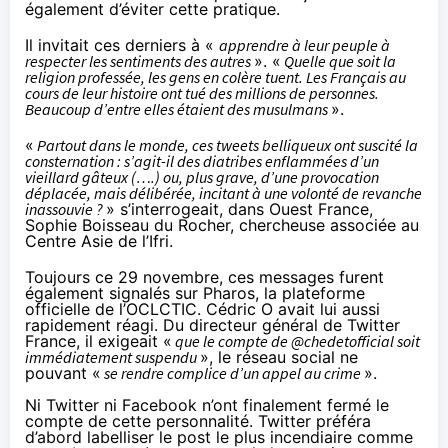
également d’éviter cette pratique.
Il invitait ces derniers à «
apprendre à leur peuple à
respecter les sentiments des autres
». «
Quelle que soit la
religion professée, les gens en colère tuent. Les Français au
cours de leur histoire ont tué des millions de personnes.
Beaucoup d’entre elles étaient des musulmans
».
«
Partout dans le monde, ces tweets belliqueux ont suscité la
consternation : s’agit-il des diatribes enflammées d’un
vieillard gâteux (….) ou, plus grave, d’une provocation
déplacée, mais délibérée, incitant à une volonté de revanche
inassouvie ?
» s’interrogeait, dans
Ouest France
,
Sophie Boisseau du Rocher, chercheuse associée au
Centre Asie de l’Ifri.
Toujours ce 29 novembre, ces messages furent
également signalés sur Pharos, la plateforme
officielle de l’OCLCTIC.
Cédric O
avait lui aussi
rapidement réagi. Du directeur général de Twitter
France, il exigeait «
que le compte de @chedetofficial soit
immédiatement suspendu
», le réseau social ne
pouvant «
se rendre complice d’un appel au crime
».
Ni
Twitter
ni
Facebook
n’ont finalement fermé le
compte de cette personnalité. Twitter préféra
d’abord
labelliser
le post le plus incendiaire comme