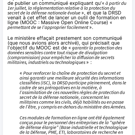
de publier un communiqué expliquant qu'«
à partir du
1er juillet, la réglementation relative à la protection du
secret de la défense nationale évolue
», et que la DRSD
venait à cet effet de lancer un outil de formation en
ligne (MOOC : Massive Open Online Course) «
permettant de se l’approprier facilement
».
Le ministère effaçait prestement son
communiqué
(que nous avions alors
archivé
), qui précisait que
l'objectif du MOOC est de «
garantir la protection des
données sensibles contre tout risque de divulgation
(compromission) pour empêcher la diffusion de secrets
militaires, industriels ou technologiques
» :
«
Pour renforcer la chaîne de protection du secret et
ainsi garantir une meilleure sécurité des informations
classifiées (ISC), la DRSD participe pleinement, dans le
cadre de ses prérogatives en la matière, à
l’assimilation de ces nouvelles règles de protection du
secret de la défense nationale, concernant les
militaires comme les civils, déjà habilités ou en passe
de l’être, y compris en dehors du ministère des Armées.
Ces modules de formation en ligne ont été également
conçus pour le personnel des entreprises de la "sphère
de défense élargie" (Base industrielle et technologique
de la Défense, PME, ETI, laboratoires de recherche en