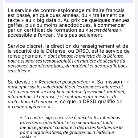
Le service de contre-espionnage militaire français
est passé, en quelques années, du « traitement de
texte » au « big data ». Au prix de quelques menues
gaffes, plus ou moins anecdotiques, à commencer
par un certificat de formation au «
secret défense
»
accessible à l’encan. Mais pas seulement.
Service discret
, la direction du renseignement et de
la sécurité de la Défense, ou
DRSD
, est le service de
renseignement «
dont dispose le ministre de la Défense
pour assumer ses responsabilités en matière de sécurité du
personnel, des informations, du matériel et des installations
sensibles
».
Sa
devise
: «
Renseigner pour protéger
». Sa
mission
: «
renseigner sur les vulnérabilités et les menaces internes et
externes pesant sur la sphère défense (personnel, matériel,
informations et emprises) et contribuer aux mesures de
protection et d’entrave
», ce que la DRSD qualifie de
«
contre-ingérence
» :
«
La contre-ingérence vise à déceler les intentions
adverses en identifiant et en neutralisant toute
menace pouvant conduire à des actes hostiles de la
part d’organisations, de groupes ou d’individus
isolés.
»