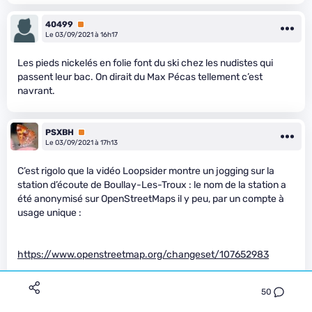
40499
Premium
Le 03/09/2021 à 16h17
Les pieds nickelés en folie font du ski chez les nudistes qui
passent leur bac. On dirait du Max Pécas tellement c’est
navrant.
PSXBH
Premium
Le 03/09/2021 à 17h13
C’est rigolo que la vidéo Loopsider montre un jogging sur la
station d’écoute de Boullay-Les-Troux : le nom de la station a
été anonymisé sur OpenStreetMaps il y peu, par un compte à
usage unique :
https://www.openstreetmap.org/changeset/107652983
50
Auparavant, et depuis une paire d’années (8 ans), le site était
bien nommé “station d’écoute de la DGSI”. Discrétion,