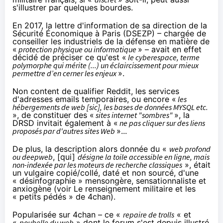
s'illustrer par quelques bourdes.
En 2017, la lettre d'information de sa direction de la
Sécurité Économique à Paris (DSEZP) – chargée de
conseiller les industriels de la défense en matière de
«
protection physique ou informatique
» – avait en effet
décidé de
préciser
ce qu'est «
le cyberespace, terme
polymorphe qui mérite (...) un éclaircissement pour mieux
permettre d’en cerner les enjeux
».
Non content de qualifier Reddit, les services
d'adresses emails temporaires, ou encore «
les
hébergements de web [sic], les bases de données MYSQL etc.
», de constituer des «
sites internet "sombres"
», la
DRSD invitait également à «
ne pas cliquer sur des liens
proposés par d'autres sites Web
»...
De plus, la description alors donnée du «
web profond
ou deepweb
, [qui]
désigne la toile accessible en ligne, mais
non-indexée par les moteurs de recherche classiques
», était
un vulgaire copié/collé, daté et non sourcé, d'une
«
désinfographie
» mensongère, sensationnaliste et
anxiogène (voir
Le renseignement militaire et les
« petits pédés » de 4chan
).
Popularisée sur 4chan – ce «
repaire de trolls
« et
«
poubelle du web
» dont le forum s'est depuis illustré