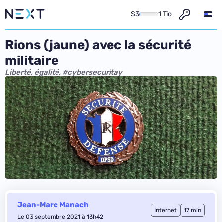
S3
1 Tio
Rions (jaune) avec la sécurité
militaire
Liberté, égalité, #cybersecuritay
Jean-Marc Manach
Internet
17 min
Le 03 septembre 2021 à 13h42