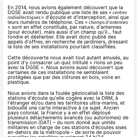
En 2014, nous avions également découvert que la
DGSE avait rendu publique une liste de ses «
centres
radioélectriques
» d'écoute et d'interception, ainsi que
leurs numéros de téléphone. Ces «
champs d'antennes
» sont en effet constitués, par nature, d'antennes
(pour écouter), mais aussi d'un champ qu'il... faut
tondre et désherber. Elle avait donc publié des
appels d'offres, en recherche de jardiniers, dressant
la liste de ses installations pourtant classifiées.
Cette découverte nous avait tout autant amusés, au
point d'y consacrer un quiz intitulé «
rions un peu
avec la DGSE
». Nous avions aussi découvert que
certaines de ces installations ne semblaient
protégées que par des clôtures en bois, voire en
plastique.
Nous avions dans la foulée géolocalisé la
liste des
stations d'écoute
qu'elle cogère avec la DRM, à
l'étranger et/ou dans les territoires ultra-marins, et
bidouillé une
carte interactive
à ce sujet. Ancien
pays colonial, la France y a en effet déployé
plusieurs détachements avancés (ou autonomes) de
transmission (
DAT
) – du nom donné aux unités
militaires en charge de ces stations d'écoutes sises
en-dehors de la métropole – de sorte de pouvoir