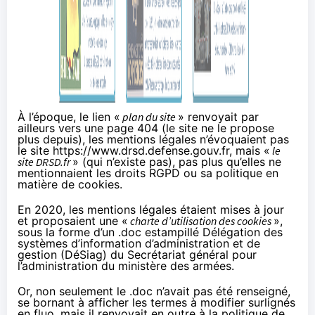
À l’époque, le lien «
plan du site
» renvoyait par
ailleurs vers une page 404 (le site ne le propose
plus depuis), les
mentions légales
n’évoquaient pas
le site https://www.drsd.defense.gouv.fr, mais «
le
site DRSD.fr
» (qui n’existe pas), pas plus qu’elles ne
mentionnaient les droits RGPD ou sa politique en
matière de cookies.
En 2020, les mentions légales étaient
mises à jour
et proposaient une «
charte d’utilisation des cookies
»,
sous la forme d’un
.doc
estampillé Délégation des
systèmes d’information d’administration et de
gestion (
DéSiag
) du Secrétariat général pour
l’administration du ministère des armées.
Or, non seulement le .doc n’avait pas été renseigné,
se bornant à afficher les termes à modifier surlignés
en fluo, mais il renvoyait en outre à la
politique
de