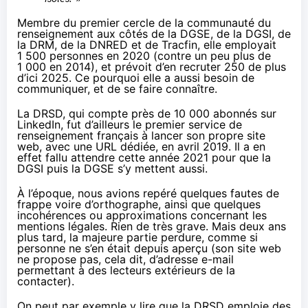
Membre du premier cercle de la communauté du
renseignement aux côtés de la DGSE, de la DGSI, de
la DRM, de la DNRED et de Tracfin, elle employait
1 500 personnes en 2020 (contre un peu plus de
1 000 en 2014), et
prévoit
d’en recruter 250 de plus
d’ici 2025. Ce pourquoi elle a aussi besoin de
communiquer, et de se faire connaître.
La DRSD, qui compte près de 10 000 abonnés
sur
LinkedIn
, fut d’ailleurs le premier service de
renseignement français à
lancer
son propre site
web, avec une URL dédiée, en
avril 2019
. Il a en
effet fallu attendre cette année 2021 pour que la
DGSI
puis la
DGSE
s’y mettent aussi.
À l’époque, nous avions repéré quelques fautes de
frappe voire d’orthographe, ainsi que quelques
incohérences ou approximations concernant les
mentions légales. Rien de très grave. Mais deux ans
plus tard, la majeure partie perdure, comme si
personne ne s’en était depuis aperçu (son site web
ne propose pas, cela dit, d’adresse e-mail
permettant à des lecteurs extérieurs de la
contacter).
On peut par exemple y lire que la DRSD
emploie
des