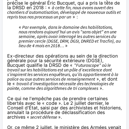
précise
le général Éric Bucquet, qui a pris la tête de
la DRSD en 2018 : «
à cette fin, nous avons ouvert des
chantiers d’automatisation, développé de nouveaux outils et
repris tous nos processus un par un
» :
«
Par exemple, dans le domaine des habilitations,
nous rendons aujourd’hui un avis "sans objet" en une
semaine, après avoir interrogé les autres services du
premier cercle (DGSE, DRM, DGSI, DNRED et Tracfin), au
lieu de 4 mois en 2018…
»
Ex-directeur des opérations au sein de la direction
générale pour la sécurité extérieure (DGSE),
Bucquet
qualifie
la DRSD de «
"Futuroscope" où le
travail sur les habilitations est un pôle d’excellence dont
s’inspirent les services enquêteurs, qu’ils appartiennent à la
police ou aux autres services de renseignement
», et dont
le «
travail d’investigation nécessite des technologies de
pointe, comme des algorithmes de tri complexes
».
Ce qui ne l'empêche pas de prendre certaines
libertés avec le « code ». Le 2 juillet dernier, le
Conseil d'État,
saisi
par des archivistes et historiens,
annulait
la procédure de déclassification des
archives «
secret défense
».
Or, ce même 2 juillet, le ministère des Armées venait