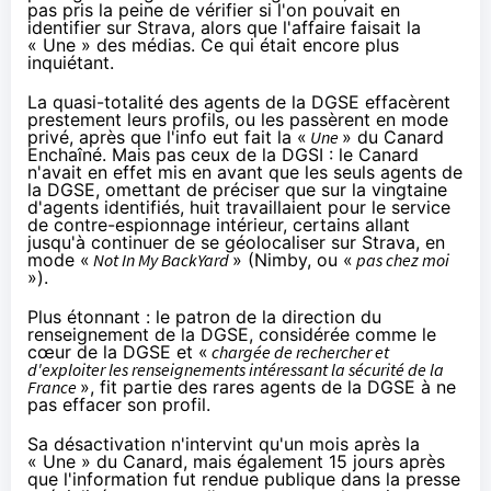
pas pris la peine de vérifier si l'on pouvait en
identifier sur Strava, alors que l'affaire faisait la
« Une » des médias. Ce qui était encore plus
inquiétant.
La quasi-totalité des agents de la DGSE effacèrent
prestement leurs profils, ou les passèrent en mode
privé, après que l'info eut fait la «
Une
» du Canard
Enchaîné. Mais pas ceux de la DGSI : le Canard
n'avait en effet mis en avant que les seuls agents de
la DGSE, omettant de préciser que sur la vingtaine
d'agents identifiés, huit travaillaient pour le service
de contre-espionnage intérieur, certains allant
jusqu'à continuer de se géolocaliser sur Strava, en
mode «
Not In My BackYard
» (
Nimby
, ou «
pas chez moi
»).
Plus étonnant : le patron de la direction du
renseignement de la DGSE, considérée comme le
cœur de la DGSE et «
chargée de rechercher et
d'exploiter les renseignements intéressant la sécurité de la
France
», fit partie des rares agents de la DGSE à ne
pas effacer son profil.
Sa désactivation n'intervint qu'un mois après la
« Une » du Canard, mais également 15 jours après
que l'information fut rendue publique dans la presse