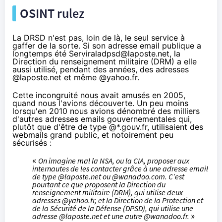
OSINT rulez
La DRSD n'est pas, loin de là, le seul service à
gaffer de la sorte. Si son adresse email publique a
longtemps été
Serviraladpsd@laposte.net
, la
Direction du renseignement militaire (DRM) a elle
aussi utilisé, pendant des années, des adresses
@laposte.net et même @yahoo.fr.
Cette incongruité nous avait amusés
en 2005
,
quand nous l'avions découverte. Un peu moins
lorsqu'
en 2010
nous avions dénombré des milliers
d'autres adresses emails gouvernementales qui,
plutôt que d'être de type @*.gouv.fr, utilisaient des
webmails grand public, et notoirement peu
sécurisés :
«
On imagine mal la NSA, ou la CIA, proposer aux
internautes de les contacter grâce à une adresse email
de type @laposte.net ou @wanadoo.com. C’est
pourtant ce que proposent la Direction du
renseignement militaire (DRM), qui utilise deux
adresses @yahoo.fr, et la Direction de la Protection et
de la Sécurité de la Défense (DPSD), qui utilise une
adresse @laposte.net et une autre @wanadoo.fr.
»