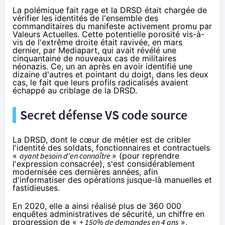
La polémique fait rage et la DRSD était
chargée
de
vérifier les identités de l'ensemble des
commanditaires du manifeste activement promu par
Valeurs Actuelles. Cette potentielle porosité vis-à-
vis de l'extrême droite était ravivée, en mars
dernier, par Mediapart, qui avait
révélé
une
cinquantaine de nouveaux cas de militaires
néonazis. Ce, un an après en avoir
identifié
une
dizaine d'autres et pointant du doigt, dans les deux
cas, le fait que leurs profils radicalisés avaient
échappé au criblage de la DRSD.
Secret défense VS code source
La DRSD, dont le cœur de métier est de cribler
l'identité des soldats, fonctionnaires et contractuels
«
ayant besoin d'en connaître
» (pour reprendre
l'expression consacrée), s'est considérablement
modernisée
ces dernières années, afin
d'informatiser des opérations jusque-là manuelles et
fastidieuses.
En 2020, elle a ainsi réalisé plus de 360 000
enquêtes administratives de sécurité, un chiffre en
progression de «
+ 150% de demandes en 4 ans
»,