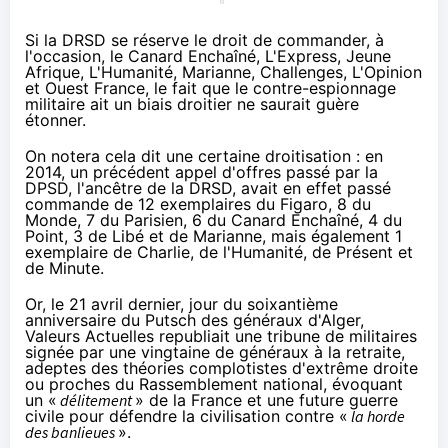
Si la DRSD se réserve le droit de commander, à
l'occasion, le Canard Enchaîné, L'Express, Jeune
Afrique, L'Humanité, Marianne, Challenges, L'Opinion
et Ouest France, le fait que le contre-espionnage
militaire ait un biais droitier ne saurait guère
étonner.
On notera cela dit une certaine droitisation :
en
2014
, un précédent appel d'offres passé par la
DPSD, l'ancêtre de la DRSD, avait en effet passé
commande de 12 exemplaires du Figaro, 8 du
Monde, 7 du Parisien, 6 du Canard Enchaîné, 4 du
Point, 3 de Libé et de Marianne, mais également 1
exemplaire de Charlie, de l'Humanité, de Présent et
de Minute.
Or, le 21 avril dernier, jour du soixantième
anniversaire du
Putsch des généraux d'Alger
,
Valeurs Actuelles republiait une
tribune de militaires
signée par une vingtaine de généraux à la retraite,
adeptes
des théories complotistes d'extrême droite
ou proches du Rassemblement national, évoquant
un «
délitement
» de la France et une future guerre
civile pour défendre la civilisation contre «
la horde
des banlieues
».