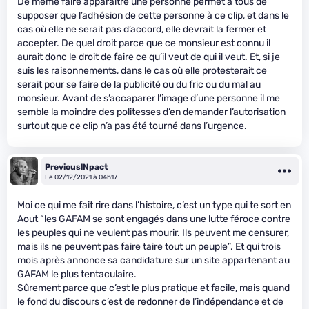
De même faire apparaître une personne permet à tous de
supposer que l’adhésion de cette personne à ce clip, et dans le
cas où elle ne serait pas d’accord, elle devrait la fermer et
accepter. De quel droit parce que ce monsieur est connu il
aurait donc le droit de faire ce qu’il veut de qui il veut. Et, si je
suis les raisonnements, dans le cas où elle protesterait ce
serait pour se faire de la publicité ou du fric ou du mal au
monsieur. Avant de s’accaparer l’image d’une personne il me
semble la moindre des politesses d’en demander l’autorisation
surtout que ce clip n’a pas été tourné dans l’urgence.
PreviouslNpact
Le 02/12/2021 à 04h17
Moi ce qui me fait rire dans l’histoire, c’est un type qui te sort en
Aout “les GAFAM se sont engagés dans une lutte féroce contre
les peuples qui ne veulent pas mourir. Ils peuvent me censurer,
mais ils ne peuvent pas faire taire tout un peuple”. Et qui trois
mois après annonce sa candidature sur un site appartenant au
GAFAM le plus tentaculaire.
Sûrement parce que c’est le plus pratique et facile, mais quand
le fond du discours c’est de redonner de l’indépendance et de