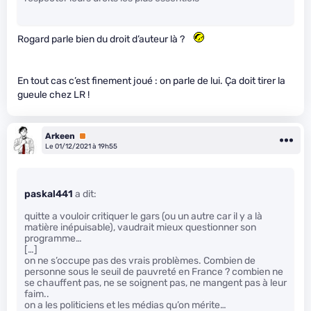
Rogard parle bien du droit d’auteur là ?
En tout cas c’est finement joué : on parle de lui. Ça doit tirer la
gueule chez LR !
Arkeen
Premium
Le 01/12/2021 à 19h55
paskal441
a dit:
quitte a vouloir critiquer le gars (ou un autre car il y a là
matière inépuisable), vaudrait mieux questionner son
programme…
[…]
on ne s’occupe pas des vrais problèmes. Combien de
personne sous le seuil de pauvreté en France ? combien ne
se chauffent pas, ne se soignent pas, ne mangent pas à leur
faim..
on a les politiciens et les médias qu’on mérite…