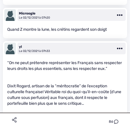
Microogle
Le 02/12/2021 à 07h20
Quand Z montre la lune, les crétins regardent son doigt
yl
Le 02/12/2021 à 07h33
“On ne peut prétendre représenter les Français sans respecter
leurs droits les plus essentiels, sans les respecter eux.”
Dixit Rogard, artisan de la “méritocratie” de l’exception
culturelle française! Véritable roi du quoi-qu’il-en-coûte (d’une
culture sous perfusion) aux français, dont il respecte le
portefeuille bien plus que le sens critique…
Le cas typique du générateur de vote coup de pied dans la
86
fourmilière, osant tout y compris se plaindre des