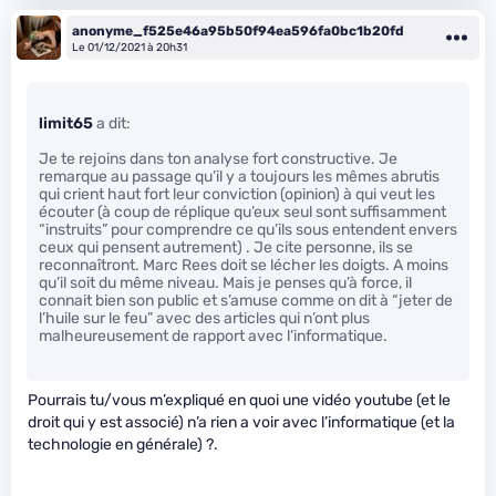
anonyme_f525e46a95b50f94ea596fa0bc1b20fd
Le 01/12/2021 à 20h31
limit65
a dit:
Je te rejoins dans ton analyse fort constructive. Je
remarque au passage qu’il y a toujours les mêmes abrutis
qui crient haut fort leur conviction (opinion) à qui veut les
écouter (à coup de réplique qu’eux seul sont suffisamment
“instruits” pour comprendre ce qu’ils sous entendent envers
ceux qui pensent autrement) . Je cite personne, ils se
reconnaîtront. Marc Rees doit se lécher les doigts. A moins
qu’il soit du même niveau. Mais je penses qu’à force, il
connait bien son public et s’amuse comme on dit à “jeter de
l’huile sur le feu” avec des articles qui n’ont plus
malheureusement de rapport avec l’informatique.
Pourrais tu/vous m’expliqué en quoi une vidéo youtube (et le
droit qui y est associé) n’a rien a voir avec l’informatique (et la
technologie en générale) ?.