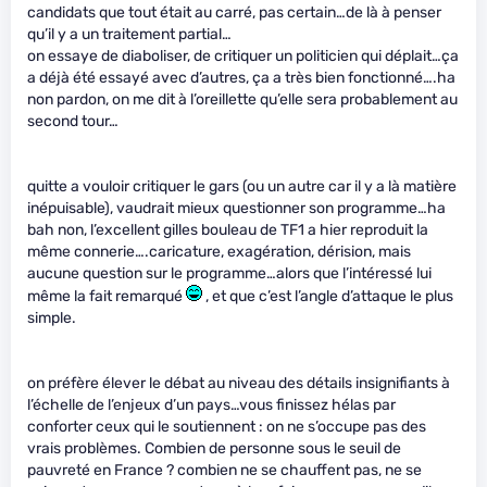
candidats que tout était au carré, pas certain…de là à penser
qu’il y a un traitement partial…
on essaye de diaboliser, de critiquer un politicien qui déplait…ça
a déjà été essayé avec d’autres, ça a très bien fonctionné….ha
non pardon, on me dit à l’oreillette qu’elle sera probablement au
second tour…
quitte a vouloir critiquer le gars (ou un autre car il y a là matière
inépuisable), vaudrait mieux questionner son programme…ha
bah non, l’excellent gilles bouleau de TF1 a hier reproduit la
même connerie….caricature, exagération, dérision, mais
aucune question sur le programme…alors que l’intéressé lui
même la fait remarqué
, et que c’est l’angle d’attaque le plus
simple.
on préfère élever le débat au niveau des détails insignifiants à
l’échelle de l’enjeux d’un pays…vous finissez hélas par
conforter ceux qui le soutiennent : on ne s’occupe pas des
vrais problèmes. Combien de personne sous le seuil de
pauvreté en France ? combien ne se chauffent pas, ne se