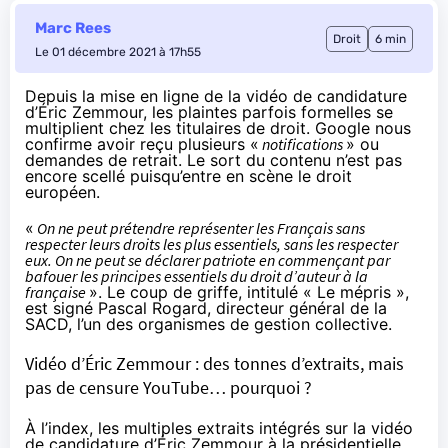
Marc Rees
Droit
6 min
Le 01 décembre 2021 à 17h55
Depuis la mise en ligne de la vidéo de candidature
d’Éric Zemmour, les plaintes parfois formelles se
multiplient chez les titulaires de droit. Google nous
confirme avoir reçu plusieurs «
notifications
» ou
demandes de retrait. Le sort du contenu n’est pas
encore scellé puisqu’entre en scène le droit
européen.
«
On ne peut prétendre représenter les Français sans
respecter leurs droits les plus essentiels, sans les respecter
eux. On ne peut se déclarer patriote en commençant par
bafouer les principes essentiels du droit d’auteur à la
française
». Le coup de griffe, intitulé «
Le mépris
»,
est signé Pascal Rogard, directeur général de la
SACD, l’un des organismes de gestion collective.
Vidéo d’Éric Zemmour : des tonnes d’extraits, mais
pas de censure YouTube… pourquoi ?
À l’index, les multiples extraits intégrés sur la vidéo
de candidature d’Éric Zemmour à la présidentielle.