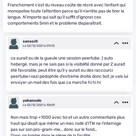
Franchement c’est du niveau coûte de récré avec l’enfant qui
monopolise toute l’attention parce qu’il n’arrête pas de tirer la
langue. N’importe qui sait qu’il suffit d’ignorer ces
comportements 5min et le problème disparaîtrait.
sanscrit
Le 02/12/2021 à 07h13
ca aurait eu de la gueule une session peertube :) auto
hebergé, mais je ne sais pas si la visibilité donné par Z aurait
été favorable, peut être qu’il y aurait eu des raccourci
peertube=nazi pedophile d’extreme droite donc bof, je vais lui
envoyer un mail des fois que ca marche hi hi hi
yohansolo
Le 02/12/2021 à 10h09
Non mais trop +1000 avec toi et un autre commentaire plus
haut qui disait que même un mec rodé d’ITW ne l’interroge
pas sur son pro-gram-me… donc sur le fond…
Donc on tombe dans le piège de la facilité.