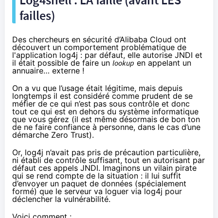
failles)
Des chercheurs en sécurité d’
Alibaba Cloud
ont
découvert un comportement problématique de
l'application log4j : par défaut, elle autorise JNDI et
il était possible de faire un
lookup
en appelant un
annuaire… externe !
On a vu que l’usage était légitime, mais depuis
longtemps il est considéré comme prudent de se
méfier de ce qui n’est pas sous contrôle et donc
tout ce qui est en dehors du système informatique
que vous gérez (il est même désormais de bon ton
de ne faire confiance à personne, dans le cas d’une
démarche
Zero Trust
).
Or, log4j n’avait pas pris de précaution particulière,
ni établi de contrôle suffisant, tout en autorisant par
défaut ces appels JNDI. Imaginons un vilain pirate
qui se rend compte de la situation : il lui suffit
d’envoyer un paquet de données (spécialement
formé) que le serveur va loguer via log4j pour
déclencher la vulnérabilité.
Voici comment :