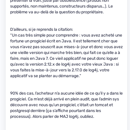
présenter la vuln, juste par obsolescence (produit non
supportés, non maintenus, constructeurs disparus…). Le
problème va au-delà de la question du propriétaire.
D’ailleurs, si je reprends la citation:
“Un cas très simple pour comprendre : vous avez acheté une
fortune un progiciel écrit en Java. Il est tellement cher que
vous n’avez pas souscrit aux mises-à-jour et donc vous avez
une vieille version qui marche très bien, qui fait ce qu’elle a à
faire, mais en Java 7. Ce vieil applicatif ne peut donc loguer
qu’avec la version 2.12.x de log4j avec votre vieux Java : si
vous faites la mise-à-jour vers la 2.17.0 de log4j, votre
applicatif va se planter au démarrage.”
90% des cas, l’acheteur n’a aucune idée de ce qu’il y a dans le
progiciel. Ca m’est déjà arrivé en plein audit, que l’admin sys
découvre avec nous qu’un progiciel, c’était un tomcat et
postgresql derrière (ça s’affiche pourtant dans les
processus). Alors parler de MAJ log4j, oubliez.