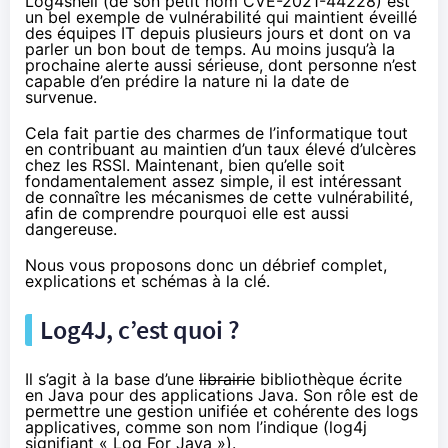
Log4shell (de son petit nom
CVE-2021-44228
) est
un bel exemple de vulnérabilité qui maintient éveillé
des équipes IT
depuis plusieurs jours
et dont on va
parler un bon bout de temps. Au moins jusqu’à la
prochaine alerte aussi sérieuse, dont personne n’est
capable d’en prédire la nature ni la date de
survenue.
Cela fait partie des charmes de l’informatique tout
en contribuant au maintien d’un taux élevé d’ulcères
chez les
RSSI
. Maintenant, bien qu’elle soit
fondamentalement assez simple, il est intéressant
de connaître les mécanismes de cette vulnérabilité,
afin de comprendre pourquoi elle est aussi
dangereuse.
Nous vous proposons donc un débrief complet,
explications et schémas à la clé.
Log4J, c’est quoi ?
Il s’agit à la base d’une
librairie
bibliothèque écrite
en Java pour des applications Java. Son rôle est de
permettre une gestion unifiée et cohérente des logs
applicatives, comme son nom l’indique (log4j
signifiant « Log For Java »).