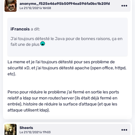
anonyme_f525e46a95b50f94ea596fa0bc1b20fd
Le 21/12/2021 à 16h58
iFrancois
a dit:
J’ai toujours détesté le Java pour de bonnes raisons, ça en
fait une de plus
La meme et je l’ai toujours détesté pour ses problème de
sécurité xD, et j’ai toujours détesté apache (open office, httpd,
etc).
Perso pour réduire le problème j’ai fermé en sortie les ports
relatif a ldap sur mon router/server (ils était déjà fermé en
entrée), histoire de réduire la surface d’attaque (et que les
attaque utilisent ldap).
Sheeris
Le 21/12/2021 à 17h03