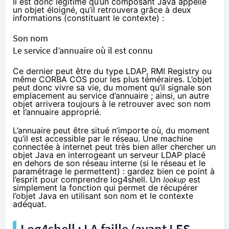
Il est donc légitime qu’un composant Java appelle
un objet éloigné, qu’il retrouvera grâce à deux
informations (constituant le contexte) :
Son nom
Le service d’annuaire où il est connu
Ce dernier peut être du type
LDAP
,
RMI Registry
ou
même
CORBA COS
pour les plus téméraires. L’objet
peut donc vivre sa vie, du moment qu’il signale son
emplacement au service d’annuaire ; ainsi, un autre
objet arrivera toujours à le retrouver avec son nom
et l’annuaire approprié.
L’annuaire peut être situé n’importe où, du moment
qu’il est accessible par le réseau. Une machine
connectée à internet peut très bien aller chercher un
objet Java en interrogeant un serveur LDAP placé
en dehors de son réseau interne (si le réseau et le
paramétrage le permettent) : gardez bien ce point à
l’esprit pour comprendre log4shell. Un
lookup
est
simplement la fonction qui permet de récupérer
l’objet Java en utilisant son nom et le contexte
adéquat.
Log4shell : LA faille (avant LES