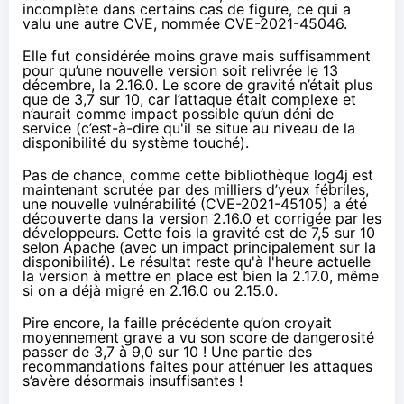
incomplète dans certains cas de figure, ce qui a
valu une autre CVE, nommée
CVE-2021-45046
.
Elle fut considérée moins grave mais suffisamment
pour qu’une nouvelle version soit relivrée le 13
décembre, la 2.16.0. Le score de gravité n’était plus
que de 3,7 sur 10, car l’attaque était complexe et
n’aurait comme impact possible qu’un déni de
service (c’est-à-dire qu'il se situe au niveau de la
disponibilité du système touché).
Pas de chance, comme cette bibliothèque log4j est
maintenant scrutée par des milliers d’yeux fébriles,
une nouvelle vulnérabilité (
CVE-2021-45105
) a été
découverte dans la version 2.16.0 et corrigée par
les
développeurs
. Cette fois la gravité est de 7,5 sur 10
selon
Apache
(avec un impact principalement sur la
disponibilité). Le résultat reste qu'à l'heure actuelle
la version à mettre en place est bien la 2.17.0, même
si on a déjà migré en 2.16.0 ou 2.15.0.
Pire encore, la faille précédente qu’on croyait
moyennement grave a vu son score de dangerosité
passer de 3,7 à 9,0 sur 10 ! Une partie des
recommandations faites pour atténuer les attaques
s’avère désormais
insuffisantes
!