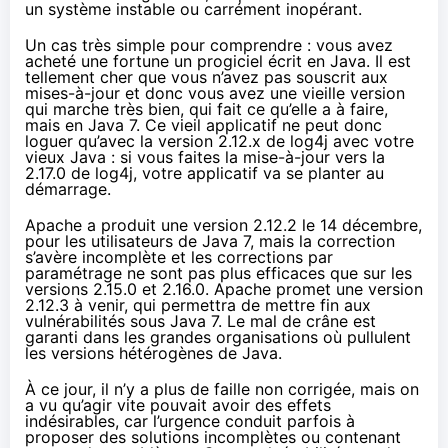
un système instable ou carrément inopérant.
Un cas très simple pour comprendre : vous avez
acheté une fortune un progiciel écrit en Java. Il est
tellement cher que vous n’avez pas souscrit aux
mises-à-jour et donc vous avez une vieille version
qui marche très bien, qui fait ce qu’elle a à faire,
mais en Java 7. Ce vieil applicatif ne peut donc
loguer qu’avec la version 2.12.x de log4j avec votre
vieux Java : si vous faites la mise-à-jour vers la
2.17.0 de log4j, votre applicatif va se planter au
démarrage.
Apache a produit une version 2.12.2 le 14 décembre,
pour les utilisateurs de Java 7, mais la correction
s’avère incomplète et les corrections par
paramétrage ne sont pas plus efficaces que sur les
versions 2.15.0 et 2.16.0. Apache promet une version
2.12.3 à venir, qui permettra de mettre fin aux
vulnérabilités sous Java 7. Le mal de crâne est
garanti dans les grandes organisations où pullulent
les versions hétérogènes de Java.
À ce jour, il n’y a plus de faille non corrigée, mais on
a vu qu’agir vite pouvait avoir des effets
indésirables, car l’urgence conduit parfois à
proposer des solutions incomplètes ou contenant