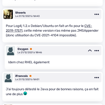
Sheeris
Le 21/12/2021 à 16h43
Pour Log4j 1.2.x Debian/Ubuntu on fait un fix pour le
CVE-
2019-17571
, cette même version n’as même pas JMSAppender
(donc utilisation du CVE-2021-4104 impossible).
Oxygen
Premium
Le 21/12/2021 à 18h46
Idem chez RHEL également
iFrancois
Premium
Le 21/12/2021 à 16h51
J’ai toujours détesté le Java pour de bonnes raisons, ça en fait
une de plus