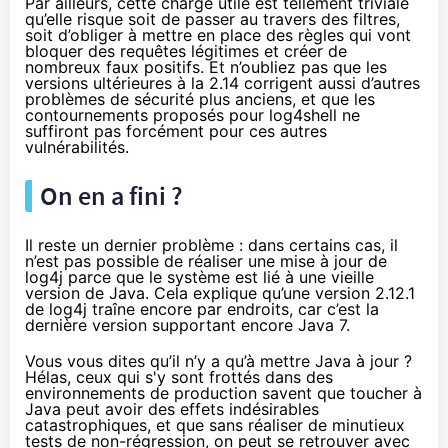
Par ailleurs, cette charge utile est tellement triviale
qu’elle risque soit de passer au travers des filtres,
soit d’obliger à mettre en place des règles qui vont
bloquer des requêtes légitimes et créer de
nombreux faux positifs. Et n’oubliez pas que les
versions ultérieures à la 2.14 corrigent aussi d’autres
problèmes de sécurité plus anciens, et que les
contournements proposés pour log4shell ne
suffiront pas forcément pour ces autres
vulnérabilités.
On en a fini ?
Il reste un dernier problème : dans certains cas, il
n’est pas possible de réaliser une mise à jour de
log4j parce que le système est lié à une vieille
version de Java. Cela explique qu’une version 2.12.1
de log4j traîne encore par endroits, car c’est la
dernière version supportant encore Java 7.
Vous vous dites qu’il n’y a qu’à mettre Java à jour ?
Hélas, ceux qui s'y sont frottés dans des
environnements de production savent que toucher à
Java peut avoir des effets indésirables
catastrophiques, et que sans réaliser de minutieux
tests de non-régression, on peut se retrouver avec