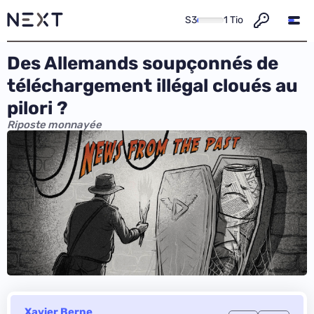
S3
1 Tio
Des Allemands soupçonnés de
téléchargement illégal cloués au
pilori ?
Riposte monnayée
Xavier Berne