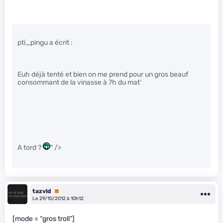
pti_pingu a écrit :
Euh déjà tenté et bien on me prend pour un gros beauf
consommant de la vinasse à 7h du mat’
A tord ?
" />
tazvld
Premium
Le 29/10/2012 à 10h12
[mode = “gros troll”]