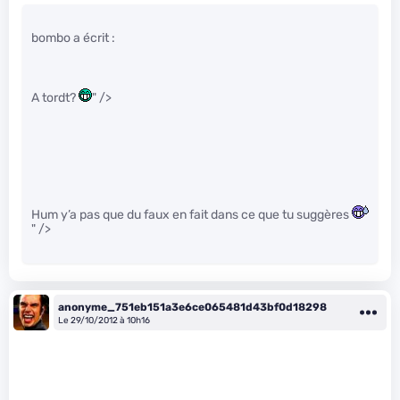
bombo a écrit :
A tordt?
" />
Hum y’a pas que du faux en fait dans ce que tu suggères
" />
anonyme_751eb151a3e6ce065481d43bf0d18298
Le 29/10/2012 à 10h16