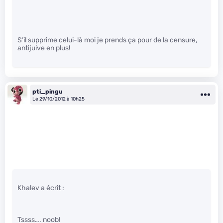
S’il supprime celui-là moi je prends ça pour de la censure,
antijuive en plus!
pti_pingu
Le 29/10/2012 à 10h25
Khalev a écrit :
Tssss…. noob!