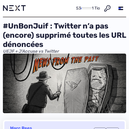
S3
1 Tio
#UnBonJuif : Twitter n’a pas
(encore) supprimé toutes les URL
dénoncées
UEJF + J'Accuse vs Twitter
Marc Rees