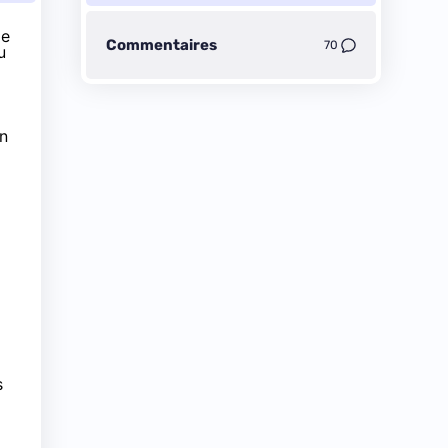
le
Commentaires
70
u
un
s