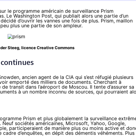
s sur le programme américain de surveillance Prism
 Le Washington Post, qui publiait alors une partie d’un
décidé d’ouvrir les vannes
une fois de plus
. Prism, maillon
un peu plus une partie de son ampleur.
 der Steeg
, licence Creative Commons
s continues
Snowden
, ancien agent de la CIA qui s’est réfugié plusieurs
oir emporté des milliers de documents. Cherchant à
e de transit dans l’aéroport de Moscou. Il tente d’assurer sa
ocuments à un
nombre inconnu de sources
, qui pourraient al
rogramme Prism et plus globalement la surveillance extrêm
).
Neuf sociétés américaines
, Microsoft, Yahoo, Google,
le, participeraient de manière plus ou moins active et don
e cadre d’enquêtes, en dépit des démentis véhéments. Plus