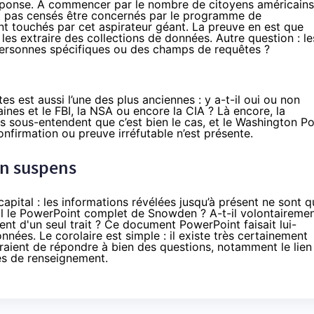
éponse. À commencer par le nombre de citoyens américains
sont pas censés être concernés par le programme de
ont touchés par cet aspirateur géant. La preuve en est que
es extraire des collections de données. Autre question : le
 personnes spécifiques ou des champs de requêtes ?
es est aussi l’une des plus anciennes : y a-t-il oui ou non
nes et le FBI, la NSA ou encore la CIA ? Là encore, la
es sous-entendent que c’est bien le cas, et le Washington Po
firmation ou preuve irréfutable n’est présente.
en suspens
apital : les informations révélées jusqu’à présent ne sont q
l le PowerPoint complet de Snowden ? A-t-il volontaireme
ment d'un seul trait ? Ce document PowerPoint faisait lui-
nnées. Le corolaire est simple : il existe très certainement
aient de répondre à bien des questions, notamment le lien
ces de renseignement.