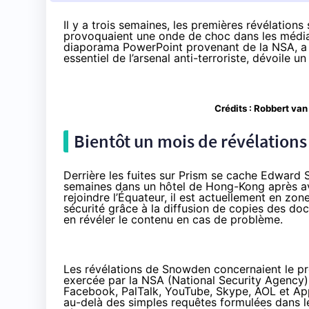
Il y a trois semaines, les premières révélation
provoquaient une onde de choc dans les médias.
diaporama PowerPoint provenant de la NSA, a 
essentiel de l’arsenal anti-terroriste, dévoile 
Crédits :
Robbert van
Bientôt un mois de révélation
Derrière
les fuites sur Prism
se cache
Edward 
semaines dans un hôtel de Hong-Kong après av
rejoindre l’Équateur
, il est actuellement en zon
sécurité grâce à la diffusion de copies des d
en révéler le contenu en cas de problème.
Les révélations de Snowden concernaient le p
exercée par la NSA (National Security Agency
Facebook, PalTalk, YouTube, Skype, AOL et App
au-delà des simples requêtes formulées dans l