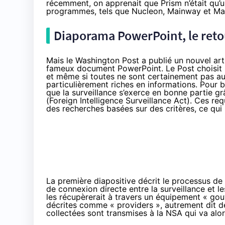
récemment, on apprenait que Prism n’était qu’u
programmes, tels que Nucleon, Mainway et Marin
Diaporama PowerPoint, le ret
Mais le Washington Post a publié
un nouvel art
fameux document PowerPoint. Le Post choisit 
et même si toutes ne sont certainement pas aus
particulièrement riches en informations. Pour 
que la surveillance s’exerce en bonne partie gr
(Foreign Intelligence Surveillance Act). Ces r
des recherches basées sur des critères, ce qui 
La première diapositive décrit le processus de 
de connexion directe entre la surveillance et l
les récupèrerait à travers un équipement « gouv
décrites comme « providers », autrement dit de
collectées sont transmises à la NSA qui va alo