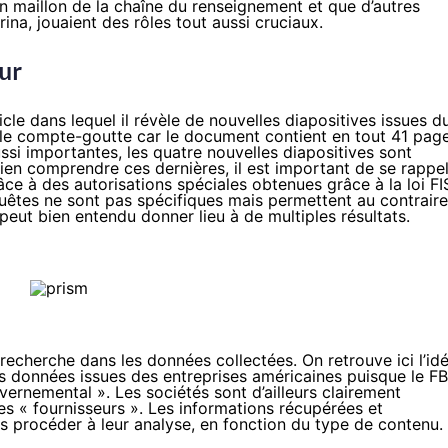
n maillon de la chaîne du renseignement et que d’autres
a, jouaient des rôles tout aussi cruciaux.
our
icle
dans lequel il révèle de nouvelles diapositives issues d
le compte-goutte car le document contient en tout 41 page
si importantes, les quatre nouvelles diapositives sont
bien comprendre ces dernières, il est important de se rappe
âce à des autorisations spéciales obtenues grâce à la loi F
equêtes ne sont pas spécifiques mais permettent au contraire
peut bien entendu donner lieu à de multiples résultats.
recherche dans les données collectées. On retrouve ici l’id
es données issues des entreprises américaines puisque le FB
ernemental ». Les sociétés sont d’ailleurs clairement
s « fournisseurs ». Les informations récupérées et
rs procéder à leur analyse, en fonction du type de contenu.