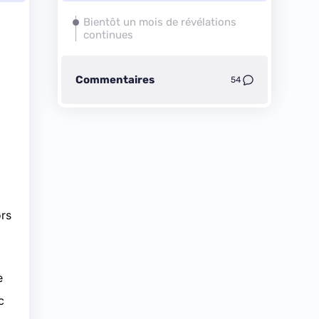
Bientôt un mois de révélations
continues
Commentaires
54
ors
e
c