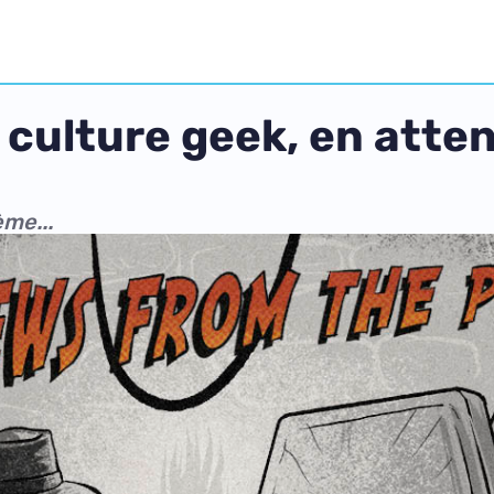
a culture geek, en atte
ème...