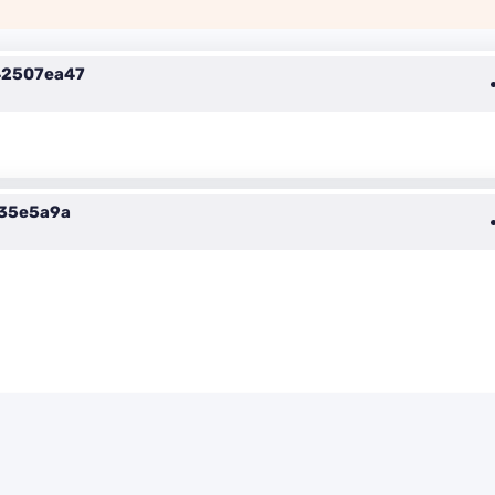
42507ea47
35e5a9a