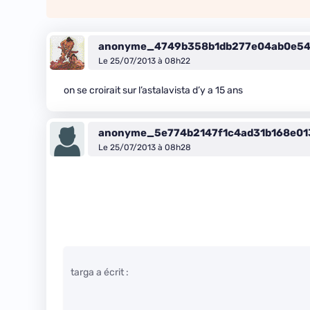
anonyme_4749b358b1db277e04ab0e5
Le 25/07/2013 à 08h22
on se croirait sur l’astalavista d’y a 15 ans
anonyme_5e774b2147f1c4ad31b168e01
Le 25/07/2013 à 08h28
targa a écrit :