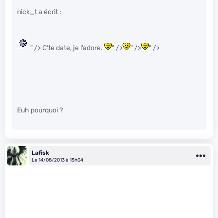
nick_t a écrit :
" /> C’te date, je l’adore.
" />
" />
" />
Euh pourquoi ?
Lafisk
Le 14/08/2013 à 15h04