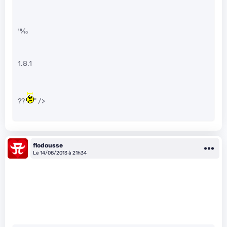
18
⁄
10
1.8.1
??
" />
flodousse
Le 14/08/2013 à 21h34