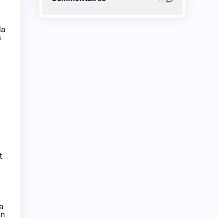
la
s
t
a
En