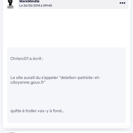
WereWindle
Le 26/02/2014 à 09h40
Chrisrc01 a écrit :
Le site aurait du s’appeler “delation-patriote-et-
citoyenne.gouv.fr”
quitte à troller vas-y à fond…