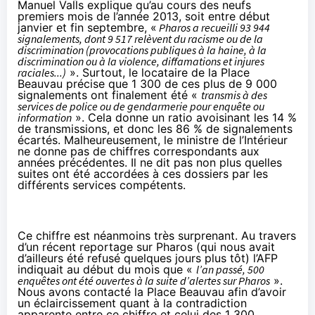
Manuel Valls explique qu’au cours des neufs
premiers mois de l’année 2013, soit entre début
janvier et fin septembre, «
Pharos
a recueilli 93 944
signalements, dont 9 517 relèvent du racisme ou de la
discrimination (provocations publiques à la haine, à la
discrimination ou à la violence, diffamations et injures
raciales...)
». Surtout, le locataire de la Place
Beauvau précise que 1 300 de ces plus de 9 000
signalements ont finalement été «
transmis à des
services de police ou de gendarmerie pour enquête ou
information
». Cela donne un ratio avoisinant les 14 %
de transmissions, et donc les 86 % de signalements
écartés. Malheureusement, le ministre de l’Intérieur
ne donne pas de chiffres correspondants aux
années précédentes. Il ne dit pas non plus quelles
suites ont été accordées à ces dossiers par les
différents services compétents.
Ce chiffre est néanmoins très surprenant. Au travers
d’un récent reportage sur
Pharos
(qui nous avait
d’ailleurs été refusé quelques jours plus tôt) l’
AFP
indiquait au début du mois que «
l’an passé, 500
enquêtes ont été ouvertes à la suite d’alertes sur
Pharos
».
Nous avons contacté la Place Beauvau afin d’avoir
un éclaircissement quant à la contradiction
apparente entre ce chiffre et celui des 1 300