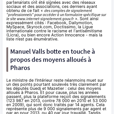
partenariats ont été signées avec des réseaux
sociaux et des associations, ces derniers ayant
obtenu de ce fait «
des comptes de signalement
"professionnels" pour accéder à un formulaire spécifique sur
le site www.internet-signalement.gouv.fr
». Sont ainsi
expressément cités : Facebook, Dailymotion,
MySpace, Skyrock.com, Doctissimo, la Ligue
internationale contre le racisme et l'antisémitisme
(Licra), ou bien encore Action Innocence - mais la
liste n’est pas énumérative.
Manuel Valls botte en touche à
propos des moyens alloués à
Pharos
Le ministre de l’Intérieur reste néanmoins muet sur
un des points pourtant soulevés très clairement par
les députés Guedj et Mazetier : celui des moyens
alloués à
Pharos
. Et pour cause, plus les années
passent, plus la plateforme reçoit des signalements
(123 987 en 2013, contre 78 000 en 2010 et 53 000
en 2009), qui sont donc traités par 14 agents. Cela
représente plus de 9 000 signalements par agent et
par an pour 2013, ou 40 par jour travaillé. Tandis