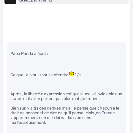
Le 26/02/2014 à 09h42
Papa Panda a écrit :
Ce que j’ai voulu sous entendre
" /> .
Après , la liberté d’expression est quasi une loi inviolable aux
states et ils s’en portent pas plus mal , je trouve.
Bien sûr, y a tjs des dérives mais ,je pense que chacun a le
droit de penser et de dire ce qu’il pense. Mais ,en France
,apparemment non et la loi va dans ce sens
malheureusement.