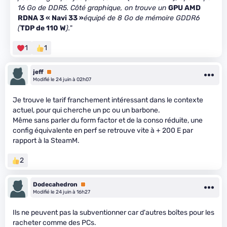
16 Go de DDR5. Côté graphique, on trouve un
GPU AMD
RDNA 3 « Navi 33 »
équipé de 8 Go de mémoire GDDR6
(
TDP de 110 W
).
"
1
1
jeff
Premium
Modifié le 24 juin à 02h07
Je trouve le tarif franchement intéressant dans le contexte
actuel, pour qui cherche un pc ou un barbone.
Même sans parler du form factor et de la conso réduite, une
config équivalente en perf se retrouve vite à + 200 E par
rapport à la SteamM.
2
Dodecahedron
Premium
Modifié le 24 juin à 16h27
Ils ne peuvent pas la subventionner car d'autres boîtes pour les
racheter comme des PCs.