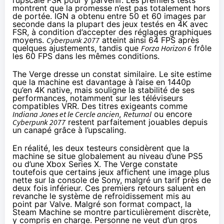
l’upscale FSR pour y parvenir. Les premiers tests
montrent que la promesse n’est pas totalement hors
de portée.
IGN
a obtenu entre 50 et 60 images par
seconde dans la plupart des jeux testés en 4K avec
FSR, à condition d’accepter des réglages graphiques
moyens.
Cyberpunk 2077
atteint ainsi 64 FPS après
quelques ajustements, tandis que
Forza Horizon 6
frôle
les 60 FPS dans les mêmes conditions.
The Verge
dresse un constat similaire. Le site estime
que la machine est davantage à l’aise en 1440p
qu’en 4K native, mais souligne la stabilité de ses
performances, notamment sur les téléviseurs
compatibles VRR. Des titres exigeants comme
Indiana Jones et le Cercle ancien
,
Returnal
ou encore
Cyberpunk 2077
restent parfaitement jouables depuis
un canapé grâce à l’upscaling.
En réalité, les deux testeurs considèrent que la
machine se situe globalement au niveau d’une PS5
ou d’une Xbox Series X. The Verge constate
toutefois que certains jeux affichent une image plus
nette sur la console de Sony, malgré un tarif près de
deux fois inférieur. Ces premiers retours saluent en
revanche le système de refroidissement mis au
point par Valve. Malgré son format compact, la
Steam Machine se montre particulièrement discrète,
y compris en charge. Personne ne veut d’un gros