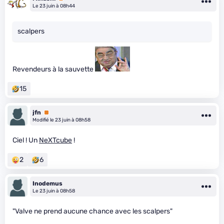
Le 23 juin à 08h44
scalpers
Revendeurs à la sauvette
15
jfn
Premium
Modifié le 23 juin à 08h58
Ciel ! Un
NeXTcube
!
2
6
Inodemus
Le 23 juin à 08h58
"Valve ne prend aucune chance avec les scalpers"