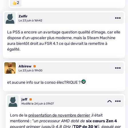
2
Zelfir
Le 23 juin à 16h42
La PS5 a encore un avantage question qualité d'image, car elle
dispose d'un upscaler plus moderne, mais la Steam Machine
aura bientôt droit au FSR 4.1 ce qui devrait la remettre à
égalité.
Albirew
Premium
Le 23 juin à 19h00
et aucune info sur la conso élecTRIQUE ?
jeff
Premium
Modifié le 24 juin à 01h07
Lors de la
présentation de novembre dernier
,il était
mentionné : "
un processeur AMD doté de
six cœurs Zen 4
pouvant grimper jusqu’à 4,8 GHz (
TDP de 30 W
), épaulé par