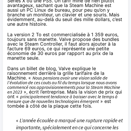
Series X ou une PS5. Un tarif mine de rien plutôt
avantageux, sachant que la Steam Machine est
aussi un PC Linux de bureau, pour peu qu’on y
branche un moniteur, un clavier et une souris. Mais
évidemment, au-delà du seuil des mille dollars, c’est
une autre histoire.
La version 2 To est commercialisée à 1 359 euros,
toujours sans manette. Valve propose des bundles
avec le
Steam Controller
, il faut alors ajouter à la
facture 69 euros, ce qui représente une petite
économie de 30 euros par rapport au prix de la
manette seule.
Dans un billet de blog, Valve
explique
le
raisonnement derrière la grille tarifaire de la
Machine. «
Nous pensions avoir une vision solide de
l’évolution de ces couts au fil du temps lorsque nous avons
commencé nos approvisionnements pour la Steam Machine
en 2023
», écrit l’entreprise. Mais la vision de prix qui
ont «
principalement tendance à baisser avec le temps à
mesure que de nouvelles technologies émergent
» est
tombée à côté de la plaque cette fois.
«
L’année écoulée a marqué une rupture rapide et
importante, spécialement en ce qui concerne les