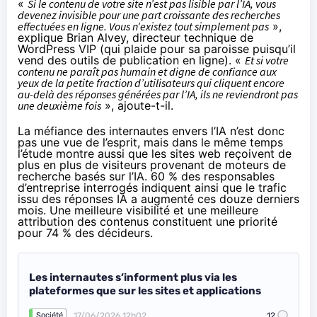
«
Si le contenu de votre site n’est pas lisible par l’IA, vous
devenez invisible pour une part croissante des recherches
effectuées en ligne. Vous n’existez tout simplement pas
»,
explique Brian Alvey, directeur technique de
WordPress VIP (qui plaide pour sa paroisse puisqu’il
vend des outils de publication en ligne). «
Et si votre
contenu ne paraît pas humain et digne de confiance aux
yeux de la petite fraction d’utilisateurs qui cliquent encore
au-delà des réponses générées par l’IA, ils ne reviendront pas
une deuxième fois
», ajoute-t-il.
La méfiance des internautes envers l’IA n’est donc
pas une vue de l’esprit, mais dans le même temps
l’étude montre aussi que les sites web reçoivent de
plus en plus de visiteurs provenant de moteurs de
recherche basés sur l’IA. 60 % des responsables
d’entreprise interrogés indiquent ainsi que le trafic
issu des réponses IA a augmenté ces douze derniers
mois. Une meilleure visibilité et une meilleure
attribution des contenus constituent une priorité
pour 74 % des décideurs.
Les internautes s’informent plus via les
plateformes que sur les sites et applications
17/06/2026 12h02
12
Société