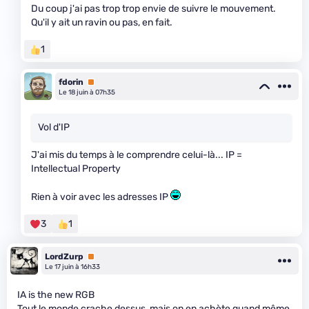
Du coup j'ai pas trop trop envie de suivre le mouvement.
Qu'il y ait un ravin ou pas, en fait.
1
fdorin
Premium
Le 18 juin à 07h35
Vol d'IP
J'ai mis du temps à le comprendre celui-là... IP =
Intellectual Property
Rien à voir avec les adresses IP
3
1
LordZurp
Premium
Le 17 juin à 16h33
IA is the new RGB
Tout le monde crache dessus, mais on en achète quand même