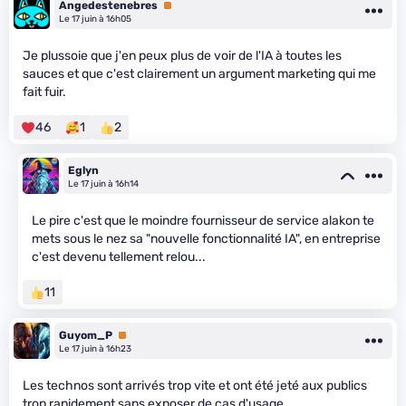
Angedestenebres
Premium
Le 17 juin à 16h05
Je plussoie que j'en peux plus de voir de l'IA à toutes les
sauces et que c'est clairement un argument marketing qui me
fait fuir.
46
1
2
Eglyn
Le 17 juin à 16h14
Le pire c'est que le moindre fournisseur de service alakon te
mets sous le nez sa "nouvelle fonctionnalité IA", en entreprise
c'est devenu tellement relou...
11
Guyom_P
Premium
Le 17 juin à 16h23
Les technos sont arrivés trop vite et ont été jeté aux publics
trop rapidement sans exposer de cas d'usage.