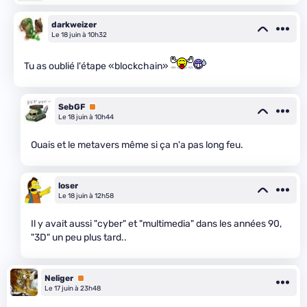
darkweizer
Le 18 juin à 10h32
Tu as oublié l'étape «blockchain»
SebGF
Premium
Le 18 juin à 10h44
Ouais et le metavers même si ça n'a pas long feu.
loser
Le 18 juin à 12h58
Il y avait aussi "cyber" et "multimedia" dans les années 90,
"3D" un peu plus tard..
Neliger
Premium
Le 17 juin à 23h48