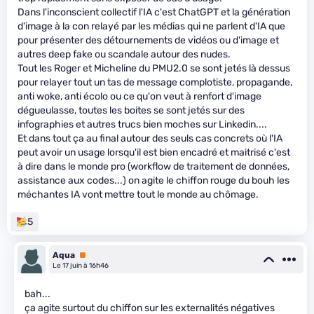
Dans l'inconscient collectif l'IA c'est ChatGPT et la génération
d'image à la con relayé par les médias qui ne parlent d'IA que
pour présenter des détournements de vidéos ou d'image et
autres deep fake ou scandale autour des nudes.
Tout les Roger et Micheline du PMU2.0 se sont jetés là dessus
pour relayer tout un tas de message complotiste, propagande,
anti woke, anti écolo ou ce qu'on veut à renfort d'image
dégueulasse, toutes les boites se sont jetés sur des
infographies et autres trucs bien moches sur Linkedin....
Et dans tout ça au final autour des seuls cas concrets où l'IA
peut avoir un usage lorsqu'il est bien encadré et maitrisé c'est
à dire dans le monde pro (workflow de traitement de données,
assistance aux codes...) on agite le chiffon rouge du bouh les
méchantes IA vont mettre tout le monde au chômage.
5
Aqua
Premium
Le 17 juin à 16h46
bah...
ça agite surtout du chiffon sur les externalités négatives