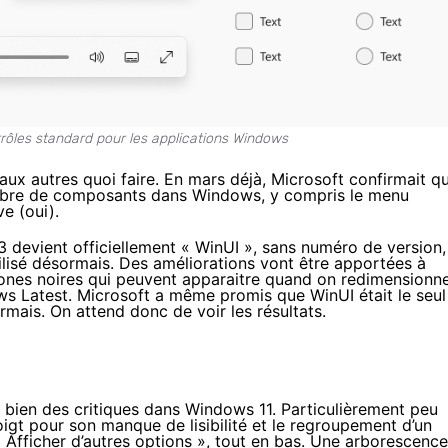
trôles standard pour les applications Windows
re aux autres quoi faire. En mars déjà, Microsoft confirmait q
nombre de composants dans Windows, y compris le menu
e (oui).
devient officiellement « WinUI », sans numéro de version,
lisé désormais. Des améliorations vont être apportées à
ones noires qui peuvent apparaitre quand on redimensionn
s Latest
. Microsoft a même promis que WinUI était le seul
ormais. On attend donc de voir les résultats.
 bien des critiques dans Windows 11. Particulièrement peu
doigt pour son manque de lisibilité et le regroupement d’un
Afficher d’autres options », tout en bas. Une arborescence