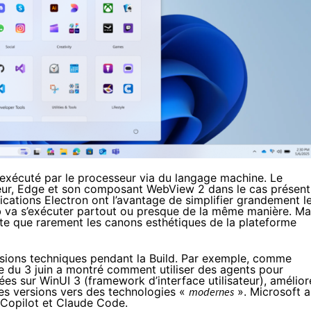
 exécuté par le processeur via du langage machine. Le
ateur, Edge et son composant WebView 2 dans le cas présent
cations Electron ont l’avantage de simplifier grandement l
va s’exécuter partout ou presque de la même manière. Ma
pecte que rarement les canons esthétiques de la plateforme
 sessions techniques pendant la Build. Par exemple, comme
e du 3 juin
a montré comment utiliser des agents pour
sées sur
WinUI 3
(framework d’interface utilisateur), amélior
nes versions vers des technologies «
modernes
». Microsoft a
Copilot et Claude Code.