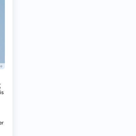
.
e
is
er