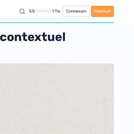
S3
1 Tio
Connexion
Premium
 contextuel