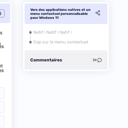
Vers des applications natives et un
menu contextuel personnalisable
pour Windows 11
us
Natif ! Natif ! Natif !
,
Cap sur le menu contextuel
és
Commentaires
34
nt
es