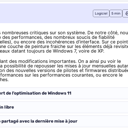
Logiciel
5 min
s nombreuses critiques sur son système. De notre côté, no
se des performances, des nombreux soucis de fiabilité
les), ou encore des incohérences d’interface. Sur ce point
e couche de peinture fraiche sur les éléments déjà revisit
aux datant toujours de Windows 7, voire de XP.
nt des modifications importantes. On a ainsi pu voir le
, la possibilité de repousser les mises à jour mensuelles auta
on des nouvelles versions de pilotes et firmwares distribué
formances sur les performances courantes, ou encore le
hes.
ert de l’optimisation de Windows 11
n libre
partagé avec la dernière mise à jour