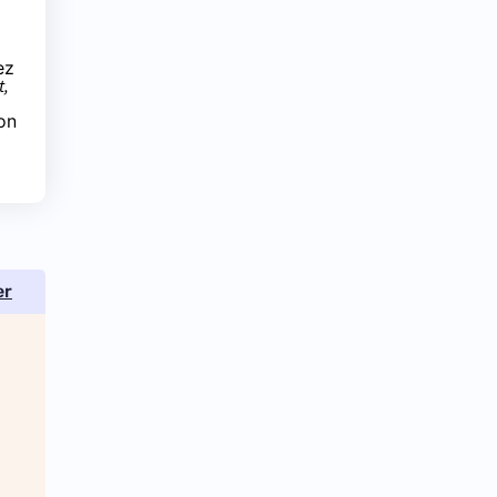
ez
t,
on
er