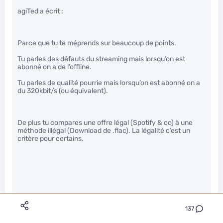
agiTed a écrit :
Parce que tu te méprends sur beaucoup de points.
Tu parles des défauts du streaming mais lorsqu’on est
abonné on a de l’offline.
Tu parles de qualité pourrie mais lorsqu’on est abonné on a
du 320kbit/s (ou équivalent).
De plus tu compares une offre légal (Spotify & co) à une
méthode illégal (Download de .flac). La légalité c’est un
critère pour certains.
137
Le mp3 320kbps c’est de la qualité de merde, faut pas avoir