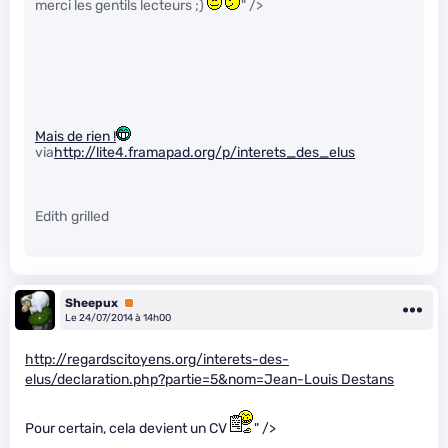
merci les gentils lecteurs ;)
" />
Mais de rien !
via
http://lite4.framapad.org/p/interets_des_elus
Edith grilled
Sheepux
Premium
Le 24/07/2014 à 14h00
http://regardscitoyens.org/interets-des-
elus/declaration.php?partie=5&nom=Jean-Louis Destans
Pour certain, cela devient un CV
" />