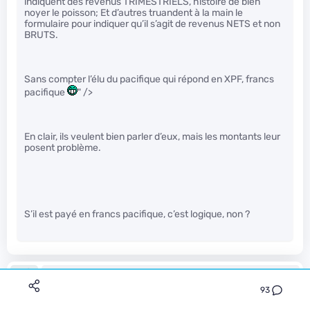
indiquent des revenus TRIMESTRIELS, histoire de bien
noyer le poisson; Et d’autres truandent à la main le
formulaire pour indiquer qu’il s’agit de revenus NETS et non
BRUTS.
Sans compter l’élu du pacifique qui répond en XPF, francs
pacifique
" />
En clair, ils veulent bien parler d’eux, mais les montants leur
posent problème.
S’il est payé en francs pacifique, c’est logique, non ?
Capharnaüm
Le 24/07/2014 à 14h08
93