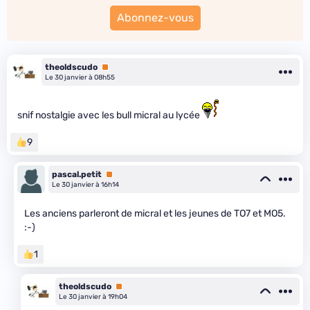
Abonnez-vous
theoldscudo
Premium
Le 30 janvier à 08h55
snif nostalgie avec les bull micral au lycée
9
pascal.petit
Premium
Le 30 janvier à 16h14
Les anciens parleront de micral et les jeunes de TO7 et MO5.
:-)
1
theoldscudo
Premium
Le 30 janvier à 19h04