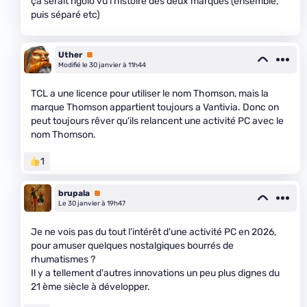
ça serait rigolo vu l'histoire des deux marques (ensemble,
puis séparé etc)
Uther
Premium
Modifié le 30 janvier à 11h44
TCL a une licence pour utiliser le nom Thomson, mais la
marque Thomson appartient toujours a Vantivia. Donc on
peut toujours rêver qu'ils relancent une activité PC avec le
nom Thomson.
1
brupala
Premium
Le 30 janvier à 19h47
Je ne vois pas du tout l'intérêt d'une activité PC en 2026,
pour amuser quelques nostalgiques bourrés de
rhumatismes ?
Il y a tellement d'autres innovations un peu plus dignes du
21 ème siècle à développer.