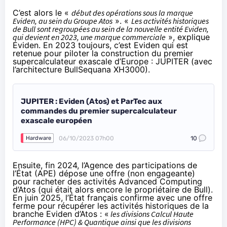
C’est alors le «
début des opérations sous la marque
Eviden, au sein du Groupe Atos
». «
Les activités historiques
de Bull sont regroupées au sein de la nouvelle entité Eviden,
qui devient en 2023, une marque commerciale
»,
explique
Eviden
. En 2023 toujours, c’est Eviden qui est
retenue pour piloter la construction du premier
supercalculateur exascale d’Europe : JUPITER (avec
l’architecture BullSequana XH3000).
JUPITER : Eviden (Atos) et ParTec aux
commandes du premier supercalculateur
exascale européen
06/10/2023 07h00
10
Hardware
Ensuite,
fin 2024
, l’Agence des participations de
l’État (APE) dépose une offre (non engageante)
pour racheter des activités Advanced Computing
d’Atos (qui était alors encore le propriétaire de Bull).
En juin 2025, l’État français confirme avec une
offre
ferme
pour récupérer les activités historiques de la
branche Eviden d’Atos : «
les divisions Calcul Haute
Performance (HPC) & Quantique ainsi que les divisions