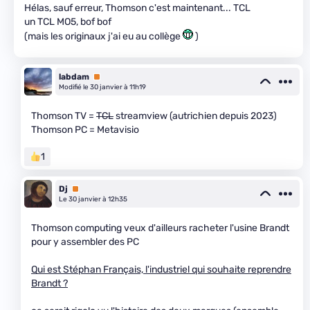
Hélas, sauf erreur, Thomson c'est maintenant... TCL
un TCL MO5, bof bof
(mais les originaux j'ai eu au collège
)
labdam
Premium
Modifié le 30 janvier à 11h19
Thomson TV =
TCL
streamview (autrichien depuis 2023)
Thomson PC = Metavisio
1
Dj
Premium
Le 30 janvier à 12h35
Thomson computing veux d'ailleurs racheter l'usine Brandt
pour y assembler des PC
Qui est Stéphan Français, l'industriel qui souhaite reprendre
Brandt ?