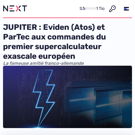
S3
1 Tio
JUPITER : Eviden (Atos) et
ParTec aux commandes du
premier supercalculateur
exascale européen
La fameuse amitié franco-allemande