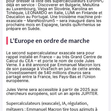
pour dresser la liste des supercalculateurs EuroHPC
déjà en service : Discoverer en Bulgarie, MeluXina
au Luxembourg, Vega en Slovénie, Karolina en
Tchéquie, LEONARDO en Italie, LUMI en Finlande et
Deucalion au Portugal. Une troisième machine pré-
exascale – MareNostrum5 – sera inauguré dans les
prochains mois en Espagne, tandis qu’
Arrhenius se
prépare en Suède
.
L’Europe en ordre de marche
Le second supercalculateur exascale sera pour
rappel installé en France – au très Grand Centre de
Calcul du CEA – et porte le nom de code Jules
Verne. Il a été annoncé par Emmanuel Macron lors
de son passage à VivaTech en juin de cette année.
L’investissement de 540 millions d’euros sera
partagé entre la France, les Pays-Bas et l'Union
européenne.
Jules Verne sera accessible
à partir de 2025
aux
chercheurs européens, soit un an après JUPITER.
Supercalculateurs (exascale), IA, régulation,
métavers : Emmanuel Macron tire tous azimuts à