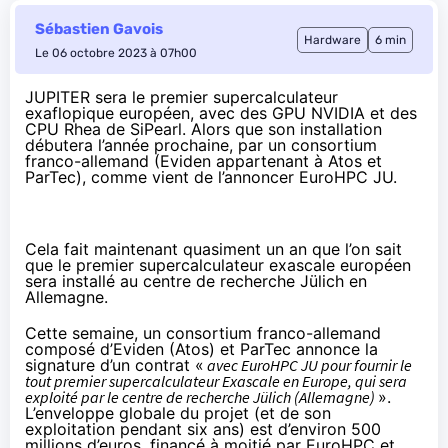
Sébastien Gavois
Hardware
6 min
Le 06 octobre 2023 à 07h00
JUPITER sera le premier supercalculateur
exaflopique européen, avec des GPU NVIDIA et des
CPU Rhea de SiPearl. Alors que son installation
débutera l’année prochaine, par un consortium
franco-allemand (Eviden appartenant à Atos et
ParTec), comme vient de l’annoncer EuroHPC JU.
Cela fait maintenant
quasiment un an
que l’on sait
que le premier supercalculateur exascale européen
sera installé au centre de recherche Jülich en
Allemagne.
Cette semaine, un consortium franco-allemand
composé d’Eviden (Atos) et ParTec annonce la
signature d’un contrat «
avec EuroHPC JU pour fournir le
tout premier supercalculateur Exascale en Europe, qui sera
exploité par le centre de recherche Jülich (Allemagne)
».
L’enveloppe globale du projet (et de son
exploitation pendant six ans) est d’environ 500
millions d’euros, financé à moitié par EuroHPC et