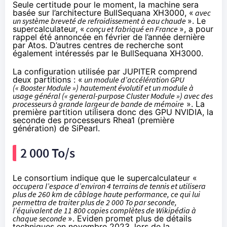
Seule certitude pour le moment, la machine sera
basée sur l’architecture BullSequana XH3000, «
avec
un système breveté de refroidissement à eau chaude
». Le
supercalculateur, «
conçu et fabriqué en France
», a pour
rappel été annoncée
en février de l’année dernière
par Atos. D’autres centres de recherche sont
également intéressés par le BullSequana XH3000.
La configuration utilisée par JUPITER comprend
deux partitions : «
un module d’accélération GPU
(« Booster Module ») hautement évolutif et un module à
usage général (« general-purpose Cluster Module ») avec des
processeurs à grande largeur de bande de mémoire
». La
première partition utilisera donc des GPU NVIDIA, la
seconde des processeurs Rhea1 (première
génération) de SiPearl.
2 000 To/s
Le consortium indique que le supercalculateur «
occupera l’espace d’environ 4 terrains de tennis et utilisera
plus de 260 km de câblage haute performance, ce qui lui
permettra de traiter plus de 2 000 To par seconde,
l’équivalent de 11 800 copies complètes de Wikipédia à
chaque seconde
». Eviden promet plus de détails
techniques en novembre 2023, lors de la