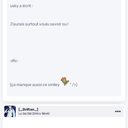
usky a écrit :
J’aurais surtout voulu savoir ou !
:dtc:
(ça manque aussi ce smiley
" />)
[_Driltan_]
Le 06/08/2014 à 18h40