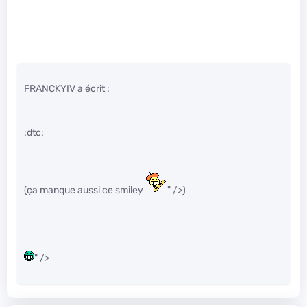
FRANCKYIV a écrit :
:dtc:
(ça manque aussi ce smiley
" />)
" />