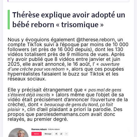
Thérèse explique avoir adopté un
bébé reborn « trisomique »
Nous y évoquions également
@therese.reborn
, un
compte TikTok suivi à l’époque par moins de 10 000
followers (et près de 16 000 depuis), dont les 130
vidéos totalisent près de 9 millions de vues. Après
n’y avoir publié que 8 vidéos entre janvier et juin
2025, elle avait
annoncé
, le 16 août, l’ «
ouverture
d’une crèche pour vos reborn
», alors que ces poupées
hyperréalistes faisaient le buzz sur Tiktok et les
réseaux sociaux.
Elle y précisait étrangement que «
pas mal de gens
s’étaient déjà inscrits
» (alors même que l’objet de sa
vidéo était précisément d’annoncer l’ouverture de la
crèche), dont «
beaucoup de gens du Nord, ça fait
plaisir
», clin d’œil plaidant a priori la parodie. Des
propos que parolesdemamans.com avait donc
relayés, au premier degré.