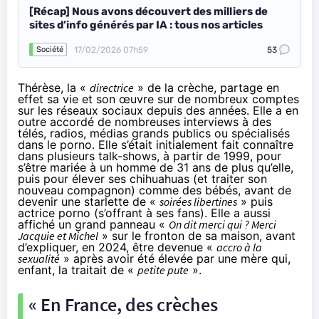
[Récap] Nous avons découvert des milliers de
sites d’info générés par IA : tous nos articles
17/02/2026 07h59
53
Société
Thérèse, la «
directrice
» de la crèche, partage en
effet sa vie et son œuvre sur de nombreux comptes
sur les réseaux sociaux depuis des années. Elle a en
outre accordé de nombreuses interviews à des
télés, radios, médias grands publics ou spécialisés
dans le porno. Elle s’était initialement fait connaître
dans plusieurs talk-shows, à partir de 1999, pour
s’être mariée à un homme de 31 ans de plus qu’elle,
puis pour élever ses chihuahuas (et traiter son
nouveau compagnon) comme des bébés, avant de
devenir une starlette de «
soirées libertines
» puis
actrice porno (s’offrant à ses fans). Elle a aussi
affiché un grand panneau «
On dit merci qui ? Merci
Jacquie et Michel
» sur le fronton de sa maison, avant
d’expliquer, en 2024, être devenue «
accro à la
sexualité
» après avoir été élevée par une mère qui,
enfant, la traitait de «
petite pute
».
« En France, des crèches