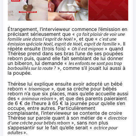
Étrangement, l’intervieweur commence l’émission en
précisant sérieusement que «
ça fait plaisir de voir une
famille unie dans l’esprit de Noël
», et que «
c’est une
émission spéciale Noël, esprit de Noël, esprit de famille
». Il
répète ensuite (trois fois) «
Oh il est mignon
» quand
Thérèse prend dans ses bras l’une de ses poupées
reborn puis, quand elle fait semblant de lui donner
un biberon, lui demande «
les enfants ne sont pas trop
barbouillés sur la route ?
», comme s’il jouait lui aussi à
la poupée.
Thérèse lui explique ensuite avoir adopté un bébé
reborn «
trisomique
», que sa crèche pour bébés
reborn n’a que six places, mais qu’elle accueille aussi
des «
animaux reborn
», et que des parents paieraient
de 6 € de l’heure à 65 € la journée pour qu’elle s’en
occupe, entre autres. Particulièrement
complaisante, l’intervieweur se contente de croire
Thérèse sur parole quant à son métier de «
directrice
d’une crèche pour bébés reborn
», sans non plus
s’appesantir sur le fait qu’elle serait «
actrice pour
adultes
».