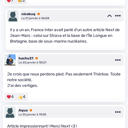
7
3
nicobuq
Premium
Le 21 janvier à 16h58
Il y a un an, France Inter avait parlé d'un autre article Next de
Jean-Marc : celui sur Strava et la base de l'Île Longue en
Bretagne, base de sous-marins nucléaires.
hachu21
Premium
Le 20 janvier à 10h21
Je crois que nous perdons pied. Pas seulement Thérèse. Toute
notre société.
J'ai des vertiges.
4
4
Aqua
Premium
Le 20 janvier à 11h05
Article impressionnant ! Merci Next <3 !