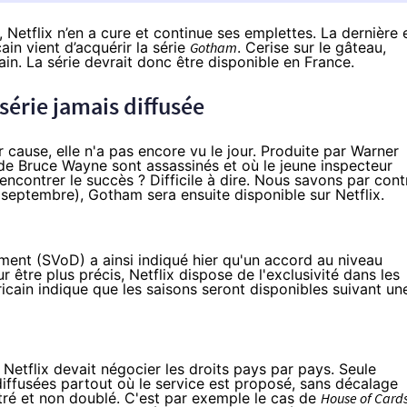
Netflix n’en a cure et continue ses emplettes. La dernière 
ain vient d’acquérir la série
Gotham
. Cerise sur le gâteau,
in. La série devrait donc être disponible en France.
série jamais diffusée
 cause, elle n'a pas encore vu le jour. Produite par Warner
s de Bruce Wayne sont assassinés et où le jeune inspecteur
encontrer le succès ? Difficile à dire. Nous savons par cont
22 septembre), Gotham sera ensuite disponible sur
Netflix
.
ment (SVoD) a ainsi indiqué hier qu'un accord au niveau
r être plus précis,
Netflix
dispose de l'exclusivité dans les
icain indique que les saisons seront disponibles suivant un
,
Netflix
devait négocier les droits pays par pays. Seule
diffusées partout où le service est proposé, sans décalage
tré et non doublé. C'est par exemple le cas de
House of Card