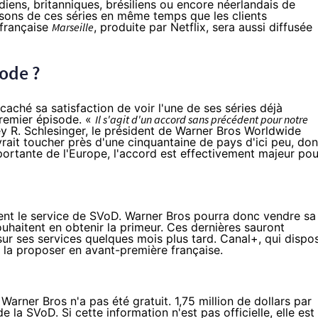
adiens, britanniques, brésiliens ou encore néerlandais de
isons de ces séries en même temps que les clients
 française
Marseille
, produite par
Netflix
, sera aussi diffusée
sode ?
aché sa satisfaction de voir l'une de ses séries déjà
premier épisode. «
Il s'agit d'un accord sans précédent pour notre
ey R. Schlesinger, le président de Warner Bros Worldwide
rait toucher près d'une cinquantaine de pays d'ici peu, don
mportante de l'Europe, l'accord est effectivement majeur pou
ent le service de SVoD. Warner Bros pourra donc vendre sa
souhaitent en obtenir la primeur. Ces dernières sauront
 sur ses services quelques mois plus tard. Canal+, qui dispo
 la proposer en avant-première française.
Warner Bros n'a pas été gratuit. 1,75 million de dollars par
de la SVoD. Si cette information n'est pas officielle, elle est