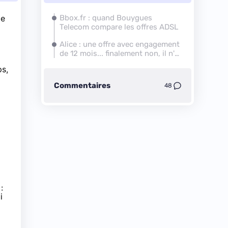
le
Bbox
.fr : quand
Bouygues
Telecom
compare les offres ADSL
Alice : une offre avec engagement
de 12 mois... finalement non, il n'y
en a plus
ps,
Commentaires
48
:
i