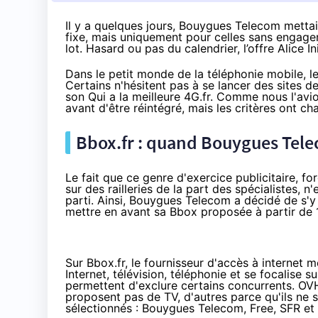
Il y a quelques jours, Bouygues Telecom metta
fixe
, mais uniquement pour celles sans engageme
lot. Hasard ou pas du calendrier, l’offre Alice 
Dans le petit monde de
la téléphonie mobile
, 
Certains n'hésitent pas à se lancer des sites d
son
Qui a la meilleure 4G.fr
. Comme nous l'avio
avant d'être réintégré, mais
les critères ont ch
Bbox
.fr : quand
Bouygues Tel
Le fait que ce genre d'exercice publicitaire, f
sur des railleries de la part des spécialistes, 
parti. Ainsi,
Bouygues Telecom
a décidé de s'y
mettre en avant sa
Bbox
proposée à partir de 
Sur
Bbox.fr
, le fournisseur d'accès à internet m
Internet, télévision, téléphonie et se focalise
permettent d'exclure certains concurrents. OVH
proposent pas de TV, d'autres parce qu'ils ne 
sélectionnés :
Bouygues Telecom
, Free,
SFR
et