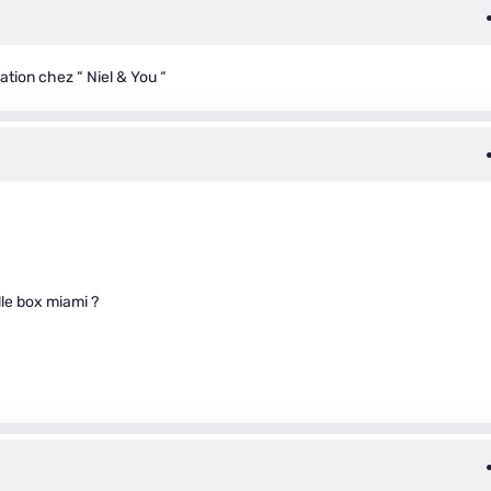
vation chez “ Niel & You “
lle box miami ?