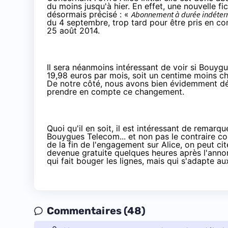
du moins jusqu'à hier. En effet, une
nouvelle fi
désormais précisé : «
Abonnement à durée indétermi
du 4 septembre, trop tard pour être pris en c
25 août 2014.
Il sera néanmoins intéressant de voir si Bouygues
19,98 euros par mois, soit un centime moins c
De notre côté, nous avons bien évidemment dé
prendre en compte ce changement.
Quoi qu'il en soit, il est intéressant de remarq
Bouygues Telecom
... et non pas le contraire 
de la fin de l'engagement sur Alice, on peut cit
devenue gratuite quelques heures après l'anno
qui fait bouger les lignes, mais qui s'adapte a
Commentaires (48)