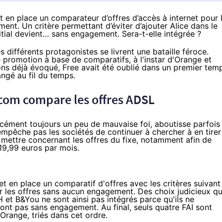
it en place
un comparateur d’offres d’accès à internet pour 
nt. Un critère permettant d’éviter d’ajouter Alice dans le
Initial devient… sans engagement. Sera-t-elle intégrée ?
les différents protagonistes se livrent une bataille féroce.
e promotion à base de comparatifs, à l'instar d'
Orange
et
ns déjà évoqué, Free avait été oublié dans un premier tem
angé au fil du temps
.
ecom
compare les offres ADSL
orcément toujours un peu de mauvaise foi, aboutisse parfois
n'empêche pas les sociétés de continuer à chercher à en tirer
 mettre concernant les offres du fixe, notamment afin de
19,99 euros par mois.
et en place un comparatif d'offres avec les critères suivant 
 sur les offres sans aucun engagement. Des choix judicieux qu
 et B&You ne sont ainsi pas intégrés parce qu'ils ne
sont pas sans engagement. Au final, seuls quatre FAI sont
Orange
, triés dans cet ordre.