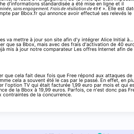
che d'informations standardisée
a été mise en ligne et il
née, sans engagement. Frais de résiliation de 49 €
». Elle est da
ompte par
Bbox
.fr qui annonce avoir effectué ses relevés le
 va mettre à jour son site afin d'y intégrer Alice Initial à...
her que sa
Bbox, mais avec des frais d'activation de 40 eur
jà mis à jour notre comparateur
Les offres Internet
afin de
uer que cela fait deux fois que
Free
répond aux attaques de
comme cela a souvent été le cas par le passé. En effet, en pl
er l'option TV qui était facturée 1,99 euro par mois et qui e
nce de la Bbox à 19,99 euros
. Parfois, ce n'est donc pas Fr
ux contraintes de la concurrence.