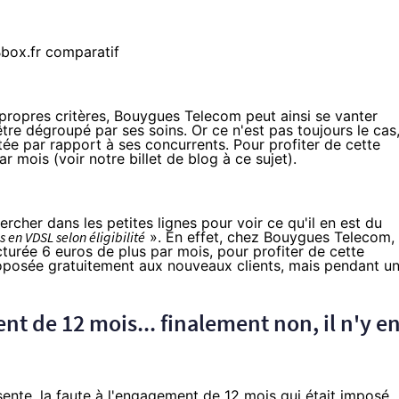
propres critères,
Bouygues Telecom
peut ainsi se vanter
'être dégroupé par ses soins. Or ce n'est pas toujours le cas
tée par rapport à ses concurrents. Pour profiter de cette
par mois (voir
notre billet de blog à ce sujet
).
hercher dans les petites lignes pour voir ce qu'il en est du
 en VDSL selon éligibilité
». En effet, chez
Bouygues Telecom
, 
turée 6 euros de plus par mois, pour profiter de cette
roposée
gratuitement aux nouveaux clients
, mais pendant u
nt de 12 mois... finalement non, il n'y e
bsente, la faute à l'engagement de 12 mois qui était imposé..