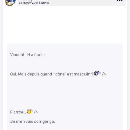
Le 16/09/2014 à 08h18
Vincent_H a écrit :
Oui. Mais depuis quand “icône” est masculin ?
" />
Fichtre…
" />
Je m’en vais corriger ça.