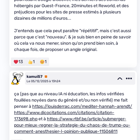
hébergés par Ouest-France, 20minutes et Reworld, et des
préjudices pour les sites de presse estimés à plusieurs
dizaines de millions d'euros...
J'entends que cela peut paraître "répétitif", mais c'est aussi
parce que c'est "nouveau". & je suis bien en peine de savoir
où cela va nous mener, sinon qu'on prend bien soin, à
chaque fois, de proposer un angle original.
13
1
1
kamui57
Premium
Le 05/12/2025 à 13h24
ça (pas que au niveau IA ni éducation, les infos vérifiées
fouillées noyées dans du généré et/ou non vérifié) me fait
penser à
https://louisderrac.com/mediter-hannah-arendt/
https://www.dicocitations.com/citations/citation-
173698.php
et à
https://www.rtbf.be/article/submerger-
pour-mieux-regner-la-strategie-du-chaos-de-trump-ou-
comment-anesthesier-l-opinion-publique-11506811