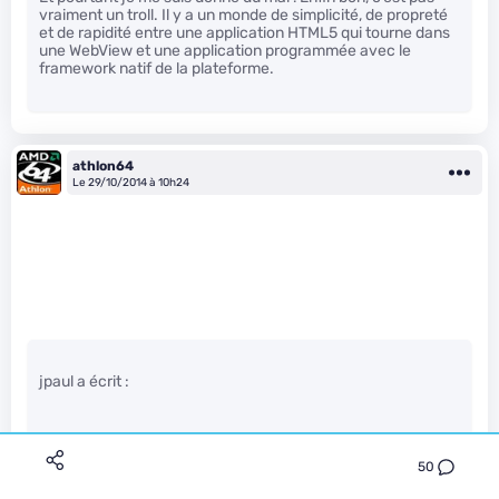
vraiment un troll. Il y a un monde de simplicité, de propreté
et de rapidité entre une application HTML5 qui tourne dans
une WebView et une application programmée avec le
framework natif de la plateforme.
athlon64
Le 29/10/2014 à 10h24
jpaul a écrit :
J’ai mal expliqué dans mon premier commentaire, c’est
50
plutôt du WebGL mais il est possible de faire du fallback sur
canvas.