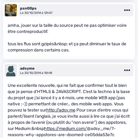
psn00ps
Le 30/10/2014 à 12h47
amha, jouer sur la taille du source peut ne pas optimiser voire
être contreproductif.
tous les flus sont gzipés&nbsp; et ça peut diminuer le taux de
compression dans certains cas.
adsyme
Le 30/10/2014 à 15h18
Une excellente nouvelle, qui ne fait que confirmer tout le bien
que je pense d’HTML5 & JAVASCRIPT. C’est la techno à la base
du projet que j’ai lancé il y a 6 mois, une mobile WEB app (pas
native ;-)) permettant de créer… des mobile web apps. Vous
pouvez la tester sur
http://adsy.me
Pour ceux d’entre vous qui
parlent/lisent l’anglais, je vous invite aussi à lire ce que j’ai écrit
à propos de l’avenir (ou plutôt du “non avenir”) des appstores,
sur Medium:&nbsp
https://medium.com/
@adsy_me/7-
reasons-why-appstores-are-doomed-ce05dda53e7c