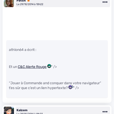
Patch
Premium
Le 29/10/2014 à 10h22
athlon64 a écrit :
Et un
C&C Alerte Rouge
" />
“Jouer à Commande and conquer dans votre navigateur”
t’es sûr que c’est un lien hypertexte?
" />
Kalzem
Le 29/10/2014 à 11h23