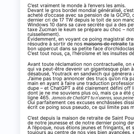
C’est vraiment le monde à l’envers les amis.
Devant le gros bordel mondial généralisé, c’es
acheté d’occase avec sa pension de la GCPD, 
dernier cri de 17 TW
depuis le toit de son mano
Windows 10 dans sa cave secrète qui a des peti
taxe Zucman le keum se prépare au choc – notez
ruissellement).
Évidemment, en voyant ce poing magistral dres
résoudre à sortir de nos
maisons de retraite
ta
bon uppercut dans sa petite face d’orchidoclas
C’est tout nous, ça, l’héroïsme et les insultes d
Avant toute réclamation non contractuelle, on 
qui va peut-être devenir un gigantesque plan à 
désabusé, Youtrack en sandwich qui génèrera 
J’aime pas trop annoncer des trucs qu’on n’a pas
main en ayant à faire une traduction professio
dupe – et ChatGPT a été clairement défini off l
dont je ne me souviens plus où, mais ça a été 
ligne 465.
Jamais de ChatGPT tu n’useras, sous peine
Oui parfaitement ces excuses enchâssées diss
écrit ce poing sous pseudo, ce qui limite pas ma
C’est depuis la maison de retraite de Saint Pour
de notre jeunesse et de notre dernier poing dev,
A l’époque, nous étions jeunes et fringants, et
toujours au centre de nos vies bien avancées, 