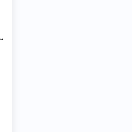
st
e
t