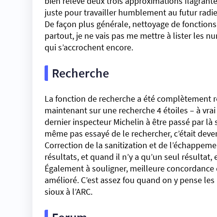
bien relevé deux trois approximations flagrant
juste pour travailler humblement au futur rad
De façon plus générale, nettoyage de fonction
partout, je ne vais pas me mettre à lister les n
qui s’accrochent encore.
Recherche
La fonction de recherche a été complètement rev
maintenant sur une recherche 4 étoiles – à vrai 
dernier inspecteur Michelin à être passé par là
même pas essayé de le rechercher, c’était dev
Correction de la sanitization et de l’échappem
résultats, et quand il n’y a qu’un seul résultat,
Également à souligner, meilleure concordance d
amélioré. C’est assez fou quand on y pense les 
sioux à l’ARC.