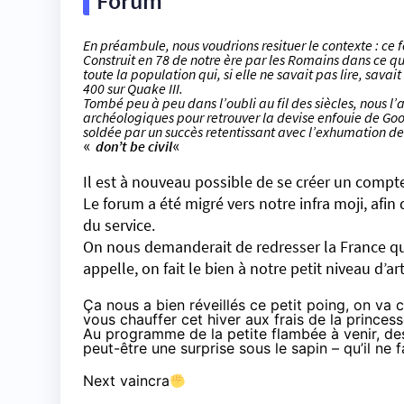
Forum
En préambule, nous voudrions resituer le contexte :
ce 
Construit en 78 de notre ère par les Romains dans ce qu
toute la population qui, si elle ne savait pas lire, sava
400 sur Quake III.
Tombé peu à peu dans l’oubli au fil des siècles, nous 
archéologiques pour retrouver la devise enfouie de Go
soldée par un succès retentissant avec l’exhumation de 
«
don’t be civil
«
Il est à nouveau possible de se créer un compte
Le forum a été migré vers notre infra moji, afin
du service.
On nous demanderait de redresser la France qu
appelle, on fait le bien à notre petit niveau d’ar
Ça nous a bien réveillés ce petit poing, on va
vous chauffer cet hiver aux frais de la princess
Au programme de la petite flambée à venir, de
peut-être une surprise sous le sapin – qu’il ne f
Next vaincra