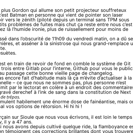
t plus Gordon qui allume son petit projecteur souffreteux
c’est Batman en personne
qui vient de pointer son laser
ir vers le zénith (piloté depuis un terminal sans TPM sous
ts problèmes de fuites mais chut ça reste entre nous c’est
 là l’humide ironie, plus de ruissellement pour moins de
sé dans l’obscurité de 11h09 du vendredi matin, on a dû se
nières, et asséner à la sinistrose qui nous grand-remplace 
te.
ésuètes.
est en train de revoir de fond en comble le système de Git
trois entre Gitlab pour l’interne, Github pour vous le public
au passage cette bonne vieille page de changelog.
 encore fait d’habitude mais là ça m’évite d’actualiser à la
nnelle – ce que nous ne sommes pas, plus personne n’est
imit par le lectorat en colère à un endroit des commentaire
gravé derechef à l’ink de sang dans la constitution de Next
 de trépas.
imulent habilement une énorme dose de fainéantise, mais o
l vos options de rétorsion. Hi hi hi !
çain sur Sioule que nous vous écrivons, il est loin le temps
 il y a 47 ans.
 si nous avons depuis cultivé quelque ride, la flamboyance e
en témoignent ces corrections brillantes dont vous trouver