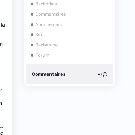
Backoffice
Commentaires
 la
Abonnement
Site
un
Recherche
Forum
Commentaires
43
s
n
st
ez