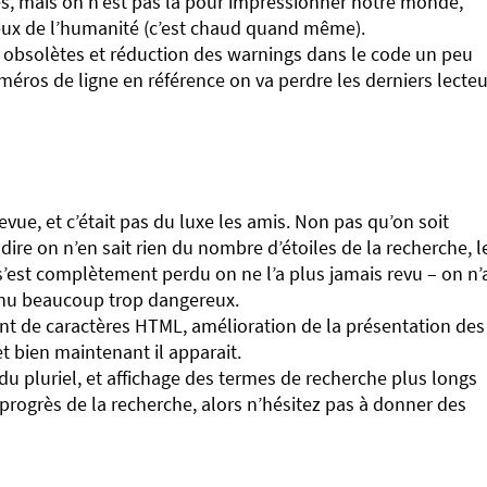
es, mais on n’est pas là pour impressionner notre monde,
ieux de l’humanité (c’est chaud quand même).
s obsolètes et réduction des warnings dans le code un peu
uméros de ligne en référence on va perdre les derniers lecte
ue, et c’était pas du luxe les amis. Non pas qu’on soit
dire on n’en sait rien du nombre d’étoiles de la recherche, l
 s’est complètement perdu on ne l’a plus jamais revu – on n’
enu beaucoup trop dangereux.
ent de caractères HTML, amélioration de la présentation des
 et bien maintenant il apparait.
u pluriel, et affichage des termes de recherche plus longs
progrès de la recherche, alors n’hésitez pas à donner des