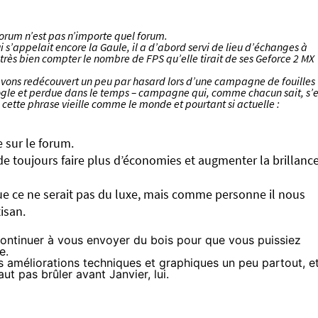
forum
n’est pas n’importe quel forum.
i s’appelait encore la Gaule, il a d’abord servi de lieu d’échanges à
it très bien compter le nombre de FPS qu’elle tirait de ses Geforce 2 MX
l’avons redécouvert un peu par hasard lors d’une campagne de fouilles
ogle et perdue dans le temps – campagne qui, comme chacun sait, s’e
cette phrase vieille comme le monde et pourtant si actuelle :
 sur le forum.
 de toujours faire plus d’économies et augmenter la brillanc
e ce ne serait pas du luxe, mais comme personne il nous
tisan.
 continuer à vous envoyer du bois pour que vous puissiez
e.
s améliorations techniques et graphiques un peu partout, e
aut pas brûler avant Janvier, lui.