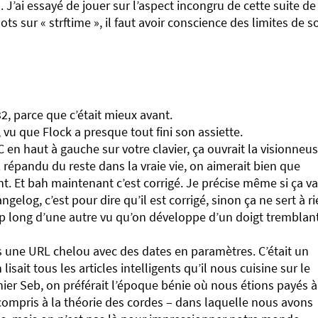
’ai essayé de jouer sur l’aspect incongru de cette suite de
s sur « strftime », il faut avoir conscience des limites de s
, parce que c’était mieux avant.
vu que Flock a presque tout fini son assiette.
 en haut à gauche sur votre clavier, ça ouvrait la visionneu
z répandu du reste dans la vraie vie, on aimerait bien que
nt. Et bah maintenant c’est corrigé. Je précise même si ça va
elog, c’est pour dire qu’il est corrigé, sinon ça ne sert à r
op long d’une autre vu qu’on développe d’un doigt tremblan
ers une URL chelou avec des dates en paramètres. C’était un
isait tous les articles intelligents qu’il nous cuisine sur le
 chier Seb, on préférait l’époque bénie où nous étions payés à
out compris à la théorie des cordes – dans laquelle nous avons