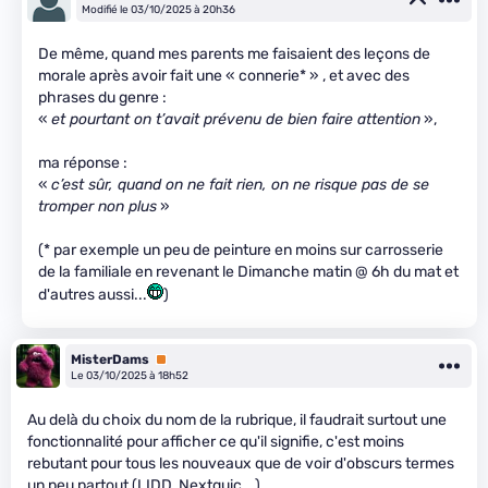
Modifié le 03/10/2025 à 20h36
De même, quand mes parents me faisaient des leçons de
morale après avoir fait une « connerie* » , et avec des
phrases du genre :
«
et pourtant on t’avait prévenu de bien faire attention
»,
ma réponse :
«
c’est sûr, quand on ne fait rien, on ne risque pas de se
tromper non plus
»
(* par exemple un peu de peinture en moins sur carrosserie
de la familiale en revenant le Dimanche matin @ 6h du mat et
d'autres aussi...
)
MisterDams
Premium
Le 03/10/2025 à 18h52
Au delà du choix du nom de la rubrique, il faudrait surtout une
fonctionnalité pour afficher ce qu'il signifie, c'est moins
rebutant pour tous les nouveaux que de voir d'obscurs termes
un peu partout (LIDD, Nextquic...).