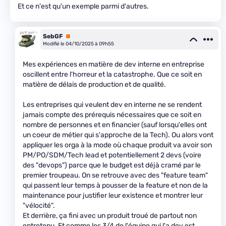
Et ce n'est qu'un exemple parmi d'autres.
SebGF
Premium
Modifié le 04/10/2025 à 09h55
Mes expériences en matière de dev interne en entreprise
oscillent entre l'horreur et la catastrophe. Que ce soit en
matière de délais de production et de qualité.
Les entreprises qui veulent dev en interne ne se rendent
jamais compte des prérequis nécessaires que ce soit en
nombre de personnes et en financier (sauf lorsqu'elles ont
un coeur de métier qui s'approche de la Tech). Ou alors vont
appliquer les orga à la mode où chaque produit va avoir son
PM/PO/SDM/Tech lead et potentiellement 2 devs (voire
des "devops") parce que le budget est déjà cramé par le
premier troupeau. On se retrouve avec des "feature team"
qui passent leur temps à pousser de la feature et non de la
maintenance pour justifier leur existence et montrer leur
"vélocité".
Et derrière, ça fini avec un produit troué de partout non
entretenu. Et comme les 3/4 de l'équipe qui l'a dev est