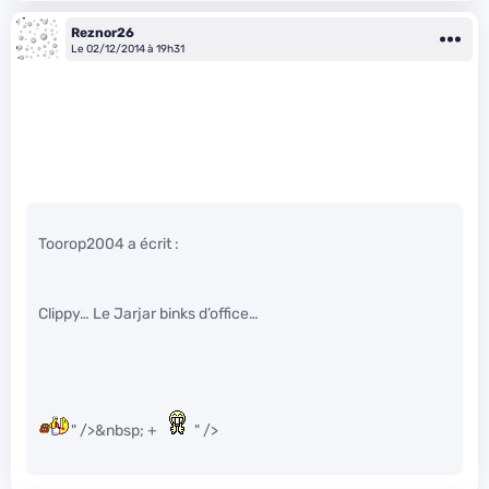
Reznor26
Le 02/12/2014 à 19h31
Toorop2004 a écrit :
Clippy… Le Jarjar binks d’office…
" />&nbsp; +
" />