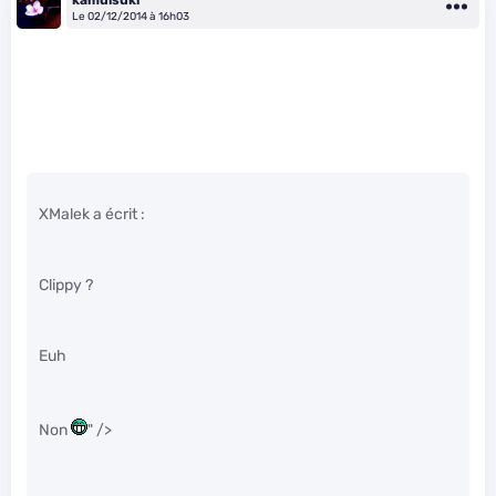
Le 02/12/2014 à 16h03
XMalek a écrit :
Clippy ?
Euh
Non
" />