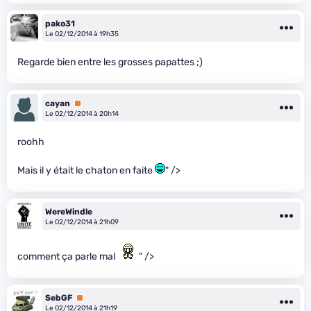
pako31
Le 02/12/2014 à 19h35
Regarde bien entre les grosses papattes ;)
cayan
Premium
Le 02/12/2014 à 20h14
roohh
Mais il y était le chaton en faite
" />
WereWindle
Le 02/12/2014 à 21h09
comment ça parle mal
" />
SebGF
Premium
Le 02/12/2014 à 21h19