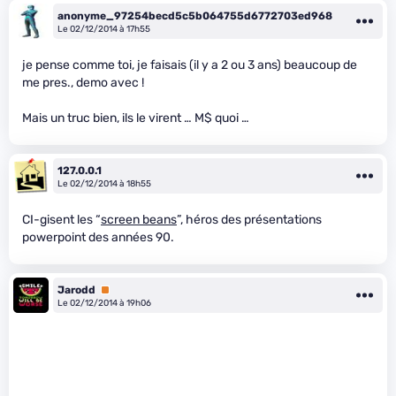
anonyme_97254becd5c5b064755d6772703ed968
Le 02/12/2014 à 17h55
je pense comme toi, je faisais (il y a 2 ou 3 ans) beaucoup de
me pres., demo avec !
Mais un truc bien, ils le virent … M$ quoi …
127.0.0.1
Le 02/12/2014 à 18h55
CI-gisent les “
screen beans
”, héros des présentations
powerpoint des années 90.
Jarodd
Premium
Le 02/12/2014 à 19h06