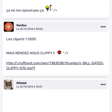
ça ne me rajeuni pas ça.
" />
Vanilys
Le 02/12/2014 à 15h56
Les cliparts ? OSEF.
MAIS RENDEZ-NOUS CLIPPY !!
" />
http://i.huffpost.com/gen/1383038/thumbs/o-BILL-GATES-
CLIPPY-570.jpg?1
XMalek
Le 02/12/2014 à 15h57