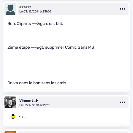
aztazt
Le 03/12/2014 à 23h05
Bon, Cliparts —-&gt; c’est fait.
2ème étape —-&gt; supprimer Comic Sans MS
On va dans le bon sens les amis…
Vincent_H
Le 02/12/2014 à 16h12
" />