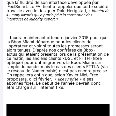
que la fluidité de son interface développée
par
iFeelSmart
. Le FAI tient à rappeler que cette société
travaille avec le designer Dale Herigstad, «
lauréat de
4 Emmy Awards qui a participé à la conception des
interfaces de Minority Report
»
Il faudra maintenant attendre janvier 2015 pour que
la
Bbox
Miami débarque pour les clients de
l'opérateur et voir si toutes les promesses seront
alors tenues.
D'après nos confrères de Bbox-
actus
qui étaient présents lors de la présentation de
ce matin, les anciens clients xDSL et FTTH (fibre
optique) pourront migrer vers la
Bbox
Miami sur
simple demande, mais le cas des clients FTTLA (via
le réseau de
Numericable
) n'est pas encore précisé.
On rappellera enfin que, selon Xavier Niel,
Free
proposera,
d'ici février
, «
une surprise
» à ses
abonnés fixes. Le début de l'année devrait donc
être chargé sur
l'internet fixe
.