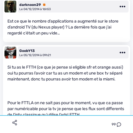
darknoon29
Premium
Le 04/12/2014 à 16h53
Est ce que le nombre d’applications a augmenté sur le store
d’android TV (du Nexus player) ? La dernière fois que j’ai
regardé c’était un peu vide…
GoobY13
Le 05/12/2014 à 09h21
Si tu as le FTTH (ce que je pense si eligible sfr et orange aussi)
oui tu pourras l’avoir car tu as un modem et une box tv séparé
maintenant, donc tu pourras avoir ton modem et la miami.
Pour le FTTLA on ne sait pas pour le moment, vu que ca passe
par numéricable pour la tv je pense que les flux sont differents
de l’iptv classique qu’utilise l’adsl.FTTH.
99
Donc elle pourrait être compatible OTT mais pas iptv ??? du
coup je ne sais pas si ca sera bien ou pas car en OTT