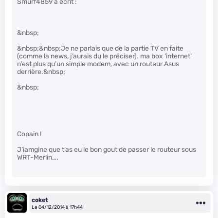
Smurf4859 a écrit :
&nbsp;
&nbsp;&nbsp;Je ne parlais que de la partie TV en faite
(comme la news, j’aurais du le préciser). ma box ‘internet’
n’est plus qu’un simple modem, avec un routeur Asus
derrière.&nbsp;
&nbsp;
Copain !
J’iamgine que t’as eu le bon gout de passer le routeur sous
WRT-Merlin….
coket
Le 04/12/2014 à 17h44