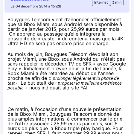
Internet
3 min
Le 04 décembre 2014 à 16h28
Bouygues Telecom vient d’annoncer officiellement
que sa Bbox Miami sous Android sera disponible à
partir de janvier 2015, pour 25,99 euros par mois.
On apprend au passage qu’elle intègrera la
possiblité de « caster » du contenu, mais que la 4K
Ultra HD ne sera pas encore prise en charge.
Au mois de juin
,
Bouygues Telecom
dévoilait son
projet Miami, une
Bbox
sous Android qui n'était pas
sans rappeler le décodeur TV de
SFR
« avec Google
Play ». Initialement prévue pour la fin de l'année, la
Bbox
Miami a été retardée au début de l'année
prochaine afin de «
prolonger légèrement la phase de
test ».
Le but était de
« proposer la meilleure expérience
possible
» nous indiquait alors le FAI.
Ce matin, à l'occasion d'une nouvelle présentation
de la
Bbox
Miami,
Bouygues Telecom
a donné de
plus amples informations, à commencer par le prix
de l'offre associée : 25,99 euros par mois, soit 6
euros de plus que la
Bbox
triple play basique. Pour
rappel, chez
SFR
, il faut compter 29,99 euros pour