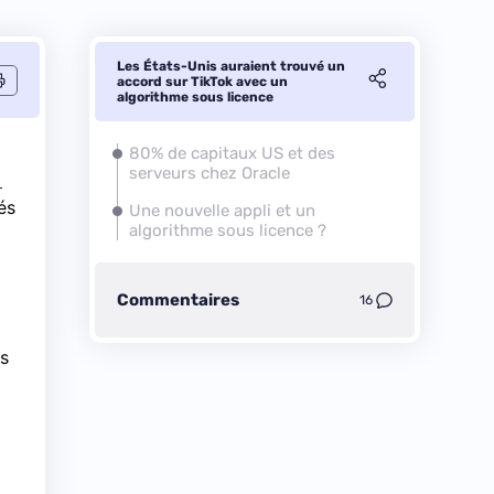
Les États-Unis auraient trouvé un
accord sur TikTok avec un
algorithme sous licence
80% de capitaux US et des
serveurs chez Oracle
r
és
Une nouvelle appli et un
algorithme sous licence ?
Commentaires
16
ns