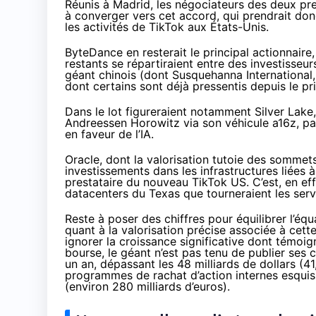
Réunis à Madrid, les négociateurs des deux pr
à converger vers cet accord, qui prendrait don
les activités de TikTok aux États-Unis.
ByteDance en resterait le principal actionnaire
restants se répartiraient entre des investisseu
géant chinois (dont Susquehanna International,
dont certains sont déjà
pressentis depuis le p
Dans le lot figureraient notamment Silver Lake,
Andreessen Horowitz via son véhicule a16z, pa
en faveur de l’IA
.
Oracle, dont la valorisation
tutoie des sommets
investissements dans les infrastructures liées 
prestataire du nouveau TikTok US. C’est, en eff
datacenters du Texas que tourneraient les serve
Reste à poser des chiffres pour équilibrer l’équa
quant à la valorisation précise associée à cett
ignorer la croissance significative dont témoig
bourse, le géant n’est pas tenu de publier ses c
un an, dépassant les 48 milliards de dollars (41
programmes de rachat d’action internes esquisse
(environ 280 milliards d’euros).