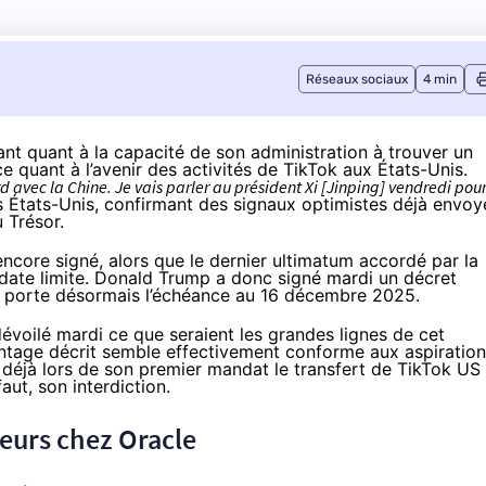
Réseaux sociaux
4 min
ant quant à la capacité de son administration à trouver un
e quant à l’avenir des activités de TikTok aux États-Unis.
d avec la Chine. Je vais parler au président Xi [Jinping] vendredi pou
s États-Unis, confirmant des signaux optimistes déjà
envoy
u Trésor.
 encore signé, alors que le dernier ultimatum accordé par la
date limite. Donald Trump a donc signé mardi un
décret
ui porte désormais l’échéance au 16 décembre 2025.
évoilé
mardi ce que seraient les grandes lignes de cet
ontage décrit semble effectivement conforme aux aspiratio
 déjà
lors de son premier mandat le transfert de TikTok US
ut, son interdiction.
eurs chez Oracle