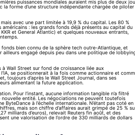
emières puissances mondiales auraient mis plus de deux jou
c la forme d’une structure indépendante chargée de piloter
, mais avec une part limitée à 19,9 % du capital. Les 80 %
rs américains : les grands fonds déjà présents au capital du
 KKR et General Atlantic) et quelques nouveaux entrants,
rintemps
.
 fonds bien connu de la sphère tech outre-Atlantique, et
r ailleurs engagé depuis peu dans une
politique de lobbyin
 à Wall Street
sur fond de croissance liée aux
à l’IA, se positionnerait à la fois comme actionnaire et com
et, toujours d’après le Wall Street Journal, dans ses
urs alimentant la future application.
tion. Pour l’instant, aucune information tangible n’a filtré
e nouvelle entité. Les négociations ne peuvent toutefois
ne ByteDance à l’échelle internationale. N’étant pas coté en
hiffres, mais son chiffre d’affaires aurait grimpé de 25 % su
,27 milliards d’euros),
relevait Reuters
fin août, et des
nt une valorisation de l’ordre de 330 milliards de dollars