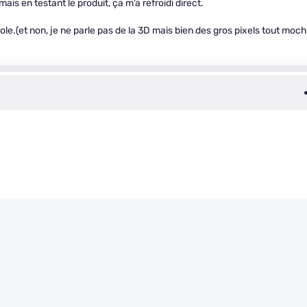
ais en testant le produit, ça m’a refroidi direct.
ole.(et non, je ne parle pas de la 3D mais bien des gros pixels tout moc