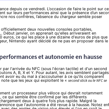
ce depuis ce vendredi. L’occasion de faire le point sur ce
nt sur leurs performances ainsi que la présence d’un seco
incre nos confrères, l’absence du chargeur semble poser
t officiellement deux nouvelles consoles portables,
. Début janvier, on apprenait qu'elles arriveraient en
0 euros
, ce qui les place à une dizaine d'euros de plus que
rgeur, Nintendo ayant décidé de ne pas en proposer dans le
 performances et autonomie en hausse
r l'arrivée du NFC (sous l'écran tactile) et d'un second
utons A, B, X et Y. Pour autant, les avis semblent partagés
t avoir eu du mal à s'accoutumer à ce qu'ils comparent
note que les jeux qui exploitent le «
second stick ou le NFC se
lement un processeur plus véloce qui devrait notamment
 ce qui semble être confirmé par les différents
chargement deux à quatre fois plus rapide. Malgré la
annonce que l'autonomie a été revue à la hausse. Notez enf
avec des angles de vision plus élevés si l'on en croit le