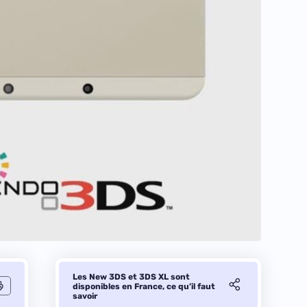
Les New 3DS et 3DS XL sont
disponibles en France, ce qu’il faut
savoir