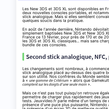
Les New 3DS et 3DS XL sont disponibles en Fran
deux nouvelles consoles portables, et notamme
stick analogique. Mais si elles semblent conva
quelques soucis dans la pratique.
En août de l'année dernière, Nintendo dévoilai
simplement baptisées
New 3DS
et
New 3DS
XL
France ce 13 février, pour
près de 170
et de
20
les 3DS et 3DS XL classiques... mais sans cha
bundle de ces consoles.
Second stick analogique, NFC,
Les changements sont nombreux, à commencer pa
stick analogique placé au-dessus des quatre bo
sur son utilité.
Nos confrères du Monde
semblen
à «
une gomme de Critérium
» alors que Gamekult 
comptent sur les doigts d'une seule main
».
Mais ce n'est pas tout puisqu'on retrouve éga
permettre de charger plus rapidement des jeux,
tests. Jeuxvideo.fr parle même d'un temps de 
présence d'une puce plus puissante, Nintendo 
la présence d'un écran 3D de meilleure qualité, 