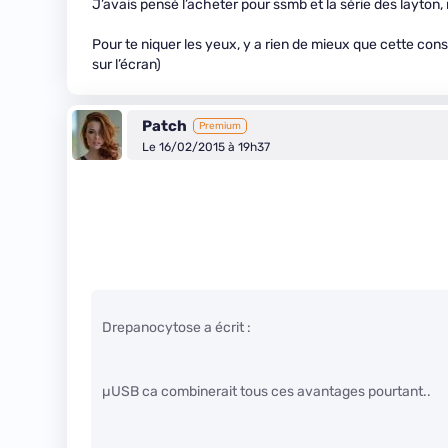
J’avais pensé l’acheter pour ssmb et la série des layton, m
Pour te niquer les yeux, y a rien de mieux que cette cons
sur l’écran)
Patch
Premium
Le 16/02/2015 à 19h37
Drepanocytose a écrit :
µUSB ca combinerait tous ces avantages pourtant..