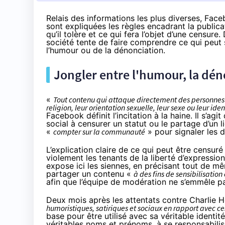
Relais des informations les plus diverses, Fa
sont expliquées les règles encadrant la publica
qu’il tolère et ce qui fera l’objet d’une censu
société tente de faire comprendre ce qui peut
l’humour ou de la dénonciation.
Jongler entre l'humour, la déno
«
Tout contenu qui attaque directement des personnes en
religion, leur orientation sexuelle, leur sexe ou leur iden
Facebook définit l’incitation à la haine. Il s’ag
social à censurer un statut ou le partage d’un l
«
compter sur la communauté
» pour signaler les d
L’explication claire
de ce qui peut être censuré
violement les tenants de la liberté d’expressio
expose ici les siennes, en précisant tout de mê
partager un contenu «
à des fins de sensibilisatio
afin que l’équipe de modération ne s’emmêle pas
Deux mois après les attentats contre Charlie
humoristiques, satiriques et sociaux en rapport avec ce
base pour être utilisé avec sa véritable identité.
véritables noms et prénoms, à se responsabilise