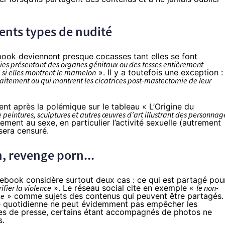
rents types de nudité
book deviennent presque cocasses tant elles se font
ies présentant des organes génitaux ou des fesses entièrement
«
si elles montrent le mamelon
». Il y a toutefois une exception :
aitement ou qui montrent les cicatrices post-mastectomie de leur
ent après la polémique sur le tableau « L’
Origin
e du
peintures, sculptures et autres œuvres d’art illustrant des personnag
ement au sexe, en particulier l’activité sexuelle (autrement
 sera censuré.
, revenge porn...
cebook considère surtout deux cas : ce qui est partagé pou
ifier la violence
». Le réseau social cite en exemple «
le non-
me
» comme sujets des contenus qui peuvent être partagés.
ité quotidienne ne peut évidemment pas empêcher les
cles de presse, certains étant accompagnés de photos ne
s.