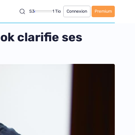
S3
1 Tio
Connexion
Premium
k clarifie ses