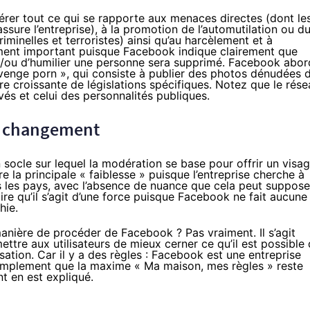
érer tout ce qui se rapporte aux menaces directes (dont le
sure l’entreprise), à la promotion de l’automutilation ou d
iminelles et terroristes) ainsi qu’au harcèlement et à
èrement important puisque Facebook indique clairement que
et/ou d’humilier une personne sera supprimé. Facebook abo
evenge porn », qui consiste à publier des photos dénudées 
ière croissante de législations spécifiques. Notez que le rés
ivés et celui des personnalités publiques.
un changement
 socle sur lequel la modération se base pour offrir un visa
e la principale « faiblesse » puisque l’entreprise cherche à
s les pays, avec l’absence de nuance que cela peut suppose
ire qu’il s’agit d’une force puisque Facebook ne fait aucune
hie.
manière de procéder de Facebook ? Pas vraiment. Il s’agit
mettre aux utilisateurs de mieux cerner ce qu’il est possible
isation. Car il y a des règles : Facebook est une entreprise
e simplement que la maxime « Ma maison, mes règles » reste
t en est expliqué.