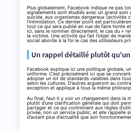
Plus globalement, Facebook indique ne pas tol
signalements sont étudiés avec un grand soin as
suicide, aux organismes dangereux (activités cr
l’intimidation. Ce dernier point est particuli
tout ce qui sera publié en vue de faire honte 
ici, sans le nommer directement, le cas du « r
la victime. Une activité qui fait l’objet de man
social aborde à la foi le cas des utilisateurs pr
Un rappel détaillé plutôt qu'
Facebook explique ici une politique globale, un
uniforme. C’est précisément ici que se concentr
adopter un lot de standards valables dans tou
selon les cultures. D’autres argueront au contra
exception et applique à tous la même philosop
Au final, faut-il y voir un changement dans la 
plutôt d’une clarification générale qui doit per
partager et ce qui contrevient aux règles d’util
privée, non un service public, et elle rappell
d’autant plus d’actualité que son fonctionnemen