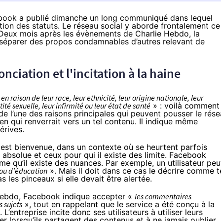
cebook a publié dimanche un long communiqué dans lequel
tion des statuts. Le réseau social y aborde frontalement ce
re. Deux mois après les évènements de Charlie Hebdo, la
 séparer des propos condamnables d’autres relevant de
nciation et l'incitation à la haine
 raison de leur race, leur ethnicité, leur origine nationale, leur
tité sexuelle, leur infirmité ou leur état de santé
» : voilà comment
it de l’une des raisons principales qui peuvent pousser le rés
ien qui renverrait vers un tel contenu. Il indique même
érives.
 est bienvenue, dans un contexte où se heurtent parfois
n absolue et ceux pour qui il existe des limite. Facebook
me qu’il existe des nuances. Par exemple, un utilisateur peu
n ou d’éducation
». Mais il doit dans ce cas le décrire comme te
 les pinceaux si elle devait être alertée.
 Hebdo, Facebook indique accepter «
les commentaires
s sujets
», tout en rappelant que le service a été conçu à la
 L’entreprise incite donc ses utilisateurs à utiliser leurs
r lorsqu’ils partagent des contenus et à ne jamais oublier