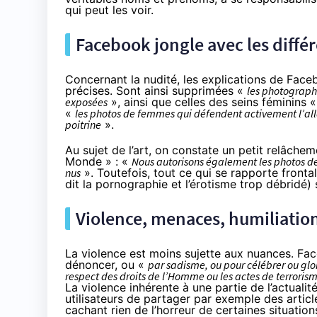
qui peut les voir.
Facebook jongle avec les diffé
Concernant la nudité, les explications de Face
précises. Sont ainsi supprimées «
les photograph
exposées
», ainsi que celles des seins féminins 
«
les photos de femmes qui défendent activement l’all
poitrine
».
Au sujet de l’art, on constate un petit relâchem
Monde » : «
Nous autorisons également les photos de 
nus
». Toutefois, tout ce qui se rapporte frontal
dit la pornographie et l’érotisme trop débridé)
Violence, menaces, humiliation
La violence est moins sujette aux nuances. Fa
dénoncer, ou «
par sadisme, ou pour célébrer ou glor
respect des droits de l’Homme ou les actes de terroris
La violence inhérente à une partie de l’actual
utilisateurs de partager par exemple des arti
cachant rien de l’horreur de certaines situation