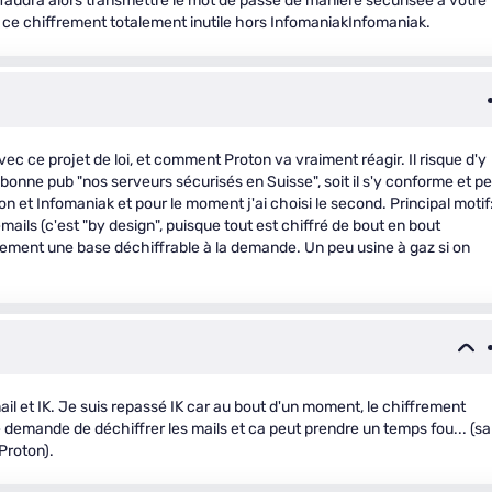
, "Il faudra alors transmettre le mot de passe de manière sécurisée à votre
 ce chiffrement totalement inutile hors InfomaniakInfomaniak.
vec ce projet de loi, et comment Proton va vraiment réagir. Il risque d'y
la bonne pub "nos serveurs sécurisés en Suisse", soit il s'y conforme et p
on et Infomaniak et pour le moment j'ai choisi le second. Principal motif
ails (c'est "by design", puisque tout est chiffré de bout en bout
lement une base déchiffrable à la demande. Un peu usine à gaz si on
il et IK. Je suis repassé IK car au bout d'un moment, le chiffrement
 demande de déchiffrer les mails et ca peut prendre un temps fou... (s
Proton).