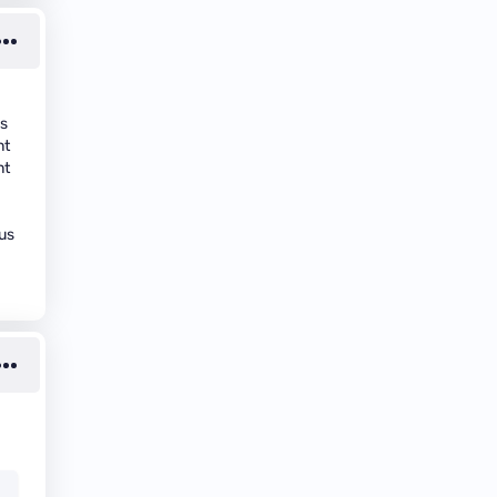
us
nt
nt
ous