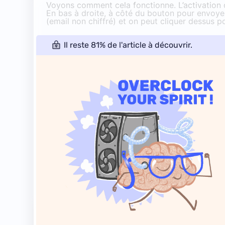
Voyons comment cela fonctionne. L’activation du
En bas à droite, à côté du bouton pour envoyer
(email non chiffré) et on peut cliquer dessus po
Il reste 81% de l'article à découvrir.