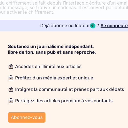
 chiffrement se fait depuis l’interface d’écriture d’un email
 le message, se trouve un cadenas. Il est ouvert par défau
ur activer le chiffrement.
Déjà abonné ou lecteur
?
Se connecte
Soutenez un journalisme indépendant,
libre de ton, sans pub et sans reproche.
Accédez en illimité aux articles
Profitez d'un média expert et unique
Intégrez la communauté et prenez part aux débats
Partagez des articles premium à vos contacts
Abonnez-vous