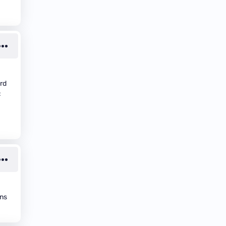
erd
:
ans