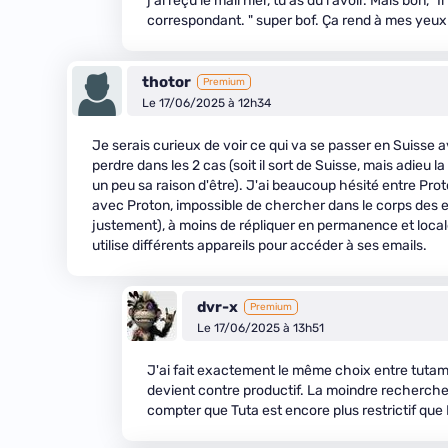
j'ai reçu le mail hier, tu as dû l'avoir. Mais bon
correspondant. " super bof. Ça rend à mes yeux
thotor
Premium
Le 17/06/2025 à 12h34
Je serais curieux de voir ce qui va se passer en Suisse a
perdre dans les 2 cas (soit il sort de Suisse, mais adieu 
un peu sa raison d'être). J'ai beaucoup hésité entre Prot
avec Proton, impossible de chercher dans le corps des em
justement), à moins de répliquer en permanence et loca
utilise différents appareils pour accéder à ses emails.
dvr-x
Premium
Le 17/06/2025 à 13h51
J'ai fait exactement le même choix entre tutama
devient contre productif. La moindre recherche
compter que Tuta est encore plus restrictif que 