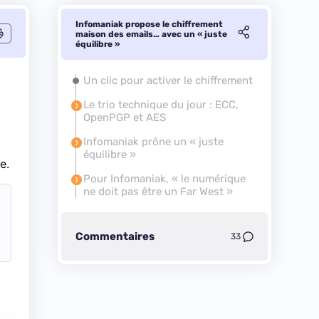
Infomaniak propose le chiffrement
maison des emails… avec un « juste
équilibre »
Un clic pour activer le chiffrement
Le trio technique du jour : ECC,
OpenPGP et AES
Infomaniak prône un « juste
équilibre »
e.
Pour Infomaniak, «
le numérique
ne doit pas être un Far
West »
Commentaires
33