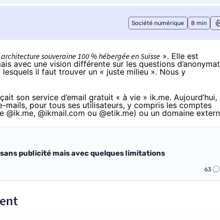
Société numérique
8 min
«
architecture souveraine 100 % hébergée en Suisse
». Elle est
is avec une vision différente sur les questions d’anonymat
esquels il faut trouver un « juste milieu ». Nous y
ait son service d’email gratuit « à vie » ik.me. Aujourd’hui,
-mails, pour tous ses utilisateurs, y compris les comptes
ype @ik.me, @ikmail.com ou @etik.me) ou un domaine extern
, sans publicité mais avec quelques limitations
63
ment