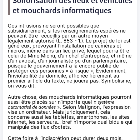
Sonorisation des lieux et véhicules
et mouchards informatiques
Ces intrusions ne seront possibles que
subsidiairement, si les renseignements espérés ne
peuvent être recueillis par un autre moyen
légalement autorisé (L. 853 - 1.). Le projet de loi est
généreux, prévoyant l’installation de caméras et
micros, même dans un lieu privé, lequel pourra être
celui de Mme Michu, d’un chef d’entreprise, et même
d’un avocat, d’un journaliste ou d’un parlementaire,
puisque le gouvernement a là encore oublié de
protéger ces personnes « à risque ». Évidemment,
l’inviolabilité du domicile, affichée fièrement au
premier article du texte, ne jouera pas. Symbolisme,
on vous dit.
Autre chose, des mouchards informatiques pourront
aussi être placés sur n’importe quel «
système
automatisé de
données
». Selon Matignon, l'expression
vise un ordinateur. Mais juridiquement, cela
concerne aussi les
tablettes
,
smartphones
, les sites
internet, les serveurs... bref n’importe quel bidule qui
manipule des flux d’octets.
Cette foire à l’indiscrétion peut durer deux mois,