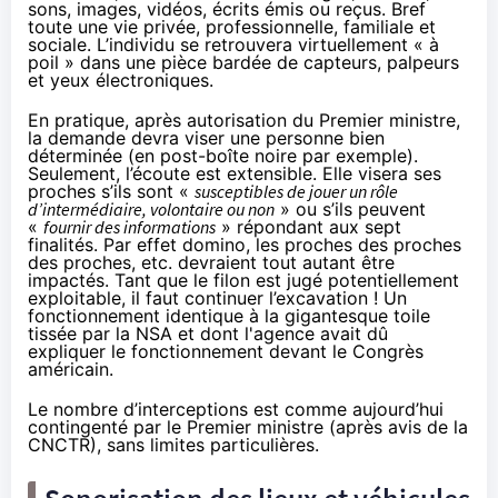
sons, images, vidéos, écrits émis ou reçus. Bref
toute une vie privée, professionnelle, familiale et
sociale. L’individu se retrouvera virtuellement « à
poil » dans une pièce bardée de capteurs, palpeurs
et yeux électroniques.
En pratique, après autorisation du Premier ministre,
la demande devra viser une personne bien
déterminée (en post-boîte noire par exemple).
Seulement, l’écoute est extensible. Elle visera ses
proches s’ils sont «
susceptibles de jouer un rôle
d’intermédiaire, volontaire ou non
» ou s’ils peuvent
«
fournir des informations
» répondant aux sept
finalités. Par effet domino, les proches des proches
des proches, etc. devraient tout autant être
impactés. Tant que le filon est jugé potentiellement
exploitable, il faut continuer l’excavation ! Un
fonctionnement identique à la gigantesque toile
tissée par la NSA et dont l'agence
avait dû
expliquer le fonctionnement
devant le Congrès
américain.
Le nombre d’interceptions est comme aujourd’hui
contingenté par le Premier ministre (après avis de la
CNCTR), sans limites particulières.