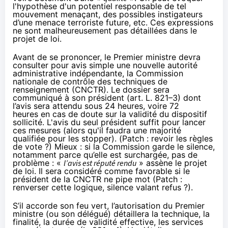
l'hypothèse d'un potentiel responsable de tel
mouvement menaçant, des possibles instigateurs
d’une menace terroriste future, etc. Ces expressions
ne sont malheureusement pas détaillées dans le
projet de loi.
Avant de se prononcer, le Premier ministre devra
consulter pour avis simple une nouvelle autorité
administrative indépendante, la Commission
nationale de contrôle des techniques de
renseignement (CNCTR). Le dossier sera
communiqué à son président (art. L. 821–3) dont
l’avis sera attendu sous 24 heures, voire 72
heures en cas de doute sur la validité du dispositif
sollicité. L'avis du seul président suffit pour lancer
ces mesures (alors qu'il faudra une majorité
qualifiée pour les stopper). (Patch : revoir les règles
de vote ?) Mieux : si la Commission garde le silence,
notamment parce qu’elle est surchargée, pas de
problème : «
l’avis est réputé rendu
» assène le projet
de loi. Il sera considéré comme favorable si le
président de la CNCTR ne pipe mot (Patch :
renverser cette logique, silence valant refus ?).
S’il accorde son feu vert, l’autorisation du Premier
ministre (ou son délégué) détaillera la technique, la
finalité, la durée de validité effective, les services