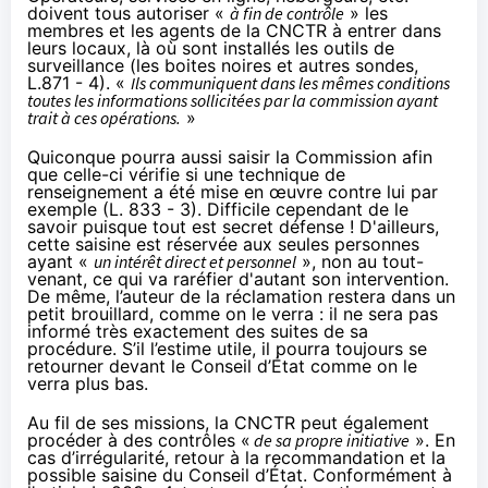
doivent tous autoriser «
à fin de contrôle
» les
membres et les agents de la CNCTR à entrer dans
leurs locaux, là où sont installés les outils de
surveillance (les boites noires et autres sondes,
L.871 - 4). «
Ils communiquent dans les mêmes conditions
toutes les informations sollicitées par la commission ayant
trait à ces opérations.
»
Quiconque pourra aussi saisir la Commission afin
que celle-ci vérifie si une technique de
renseignement a été mise en œuvre contre lui par
exemple (L. 833 - 3). Difficile cependant de le
savoir puisque tout est secret défense ! D'ailleurs,
cette saisine est réservée aux seules personnes
ayant «
un intérêt direct et personnel
», non au tout-
venant, ce qui va raréfier d'autant son intervention.
De même, l’auteur de la réclamation restera dans un
petit brouillard, comme on le verra : il ne sera pas
informé très exactement des suites de sa
procédure. S’il l’estime utile, il pourra toujours se
retourner devant le Conseil d’État comme on le
verra plus bas.
Au fil de ses missions, la CNCTR peut également
procéder à des contrôles «
de sa propre initiative
». En
cas d’irrégularité, retour à la recommandation et la
possible saisine du Conseil d’État. Conformément à