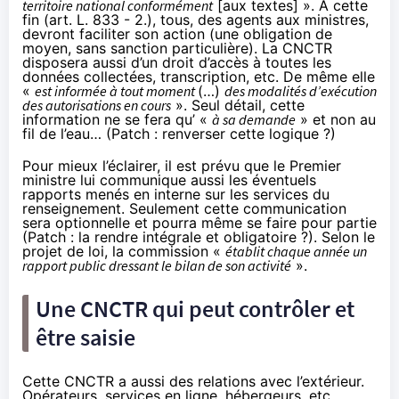
territoire national conformément
[aux textes] ». À cette
fin (art. L. 833 - 2.), tous, des agents aux ministres,
devront faciliter son action (une obligation de
moyen, sans sanction particulière). La CNCTR
disposera aussi d’un droit d’accès à toutes les
données collectées, transcription, etc. De même elle
«
est informée à tout moment
(…)
des modalités d’exécution
des autorisations en cours
». Seul détail, cette
information ne se fera qu’ «
à sa demande
» et non au
fil de l’eau… (Patch : renverser cette logique ?)
Pour mieux l’éclairer, il est prévu que le Premier
ministre lui communique aussi les éventuels
rapports menés en interne sur les services du
renseignement. Seulement cette communication
sera optionnelle et pourra même se faire pour partie
(Patch : la rendre intégrale et obligatoire ?). Selon le
projet de loi, la commission «
établit chaque année un
rapport public dressant le bilan de son activité
».
Une CNCTR qui peut contrôler et
être saisie
Cette CNCTR a aussi des relations avec l’extérieur.
Opérateurs, services en ligne, hébergeurs, etc.