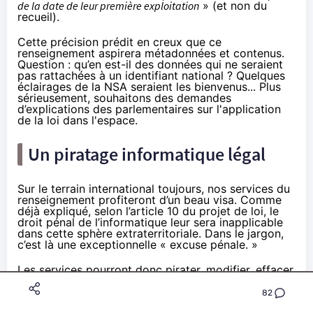
de la date de leur première exploitation
» (et non du
recueil).
Cette précision prédit en creux que ce
renseignement aspirera métadonnées et contenus.
Question : qu’en est-il des données qui ne seraient
pas rattachées à un identifiant national ? Quelques
éclairages de la NSA seraient les bienvenus... Plus
sérieusement, souhaitons des demandes
d’explications des parlementaires sur l'application
de la loi dans l'espace.
Un piratage informatique légal
Sur le terrain international toujours, nos services du
renseignement profiteront d’un beau visa. Comme
déjà expliqué, selon l’article 10 du projet de loi,
le
droit pénal de l’informatique leur sera inapplicable
dans cette sphère extraterritoriale. Dans le jargon,
c’est là une exceptionnelle « excuse pénale. »
Les services pourront donc pirater, modifier, effacer,
copier, enregistrer tout ce bon leur semble, dès lors
qu’on reste vissé à l’une des sept finalités. Jamais ils
82
ne risqueront de se voir condamner à une