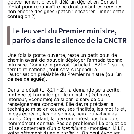
gouvernement prévoit déjà un décret en Conseil
d’État pour reconnaître ce droit à d’autres services,
non encore désignés (patch : encadrer, limiter cette
contagion ?)
Le feu vert du Premier ministre,
parfois dans le silence de la CNCTR
Une fois la porte ouverte, reste un petit bout de
chemin avant de pouvoir déployer l’armada techno-
intrusive. Comme le prévoit l’article L. 821 - 1, sur le
territoire national, tout sera suspendu à
l’autorisation préalable du Premier ministre (ou l’un
de ses délégués).
Dans le détail (L. 821 - 2), la demande sera écrite,
motivée et formulée par le ministre (Défense,
Intérieur, Économie) saisi par le service du
renseignement concerné. Elle devra préciser la
technique mise en œuvre, ses finalités, les motifs et,
le cas échéant, les personnes, lieux ou véhicules
ciblés. Cependant, la personne n’est pas toujours
nommément connue. Pas de problème ! Le projet de
loi se contentera d’un «
identifiant
» (monsieur 1.1.1.1),
voire bêtement d’une «
qualité
». On peut évoquer