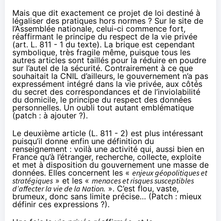
Mais que dit exactement ce projet de loi destiné à
légaliser des pratiques hors normes ? Sur
le site de
l’Assemblée nationale
, celui-ci commence fort,
réaffirmant le principe du respect de la vie privée
(art. L. 811 - 1 du texte). La brique est cependant
symbolique, très fragile même, puisque tous les
autres articles sont taillés pour la réduire en poudre
sur l’autel de la sécurité.
Contrairement à ce que
souhaitait la CNIL
d’ailleurs, le gouvernement n’a pas
expressément intégré dans la vie privée, aux côtés
du secret des correspondances et de l’inviolabilité
du domicile, le principe du respect des données
personnelles. Un oubli tout autant emblématique
(patch : à ajouter ?).
Le deuxième article (L. 811 - 2) est plus intéressant
puisqu’il donne enfin une définition du
renseignement : voilà une activité qui, aussi bien en
France qu’à l’étranger, recherche, collecte, exploite
et met à disposition du gouvernement une masse de
données. Elles concernent les «
enjeux géopolitiques et
stratégiques
» et les «
menaces et risques susceptibles
d’affecter la vie de la Nation.
». C’est flou, vaste,
brumeux, donc sans limite précise… (Patch : mieux
définir ces expressions ?).