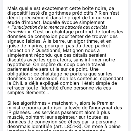
Mais quelle est exactement cette boite noire, ce
dispositif lesté d’algorithmes prédictifs ? Rien n’est
décrit précisément dans le projet de loi ou son
étude d’impact, laquelle évoque simplement
«
l’anticipation de la menace attachée aux activités
terroristes
». C’est un chalutage profond de toutes les
données de connexion pour tenter de trouver des
signaux faibles. À la barre, un algorithme, et en
guise de marins, pourquoi pas du deep packet
inspection ? Questionné, Matignon nous a
simplement répondu que ces détails seraient
discutés avec les opérateurs, sans infirmer notre
hypothèse. On espère du coup que le travail
parlementaire sera utile sur ce point. Une
obligation : ce chalutage ne portera que sur les
données de connexion, non les contenus, cependant
la CNIL a déjà expliqué combien il était simple de
retracer toute l'identité d'une personne via ces
simples éléments...
Si les algorithmes « matchent », alors le Premier
ministre pourra autoriser la levée de l’anonymat des
IP glanées. Les services passeront alors à plus
musclé, pointant leur aspirateur sur toutes les
données de connexion sécrétées par la personne
désormais identifiée (art. L851-3). On n’ose à peine
imaginer les conséquences d’un plantage de