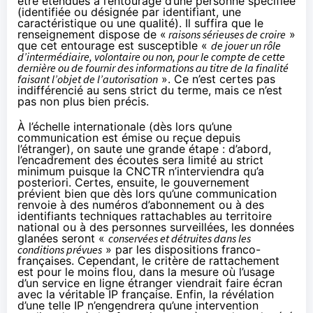
être étendues à l’entourage d’une personne spécifiée
(identifiée ou désignée par identifiant, une
caractéristique ou une qualité). Il suffira que le
renseignement dispose de «
raisons sérieuses de croire
»
que cet entourage est susceptible «
de jouer un rôle
d’intermédiaire, volontaire ou non, pour le compte de cette
dernière ou de fournir des informations au titre de la finalité
faisant l’objet de l’autorisation
». Ce n’est certes pas
indifférencié au sens strict du terme, mais ce n’est
pas non plus bien précis.
À l’échelle internationale (dès lors qu’une
communication est émise ou reçue depuis
l’étranger), on saute une grande étape : d’abord,
l’encadrement des écoutes sera limité au strict
minimum puisque la CNCTR n’interviendra qu’a
posteriori. Certes, ensuite, le gouvernement
prévient bien que dès lors qu’une communication
renvoie à des numéros d’abonnement ou à des
identifiants techniques rattachables au territoire
national ou à des personnes surveillées, les données
glanées seront «
conservées et détruites dans les
conditions prévues
» par les dispositions franco-
françaises. Cependant, le critère de rattachement
est pour le moins flou, dans la mesure où l’usage
d’un service en ligne étranger viendrait faire écran
avec la véritable IP française. Enfin, la révélation
d’une telle IP n’engendrera qu’une intervention