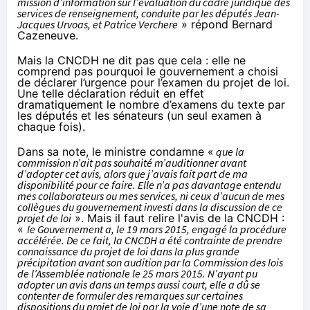
mission d’information sur l’évaluation du cadre juridique des
services de renseignement, conduite par les députés Jean-
Jacques Urvoas, et Patrice Verchere
» répond Bernard
Cazeneuve.
Mais la CNCDH ne dit pas que cela : elle ne
comprend pas pourquoi le gouvernement a choisi
de déclarer l’urgence pour l’examen du projet de loi.
Une telle déclaration réduit en effet
dramatiquement le nombre d’examens du texte par
les députés et les sénateurs (un seul examen à
chaque fois).
Dans sa note, le ministre condamne «
que la
commission n’ait pas souhaité m’auditionner avant
d’adopter cet avis, alors que j’avais fait part de ma
disponibilité pour ce faire. Elle n’a pas davantage entendu
mes collaborateurs ou mes services, ni ceux d’aucun de mes
collègues du gouvernement investi dans la discussion de ce
projet de loi
». Mais il faut relire l'avis de la CNCDH :
«
le Gouvernement a, le 19 mars 2015, engagé la procédure
accélérée. De ce fait, la CNCDH a été contrainte de prendre
connaissance du projet de loi dans la plus grande
précipitation avant son audition par la Commission des lois
de l’Assemblée nationale le 25 mars 2015. N’ayant pu
adopter un avis dans un temps aussi court, elle a dû se
contenter de formuler des remarques sur certaines
dispositions du projet de loi par la voie d’une note de sa