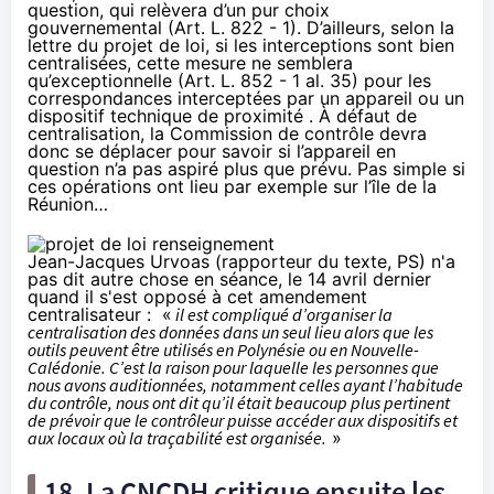
question, qui relèvera d’un pur choix
gouvernemental (Art. L. 822 - 1). D’ailleurs, selon la
lettre du projet de loi, si les interceptions sont bien
centralisées, cette mesure ne semblera
qu’exceptionnelle (Art. L. 852 - 1 al. 35) pour les
correspondances interceptées par un appareil ou un
dispositif technique de proximité . À défaut de
centralisation, la Commission de contrôle devra
donc se déplacer pour savoir si l’appareil en
question n’a pas aspiré plus que prévu. Pas simple si
ces opérations ont lieu par exemple sur l’île de la
Réunion…
Jean-Jacques Urvoas (rapporteur du texte, PS) n'a
pas dit autre chose en séance,
le 14 avril dernier
quand il s'est
opposé à cet amendement
centralisateur
: «
il est compliqué d’organiser la
centralisation des données dans un seul lieu alors que les
outils peuvent être utilisés en Polynésie ou en Nouvelle-
Calédonie. C’est la raison pour laquelle les personnes que
nous avons auditionnées, notamment celles ayant l’habitude
du contrôle, nous ont dit qu’il était beaucoup plus pertinent
de prévoir que le contrôleur puisse accéder aux dispositifs et
aux locaux où la traçabilité est organisée.
»
18. La CNCDH critique ensuite les