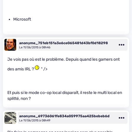
Microsoft
anonyme_751eb151a3e6ce065481d43bf0d18298
Le 11/06/2015 à 08h46
Je vois pas où est le problème. Depuis quand les gamers ont
des amis IRL ?
" />
Et puis si le mode co-op local disparaît, il reste le multi local en
splitté, non ?
anonyme_69736061fe834a059975aa425bebeb6d
Le 11/06/2015 à 08h49