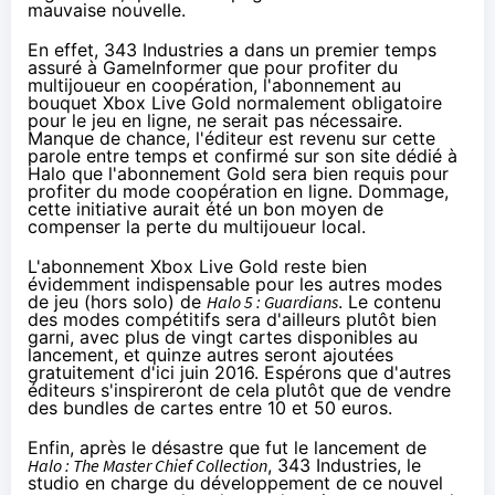
mauvaise nouvelle.
En effet, 343 Industries a dans un premier temps
assuré à GameInformer que pour profiter du
multijoueur en coopération, l'abonnement au
bouquet Xbox Live Gold normalement obligatoire
pour le jeu en ligne, ne serait pas nécessaire.
Manque de chance, l'éditeur est revenu sur cette
parole entre temps et confirmé
sur son site dédié à
Halo
que l'abonnement Gold sera bien requis pour
profiter du mode coopération en ligne. Dommage,
cette initiative aurait été un bon moyen de
compenser la perte du multijoueur local.
L'abonnement Xbox Live Gold reste bien
évidemment indispensable pour les autres modes
de jeu (hors solo) de
Halo 5 : Guardians
. Le contenu
des modes compétitifs sera d'ailleurs plutôt bien
garni, avec plus de vingt cartes disponibles au
lancement, et quinze autres seront ajoutées
gratuitement d'ici juin 2016. Espérons que d'autres
éditeurs s'inspireront de cela plutôt que de vendre
des bundles de cartes entre 10 et 50 euros.
Enfin,
après le désastre que fut le lancement de
Halo : The Master Chief Collection
, 343 Industries, le
studio en charge du développement de ce nouvel