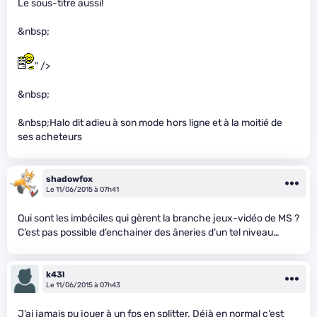
Le sous-titre aussi!
&nbsp;
" />
&nbsp;
&nbsp;Halo dit adieu à son mode hors ligne et à la moitié de
ses acheteurs
shadowfox
Le 11/06/2015 à 07h41
Qui sont les imbéciles qui gèrent la branche jeux-vidéo de MS ?
C’est pas possible d’enchainer des âneries d’un tel niveau…
k43l
Le 11/06/2015 à 07h43
J’ai jamais pu jouer à un fps en splitter. Déjà en normal c’est