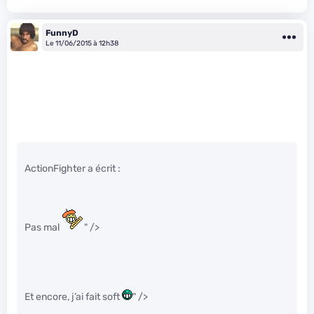
FunnyD
Le 11/06/2015 à 12h38
ActionFighter a écrit :
Pas mal
" />
Et encore, j’ai fait soft
" />