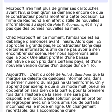
Microsoft n’en finit plus de griller ses cartouches
avant l’E3, si bien qu’on se demande encore ce que
le constructeur pourra montrer à cette occasion. La
firme de Redmond a en effet distillé de nouvelles
informations au sujet de
Halo 5 : Guardians
, et il n’y a
pas que des bonnes nouvelles au menu.
Chez Microsoft en ce moment, l'ambiance est au
déballage d'annonces avant l'heure.
Alors que l'E3
approche à grands pas
, le constructeur lâche déjà
certaines informations afin de ne pas avoir à s'en
encombrer sur scène.
Hier
nous apprenions ainsi
que la
Xbox One
allait profiter d'une baisse
définitive de son prix dans certains pays, et d'une
nouvelle version dotée d'un disque dur de 1 To.
Aujourd'hui, c'est du côté de
Halo 5 : Guardians
que la
marque se déleste de quelques informations,
dans
le dernier numéro du magazine GameInformer
. On y
apprend par exemple que si un mode multijoueur en
coopération sera bien de la partie, pour la première
fois dans l'histoire de la série, il ne sera pas
disponible en local. Seule solution pour en profiter,
se regrouper avec un à trois amis (ou de parfaits
inconnus) via le mode en ligne. Un changement
regrettable, qui s'accompagne d'une