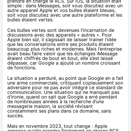
prendre en charge le RCS. Sur iOS, la situation était
simple : dans Messages, soit vous discutiez avec un
autre appareil Apple et vos bulles étaient bleues,
soit vous discutiez avec une autre plateforme et les
bulles étaient vertes.
Ces bulles vertes sont devenues l’incarnation de
discussions avec des appareils « autres ». Pour
Apple bien sûr, il s’agissait de laisser trainer l’idée
que les conversations entre ses produits étaient
beaucoup plus riches et modernes. Mais l’entreprise
avait beau faire valoir que les échanges iMessage
étaient chiffrés de bout en bout, elle s’est laissé
dépasser, car Google a ajouté un nombre croissant
de fonctions.
La situation a perduré, au point que Google en a fait
une arme commerciale,
critiquant copieusement son
adversaire
pour ne pas avoir intégré ce standard de
communication. Une situation qui ne manquait pas
d’ironie, quand on sait que Google a erré pendant
de nombreuses années à la recherche d’une
messagerie maison, la société révisant
constamment ses plans dans ce domaine, sans
succès.
Mais en novembre 2023, tout change
: Apple
annonce qu’elle prendra finalement en charge RCS