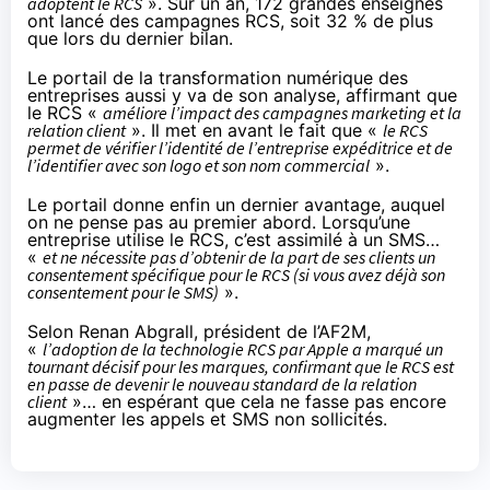
adoptent le RCS
». Sur un an, 172 grandes enseignes
ont lancé des campagnes RCS, soit 32 % de plus
que lors du dernier bilan.
Le portail de la transformation numérique des
entreprises aussi
y va de son analyse
, affirmant que
le RCS «
améliore l’impact des campagnes marketing et la
relation client
». Il met en avant le fait que «
le RCS
permet de vérifier l’identité de l’entreprise expéditrice et de
l’identifier avec son logo et son nom commercial
».
Le portail donne enfin un dernier avantage, auquel
on ne pense pas au premier abord. Lorsqu’une
entreprise utilise le RCS, c’est assimilé à un SMS…
«
et ne nécessite pas d’obtenir de la part de ses clients un
consentement spécifique pour le RCS (si vous avez déjà son
consentement pour le SMS)
».
Selon Renan Abgrall, président de l’AF2M,
«
l’adoption de la technologie RCS par Apple a marqué un
tournant décisif pour les marques, confirmant que le RCS est
en passe de devenir le nouveau standard de la relation
client
»… en espérant que cela ne fasse pas encore
augmenter les appels et SMS non sollicités.