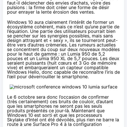
faut-il déclencher des envies d’achats, voire des
pulsions : la firme doit créer une forme de désir
pour enrayer la lente érosion des ventes.
Windows 10
aura clairement l’intérêt de former un
écosystème cohérent, mais ce n’est qu’une partie de
l’équation. Une partie des utilisateurs pourrait bien
se pencher sur les synergies possibles, mais sans
design attrayant et « sexy », ils se tourneront peut-
être vers d’autres crèmeries. Les rumeurs actuelles
se concentrent du coup sur deux nouveaux modèles
pour le haut de gamme : un Lumia 950 de 5,2
pouces et un Lumia 950 XL de 5,7 pouces. Les deux
seraient puissants (huit cœurs et 3 Go de mémoire
vive) et embarqueraient un capteur compatible
Windows Hello, donc capable de reconnaître l’iris de
l’œil pour déverrouiller le smartphone.
Le 6 octobre sera donc l’occasion de confirmer
(très certainement) ces bruits de couloir, d’autant
que les
smartphones
ne seront pas les seuls
produits présentés ce jour-là. Maintenant que
Windows 10
est sorti et que les processeurs
Skylake
d’Intel ont été dévoilés, plus rien ne barre la
route à une Surface Pro 4 à la configuration