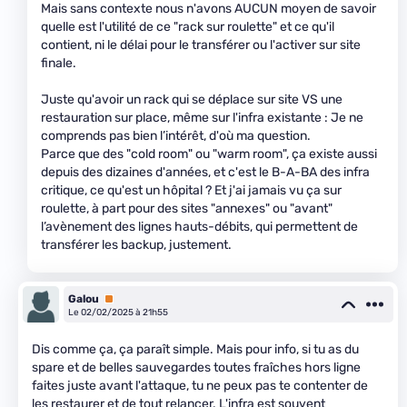
Mais sans contexte nous n'avons AUCUN moyen de savoir
quelle est l'utilité de ce "rack sur roulette" et ce qu'il
contient, ni le délai pour le transférer ou l'activer sur site
finale.
Juste qu'avoir un rack qui se déplace sur site VS une
restauration sur place, même sur l'infra existante : Je ne
comprends pas bien l’intérêt, d'où ma question.
Parce que des "cold room" ou "warm room", ça existe aussi
depuis des dizaines d'années, et c'est le B-A-BA des infra
critique, ce qu'est un hôpital ? Et j'ai jamais vu ça sur
roulette, à part pour des sites "annexes" ou "avant"
l’avènement des lignes hauts-débits, qui permettent de
transférer les backup, justement.
Galou
Premium
Le 02/02/2025 à 21h55
Dis comme ça, ça paraît simple. Mais pour info, si tu as du
spare et de belles sauvegardes toutes fraîches hors ligne
faites juste avant l'attaque, tu ne peux pas te contenter de
les restaurer et de tout relancer. L'infra est souvent