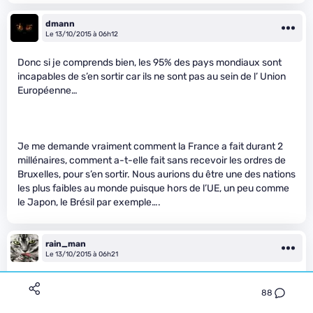
dmann
Le 13/10/2015 à 06h12
Donc si je comprends bien, les 95% des pays mondiaux sont
incapables de s’en sortir car ils ne sont pas au sein de l’ Union
Européenne…
Je me demande vraiment comment la France a fait durant 2
millénaires, comment a-t-elle fait sans recevoir les ordres de
Bruxelles, pour s’en sortir. Nous aurions du être une des nations
les plus faibles au monde puisque hors de l’UE, un peu comme
le Japon, le Brésil par exemple….
rain_man
Le 13/10/2015 à 06h21
Moi qui me réjouissait d’avoir peut-être bientôt la fibre. Je crois
88
que ça sent le sapin. Je vais encore devoir patienter avec ma
ligne 2 Mb/s … Merci l’Europe !