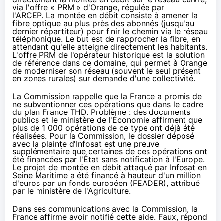
via l'offre « PRM » d'
Orange
, régulée par
l'ARCEP. La montée en débit consiste à amener
la
fibre
optique au plus près des abonnés (jusqu'au
dernier répartiteur) pour finir le chemin via le réseau
téléphonique. Le but est de rapprocher
la fibre
, en
attendant qu'elle atteigne directement les habitants.
L'offre PRM de l'opérateur historique est la solution
de référence dans ce domaine, qui permet à
Orange
de moderniser son réseau (souvent le seul présent
en zones rurales) sur demande d'une collectivité.
La Commission rappelle que la France a promis de
ne subventionner ces opérations que dans le cadre
du plan France THD. Problème : des documents
publics et le ministère de l'Économie affirment que
plus de 1 000 opérations de ce type ont déjà été
réalisées. Pour la Commission, le dossier déposé
avec la plainte d'Infosat est une preuve
supplémentaire que certaines de ces opérations ont
été financées par l'État sans notification à l'Europe.
Le projet de montée en débit attaqué par Infosat en
Seine Maritime a été financé à hauteur d'un million
d'euros par un fonds européen (FEADER), attribué
par le ministère de l'Agriculture.
Dans ses communications avec la Commission, la
France affirme avoir notifié cette aide. Faux, répond