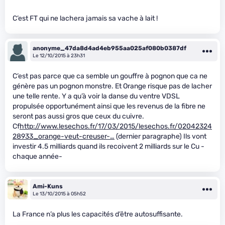
C’est FT qui ne lachera jamais sa vache à lait !
anonyme_47da8d4ad4eb955aa025af080b0387df
Le 12/10/2015 à 23h31
C’est pas parce que ca semble un gouffre à pognon que ca ne
génère pas un pognon monstre. Et Orange risque pas de lacher
une telle rente. Y a qu’à voir la danse du ventre VDSL
propulsée opportunément ainsi que les revenus de la fibre ne
seront pas aussi gros que ceux du cuivre.
Cf
http://www.lesechos.fr/17/03/2015/lesechos.fr/02042324
28933_orange-veut-creuser-…
(dernier paragraphe) Ils vont
investir 4.5 milliards quand ils recoivent 2 milliards sur le Cu -
chaque année-
Ami-Kuns
Le 13/10/2015 à 05h52
La France n’a plus les capacités d’être autosuffisante.